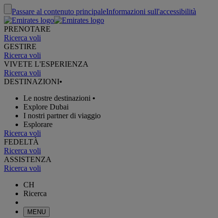
Passare al contenuto principale
Informazioni sull'accessibilità
PRENOTARE
Ricerca voli
GESTIRE
Ricerca voli
VIVETE L'ESPERIENZA
Ricerca voli
DESTINAZIONI
•
Le nostre destinazioni
•
Explore Dubai
I nostri partner di viaggio
Esplorare
Ricerca voli
FEDELTÀ
Ricerca voli
ASSISTENZA
Ricerca voli
CH
Ricerca
MENU