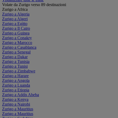
Volate da Zurigo verso 89 destinazioni
Zurigo a Africa
Zurigo a Algeria
Zurigo a Algeri
Zurigo a Egitto
Zurigo a Il Cairo
Zurigo a Guinea
Zurigo a Conakry
Zurigo a Marocco
Zurigo a Casablanca
Zurigo a Senegal
Zurigo a Dakar
Zurigo a Tunisia
Zurigo a Tunisi
Zurigo a Zimbabwe
Zurigo a Harare
Zurigo a Angola
Zurigo a Luanda
Zurigo a Etiopia
Zurigo a Addis Abeba
Zurigo a Kenya
Zurigo a Nairobi
Zurigo a Mauritius
Zurigo a Mauritius