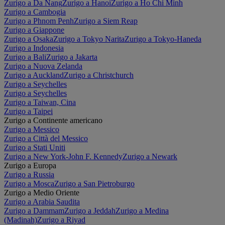
Zurigo a Da Nang
Zurigo a Hanoi
Zurigo a Ho Chi Minh
Zurigo a Cambogia
Zurigo a Phnom Penh
Zurigo a Siem Reap
Zurigo a Giappone
Zurigo a Osaka
Zurigo a Tokyo Narita
Zurigo a Tokyo-Haneda
Zurigo a Indonesia
Zurigo a Bali
Zurigo a Jakarta
Zurigo a Nuova Zelanda
Zurigo a Auckland
Zurigo a Christchurch
Zurigo a Seychelles
Zurigo a Seychelles
Zurigo a Taiwan, Cina
Zurigo a Taipei
Zurigo a Continente americano
Zurigo a Messico
Zurigo a Città del Messico
Zurigo a Stati Uniti
Zurigo a New York-John F. Kennedy
Zurigo a Newark
Zurigo a Europa
Zurigo a Russia
Zurigo a Mosca
Zurigo a San Pietroburgo
Zurigo a Medio Oriente
Zurigo a Arabia Saudita
Zurigo a Dammam
Zurigo a Jeddah
Zurigo a Medina
(Madinah)
Zurigo a Riyad