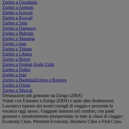
Zurigo a Giordania
Zurigo a Amman
Zurigo a Kuwait
Zurigo a Kuwait
Zurigo a Siria
Zurigo a Damasco
Zurigo a Bahrain
Zurigo a Manama
Zurigo a Iran
Zurigo a Tehran
Zurigo a Libano
Zurigo a Beirut
Zurigo a Emirati Arabi Uniti
Zurigo a Dubai
Zurigo a Iraq
Zurigo a Baghdad
Zurigo a Bassora
Zurigo a Oman
Zurigo a Muscat
Destinazioni più gettonate da Zurigo (ZRH)
Volate con Emirates a Zurigo (ZRH) e tante altre destinazioni.
Lasciatevi ispirare dai nostri consigli di viaggio e prenotate la
vacanza oggi stesso. Viaggiate immersi nel comfort, con piatti
gourmet e intrattenimento pluripremiato in tutte le classi di viaggio:
Economy Class, Premium Economy, Business Class o First Class.