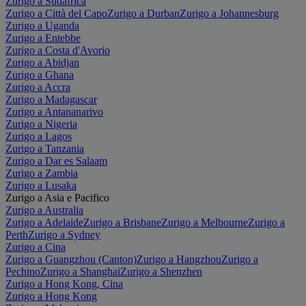
Zurigo a Sudafrica
Zurigo a Città del Capo
Zurigo a Durban
Zurigo a Johannesburg
Zurigo a Uganda
Zurigo a Entebbe
Zurigo a Costa d'Avorio
Zurigo a Abidjan
Zurigo a Ghana
Zurigo a Accra
Zurigo a Madagascar
Zurigo a Antananarivo
Zurigo a Nigeria
Zurigo a Lagos
Zurigo a Tanzania
Zurigo a Dar es Salaam
Zurigo a Zambia
Zurigo a Lusaka
Zurigo a Asia e Pacifico
Zurigo a Australia
Zurigo a Adelaide
Zurigo a Brisbane
Zurigo a Melbourne
Zurigo a
Perth
Zurigo a Sydney
Zurigo a Cina
Zurigo a Guangzhou (Canton)
Zurigo a Hangzhou
Zurigo a
Pechino
Zurigo a Shanghai
Zurigo a Shenzhen
Zurigo a Hong Kong, Cina
Zurigo a Hong Kong