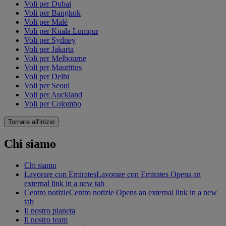
Voli per Dubai
Voli per Bangkok
Voli per Malé
Voli per Kuala Lumpur
Voli per Sydney
Voli per Jakarta
Voli per Melbourne
Voli per Mauritius
Voli per Delhi
Voli per Seoul
Voli per Auckland
Voli per Colombo
Tornare all'inizio
Chi siamo
Chi siamo
Lavorare con Emirates
Lavorare con Emirates Opens an
external link in a new tab
Centro notizie
Centro notizie Opens an external link in a new
tab
Il nostro pianeta
Il nostro team