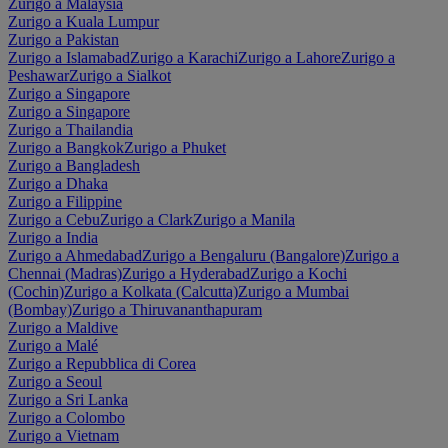
Zurigo a Malaysia
Zurigo a Kuala Lumpur
Zurigo a Pakistan
Zurigo a Islamabad
Zurigo a Karachi
Zurigo a Lahore
Zurigo a
Peshawar
Zurigo a Sialkot
Zurigo a Singapore
Zurigo a Singapore
Zurigo a Thailandia
Zurigo a Bangkok
Zurigo a Phuket
Zurigo a Bangladesh
Zurigo a Dhaka
Zurigo a Filippine
Zurigo a Cebu
Zurigo a Clark
Zurigo a Manila
Zurigo a India
Zurigo a Ahmedabad
Zurigo a Bengaluru (Bangalore)
Zurigo a
Chennai (Madras)
Zurigo a Hyderabad
Zurigo a Kochi
(Cochin)
Zurigo a Kolkata (Calcutta)
Zurigo a Mumbai
(Bombay)
Zurigo a Thiruvananthapuram
Zurigo a Maldive
Zurigo a Malé
Zurigo a Repubblica di Corea
Zurigo a Seoul
Zurigo a Sri Lanka
Zurigo a Colombo
Zurigo a Vietnam