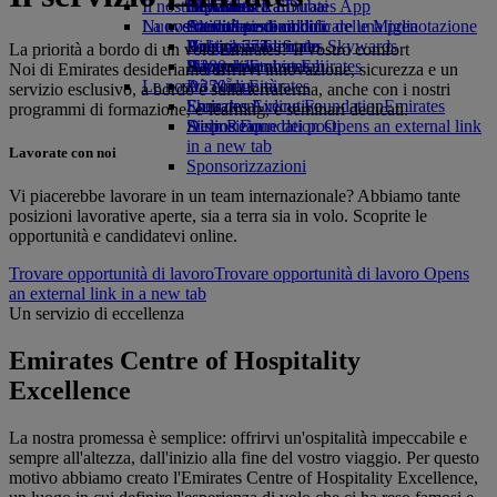
Il nostro pianeta
tab
Bevande
Giocattoli
Da Ginevra a Dubai
Skywards Rail
Cellulare ed Emirates App
La nostra flotta
Nuove destinazioni
Attività per bambini
Attività sostenibili
Strumento di calcolo delle Miglia
Cancellare o modificare una prenotazione
Boeing 777
Politica ambientale
Helsinki
Accesso a Emirates Skywards
Viaggio modificato
La priorità a bordo di un volo Emirates? Il vostro comfort
A380 di Emirates
Rapporti ambientali
Hangzhou
Skywards+
Informazioni su Emirates
Noi di Emirates desideriamo offrirvi innovazione, sicurezza e un
Le nostre comunità
A350 di Emirates
Đà Nẵng
servizio esclusivo, a bordo e sulla terraferma, anche con i nostri
Emirates Executive
Emirates Airline Foundation
Shenzhen
Emirates
programmi di formazione, e-learning, e seminari dedicati.
Disposizione dei posti
Airline Foundation Opens an external link
Siem Reap
in a new tab
Lavorate con noi
Sponsorizzazioni
Vi piacerebbe lavorare in un team internazionale? Abbiamo tante
posizioni lavorative aperte, sia a terra sia in volo. Scoprite le
opportunità e candidatevi online.
Trovare opportunità di lavoro
Trovare opportunità di lavoro Opens
an external link in a new tab
Un servizio di eccellenza
Emirates Centre of Hospitality
Excellence
La nostra promessa è semplice: offrirvi un'ospitalità impeccabile e
sempre all'altezza, dall'inizio alla fine del vostro viaggio. Per questo
motivo abbiamo creato l'Emirates Centre of Hospitality Excellence,