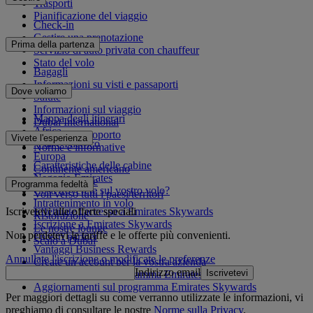
Trasporti
Pianificazione del viaggio
Check-in
Gestire una prenotazione
Prima della partenza
Servizio di auto privata con chauffeur
Stato del volo
Bagagli
Informazioni su visti e passaporti
Dove voliamo
Salute
Informazioni sul viaggio
Mappa degli itinerari
Dubai International
Africa
Da e per l'aeroporto
Vivete l'esperienza
Asia e Pacifico
Norme e informative
Europa
Caratteristiche delle cabine
Continente americano
Negozio Emirates
Medio Oriente
Programma fedeltà
Cosa troverete sul vostro volo?
Voli verso tutti i paesi/territori
Intrattenimento in volo
Iscrivetevi alle offerte speciali
Effettuate l'accesso a Emirates Skywards
Ristorazione
Iscrizione a Emirates Skywards
Le nostre lounge
Non perdetevi le tariffe e le offerte più convenienti.
I nostri partner
Scalo a Dubai
Vantaggi Business Rewards
Annullate l'iscrizione o modificate le preferenze
Create un account per la vostra azienda
Indirizzo email
Iscrivetevi
Regolamento del programma Emirates Skywards
Aggiornamenti sul programma Emirates Skywards
Per maggiori dettagli su come verranno utilizzate le informazioni, vi
preghiamo di consultare le nostre
Norme sulla Privacy
.