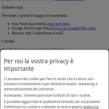
Emirates App
Prenotate e gestite il viaggio in movimento.
App Store
App Store
Google Play
Google Play
Huawei App Gallery
huawai os
Contatti
Condividete la vostra esperienza Emirates.
Per noi la vostra privacy è
importante
Ci serviamo dei cookie per fare in modo che il nostro sito
funzioni correttamente e per attività di analisi, marketing e
personalizzazione dei contenuti.
Dichiarazione di accessibilità
Accettando, l'utente autorizza l'utilizzo di tutti i cookie.
Contatti
Norme sulla privacy
È possibile aggiornare le preferenze facendo clic sul pulsante
Termini e condizioni
Preferenze sui cookie o visitando la nostra pagina
politica sui