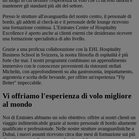
un luogo in cui definire l'esperienza di volo che ci ha reso famosi e
mantenere gli standard più alti del settore.
Presso le strutture all'avanguardia del nostro centro, il personale di
bordo, gli addetti al check-in e il personale delle lounge ricevono
una formazione continua. L'Emirates Centre of Hospitality
Excellence è aperto anche ai clienti esterni che desiderano ricevere
una formazione specialistica di alto livello.
Grazie a una proficua collaborazione con la EHL Hospitality
Business School in Svizzera, la nostra filosofia di ospitalità è più
forte che mai. I nostri programmi combinano un apprendimento
immersivo con le conoscenze provenienti da ristoranti stellati
Michelin, con approfondimenti su alta gastronomia, impiattamento,
argenteria e scelta delle bevande, per offrire un'esperienza "Fly
Better" impeccabile.
Vi offriamo l'esperienza di volo migliore
al mondo
Noi di Emirates abbiamo un solo obiettivo: offrire ai nostri clienti un
viaggio indimenticabile grazie al nostro personale di bordo altamente
qualificato e professionale. Nelle nostre strutture avanguardistiche a
Dubai, i nuovi assunti ricevono circa due mesi di formazione sui più