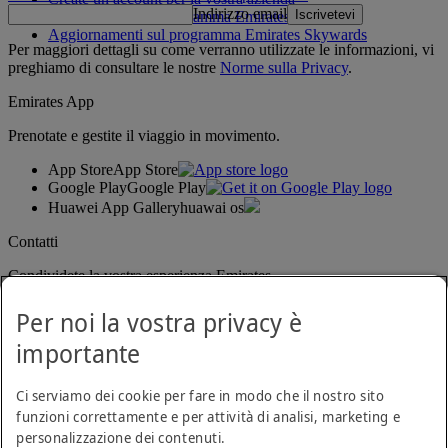
Indirizzo email
Iscrivetevi
Regolamento del programma Emirates Skywards
Aggiornamenti sul programma Emirates Skywards
Per maggiori dettagli su come verranno utilizzate le informazioni, vi
preghiamo di consultare le nostre
Norme sulla Privacy
.
Emirates App
Prenotate e gestite il viaggio in movimento.
App Store
App Store
Google Play
Google Play
Huawei App Gallery
huawai os
Contatti
Condividete la vostra esperienza Emirates.
Per noi la vostra privacy è
importante
Ci serviamo dei cookie per fare in modo che il nostro sito
funzioni correttamente e per attività di analisi, marketing e
personalizzazione dei contenuti.