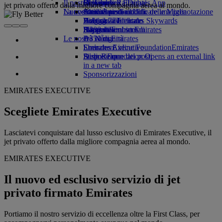
Il nostro pianeta
tab
Bevande
Giocattoli
Da Ginevra a Dubai
Skywards Rail
Cellulare ed Emirates App
jet privato offerto dalla migliore compagnia aerea al mondo.
La nostra flotta
Nuove destinazioni
Attività per bambini
Attività sostenibili
Strumento di calcolo delle Miglia
Cancellare o modificare una prenotazione
Boeing 777
Politica ambientale
Helsinki
Accesso a Emirates Skywards
Viaggio modificato
A380 di Emirates
Rapporti ambientali
Hangzhou
Skywards+
Informazioni su Emirates
Le nostre comunità
A350 di Emirates
Đà Nẵng
Emirates Executive
Emirates Airline Foundation
Shenzhen
Emirates
Disposizione dei posti
Airline Foundation Opens an external link
Siem Reap
in a new tab
Sponsorizzazioni
EMIRATES EXECUTIVE
Scegliete Emirates Executive
Lasciatevi conquistare dal lusso esclusivo di Emirates Executive, il
jet privato offerto dalla migliore compagnia aerea al mondo.
EMIRATES EXECUTIVE
Il nuovo ed esclusivo servizio di jet
privato firmato Emirates
Portiamo il nostro servizio di eccellenza oltre la First Class, per