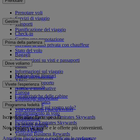
Prenotare
Prenotare voli
Servizi di viaggio
Gestire
Trasporti
Pianificazione del viaggio
Check-in
Gestire una prenotazione
Prima della partenza
Servizio di auto privata con chauffeur
Stato del volo
Bagagli
Informazioni su visti e passaporti
Dove voliamo
Salute
Informazioni sul viaggio
Mappa degli itinerari
Dubai International
Africa
Da e per l'aeroporto
Vivete l'esperienza
Asia e Pacifico
Norme e informative
Europa
Caratteristiche delle cabine
Continente americano
Negozio Emirates
Medio Oriente
Programma fedeltà
Cosa troverete sul vostro volo?
Voli verso tutti i paesi/territori
Intrattenimento in volo
Iscrivetevi alle offerte speciali
Effettuate l'accesso a Emirates Skywards
Ristorazione
Iscrizione a Emirates Skywards
Le nostre lounge
Non perdetevi le tariffe e le offerte più convenienti.
I nostri partner
Scalo a Dubai
Vantaggi Business Rewards
Annullate l'iscrizione o modificate le preferenze
Create un account per la vostra azienda