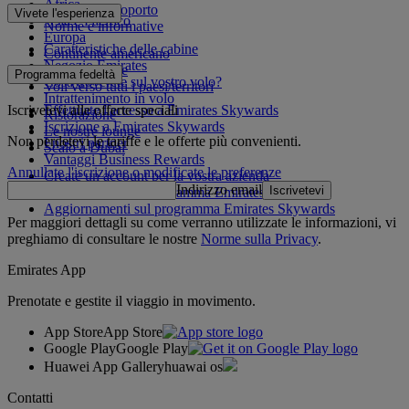
Africa
Da e per l'aeroporto
Vivete l'esperienza
Asia e Pacifico
Norme e informative
Europa
Caratteristiche delle cabine
Continente americano
Negozio Emirates
Medio Oriente
Programma fedeltà
Cosa troverete sul vostro volo?
Voli verso tutti i paesi/territori
Intrattenimento in volo
Iscrivetevi alle offerte speciali
Effettuate l'accesso a Emirates Skywards
Ristorazione
Iscrizione a Emirates Skywards
Le nostre lounge
Non perdetevi le tariffe e le offerte più convenienti.
I nostri partner
Scalo a Dubai
Vantaggi Business Rewards
Annullate l'iscrizione o modificate le preferenze
Create un account per la vostra azienda
Indirizzo email
Iscrivetevi
Regolamento del programma Emirates Skywards
Aggiornamenti sul programma Emirates Skywards
Per maggiori dettagli su come verranno utilizzate le informazioni, vi
preghiamo di consultare le nostre
Norme sulla Privacy
.
Emirates App
Prenotate e gestite il viaggio in movimento.
App Store
App Store
Google Play
Google Play
Huawei App Gallery
huawai os
Contatti