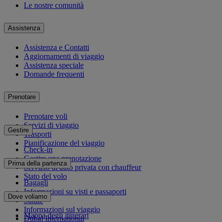
Le nostre comunità
Assistenza
Assistenza e Contatti
Aggiornamenti di viaggio
Assistenza speciale
Domande frequenti
Prenotare
Prenotare voli
Servizi di viaggio
Gestire
Trasporti
Pianificazione del viaggio
Check-in
Gestire una prenotazione
Prima della partenza
Servizio di auto privata con chauffeur
Stato del volo
Bagagli
Informazioni su visti e passaporti
Dove voliamo
Salute
Informazioni sul viaggio
Mappa degli itinerari
Dubai International