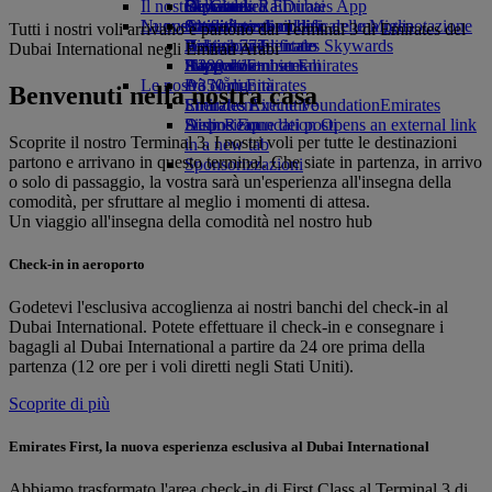
Il nostro pianeta
tab
Bevande
Giocattoli
Da Ginevra a Dubai
Skywards Rail
Cellulare ed Emirates App
La nostra flotta
Nuove destinazioni
Attività per bambini
Attività sostenibili
Strumento di calcolo delle Miglia
Cancellare o modificare una prenotazione
Tutti i nostri voli arrivano e partono dal Terminal 3 di Emirates del
Boeing 777
Politica ambientale
Helsinki
Accesso a Emirates Skywards
Viaggio modificato
Dubai International negli Emirati Arabi
A380 di Emirates
Rapporti ambientali
Hangzhou
Skywards+
Informazioni su Emirates
Le nostre comunità
A350 di Emirates
Đà Nẵng
Benvenuti nella nostra casa
Emirates Executive
Emirates Airline Foundation
Shenzhen
Emirates
Disposizione dei posti
Airline Foundation Opens an external link
Siem Reap
Scoprite il nostro Terminal 3. I nostri voli per tutte le destinazioni
in a new tab
partono e arrivano in questo terminal. Che siate in partenza, in arrivo
Sponsorizzazioni
o solo di passaggio, la vostra sarà un'esperienza all'insegna della
comodità, per sfruttare al meglio i momenti di attesa.
Un viaggio all'insegna della comodità nel nostro hub
Check-in in aeroporto
Godetevi l'esclusiva accoglienza ai nostri banchi del check-in al
Dubai International. Potete effettuare il check-in e consegnare i
bagagli al Dubai International a partire da 24 ore prima della
partenza (12 ore per i voli diretti negli Stati Uniti).
Scoprite di più
Emirates First, la nuova esperienza esclusiva al Dubai International
Abbiamo trasformato l'area check-in di First Class al Terminal 3 di