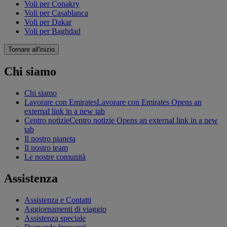
Voli per Conakry
Voli per Casablanca
Voli per Dakar
Voli per Baghdad
Tornare all'inizio
Chi siamo
Chi siamo
Lavorare con Emirates
Lavorare con Emirates Opens an
external link in a new tab
Centro notizie
Centro notizie Opens an external link in a new
tab
Il nostro pianeta
Il nostro team
Le nostre comunità
Assistenza
Assistenza e Contatti
Aggiornamenti di viaggio
Assistenza speciale