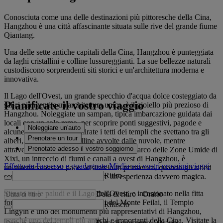
Conosciuta come una delle destinazioni più pittoresche della Cina,
Hangzhou è una città affascinante situata sulle rive del grande fiume
Qiantang.
Una delle sette antiche capitali della Cina, Hangzhou è punteggiata
da laghi cristallini e colline lussureggianti. La sue bellezze naturali
custodiscono sorprendenti siti storici e un'architettura moderna e
innovativa.
Il Lago dell'Ovest, un grande specchio d'acqua dolce costeggiato da
Pianificate il vostro viaggio
salici piangenti e un'architettura unica, è il gioiello più prezioso di
Hangzhou. Noleggiate un sampan, tipica imbarcazione guidata dai
locali con un solo remo, per scoprire ponti suggestivi, pagode e
Noleggiare un'auto
alcune isole minori. Ammirate i tetti dei templi che svettano tra gli
Prenotare un tour
alberi, sullo sfondo di colline avvolte dalle nuvole, mentre
Prenotate adesso il vostro soggiorno
attraversate giardini e parchi da sogno. Il Parco delle Zone Umide di
Xixi, un intreccio di fiumi e canali a ovest di Hangzhou, è
Effettuate l'accesso e guadagnate Miglia sui vostri prossimi viaggi
un'autentica oasi di pace. Visitatelo in primavera, quando gli alberi
Ritiro
sono in piena fioritura, per vivere un'esperienza davvero magica.
Situato tra le paludi e il Lago dell'Ovest, e incastonato nella fitta
Data di ritiro
-
Orario
foresta che scende lungo i pendii del Monte Feilai, il Tempio
Rilascio
Lingyin è uno dei monumenti più rappresentativi di Hangzhou,
nonché uno dei templi più antichi e importanti della Cina. Visitate la
Data di consegna
-
Orario