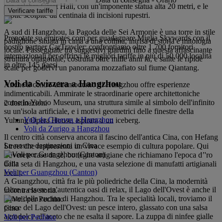
sua celebre Great Hall, con un'imponente statua alta 20 metri, e le
Verificare tariffe
grotte scolpite da centinaia di incisioni rupestri.
A sud di Hangzhou, la Pagoda delle Sei Armonie è una torre in stile
Prenotate su emirates.com per guadagnare Miglia Skywards con il
padiglione situata in cima a una collina, intrisa di storia e mitologia
nostro partner CarTrawler: confrontiamo oltre 1.700 fornitori
locale. Passeggiate tra suggestivi giardini fino a questa affascinante
internazionali per offrirvi le migliori tariffe in più di 50.000 località
struttura ottagonale, costruita oltre mille anni fa, e salite le ripide
in oltre 145 paesi.
scale per godervi un panorama mozzafiato sul fiume Qiantang.
Voli da Svizzera a Hangzhou
Anche il centro ultramoderno di Hangzhou offre esperienze
indimenticabili. Ammirate le straordinarie opere architettoniche
come lo Yohoo Museum, una struttura simile al simbolo dell'infinito
2 destinazioni
su un'isola artificiale, e i motivi geometrici delle finestre della
Voli da Ginevra a Hangzhou
Yuhang Opera House, ispirata a un iceberg.
Voli da Zurigo a Hangzhou
Il centro città conserva ancora il fascino dell'antica Cina, con Hefang
Le nostre destinazioni in Cina
Street che rappresenta un vivace esempio di cultura popolare. Qui
troverete case da tè, botteghe artigiane che richiamano l'epoca d’'ro
Cina
della seta di Hangzhou, e una vasta selezione di manufatti artigianali
Voli per Guangzhou (Canton)
locali.
A Guangzhou, città fra le più poliedriche della Cina, la modernità
Oltre a essere un'autentica oasi di relax, il Lago dell'Ovest è anche il
incontra la storia.
cuore della cucina di Hangzhou. Tra le specialità locali, troviamo il
pesce del Lago dell'Ovest: un pesce intero, glassato con una salsa
Cina
agrodolce all'aceto che ne esalta il sapore. La zuppa di ninfee gialle
Voli per Pechino