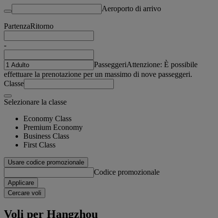
Aeroporto di arrivo
Partenza
Ritorno
-
Passeggeri
Attenzione: È possibile
effettuare la prenotazione per un massimo di nove passeggeri.
Classe
Selezionare la classe
Economy Class
Premium Economy
Business Class
First Class
Usare codice promozionale
Codice promozionale
Applicare
Cercare voli
Voli per Hangzhou