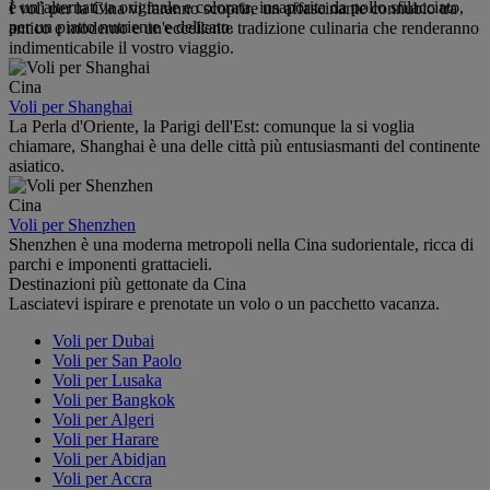
è un’alternativa originale e colorata, insaporita da pollo sfilacciato,
I voli per la Cina vi faranno scoprire un affascinante connubio tra
per un piatto nutriente e delicato.
antico e moderno e un'eccellente tradizione culinaria che renderanno
indimenticabile il vostro viaggio.
Cina
Voli per Shanghai
La Perla d'Oriente, la Parigi dell'Est: comunque la si voglia
chiamare, Shanghai è una delle città più entusiasmanti del continente
asiatico.
Cina
Voli per Shenzhen
Shenzhen è una moderna metropoli nella Cina sudorientale, ricca di
parchi e imponenti grattacieli.
Destinazioni più gettonate da Cina
Lasciatevi ispirare e prenotate un volo o un pacchetto vacanza.
Voli per Dubai
Voli per San Paolo
Voli per Lusaka
Voli per Bangkok
Voli per Algeri
Voli per Harare
Voli per Abidjan
Voli per Accra