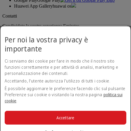
Google Play
Google Play
Huawei App Gallery
huawai os
Contatti
Condividete la vostra esperienza Emirates.
Per noi la vostra privacy è
importante
Ci serviamo dei cookie per fare in modo che il nostro sito
funzioni correttamente e per attività di analisi, marketing e
personalizzazione dei contenuti.
Dichiarazione di accessibilità
Accettando, l'utente autorizza l'utilizzo di tutti i cookie.
Contatti
Norme sulla privacy
È possibile aggiornare le preferenze facendo clic sul pulsante
Termini e condizioni
Preferenze sui cookie o visitando la nostra pagina
politica sui
Politica sui cookie
cookie
.
Sicurezza informatica
Dichiarazione di trasparenza relativa alla legge sulla schiavitù
moderna (Modern Slavery Act)
Accettare
Mappa del sito
© 2026 The Emirates Group. Tutti i diritti riservati.