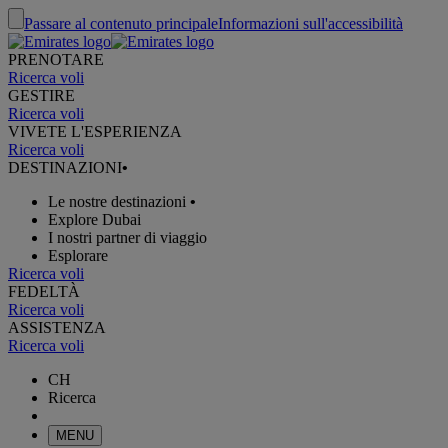
Passare al contenuto principale
Informazioni sull'accessibilità
PRENOTARE
Ricerca voli
GESTIRE
Ricerca voli
VIVETE L'ESPERIENZA
Ricerca voli
DESTINAZIONI
•
Le nostre destinazioni
•
Explore Dubai
I nostri partner di viaggio
Esplorare
Ricerca voli
FEDELTÀ
Ricerca voli
ASSISTENZA
Ricerca voli
CH
Ricerca
MENU