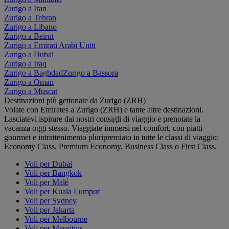
Zurigo a Iran
Zurigo a Tehran
Zurigo a Libano
Zurigo a Beirut
Zurigo a Emirati Arabi Uniti
Zurigo a Dubai
Zurigo a Iraq
Zurigo a Baghdad
Zurigo a Bassora
Zurigo a Oman
Zurigo a Muscat
Destinazioni più gettonate da Zurigo (ZRH)
Volate con Emirates a Zurigo (ZRH) e tante altre destinazioni.
Lasciatevi ispirare dai nostri consigli di viaggio e prenotate la
vacanza oggi stesso. Viaggiate immersi nel comfort, con piatti
gourmet e intrattenimento pluripremiato in tutte le classi di viaggio:
Economy Class, Premium Economy, Business Class o First Class.
Voli per Dubai
Voli per Bangkok
Voli per Malé
Voli per Kuala Lumpur
Voli per Sydney
Voli per Jakarta
Voli per Melbourne
Voli per Mauritius