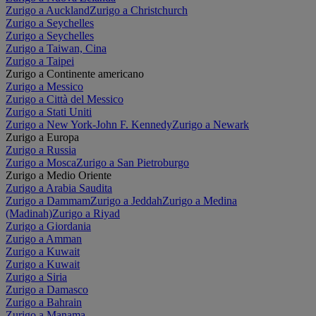
Zurigo a Auckland
Zurigo a Christchurch
Zurigo a Seychelles
Zurigo a Seychelles
Zurigo a Taiwan, Cina
Zurigo a Taipei
Zurigo a Continente americano
Zurigo a Messico
Zurigo a Città del Messico
Zurigo a Stati Uniti
Zurigo a New York-John F. Kennedy
Zurigo a Newark
Zurigo a Europa
Zurigo a Russia
Zurigo a Mosca
Zurigo a San Pietroburgo
Zurigo a Medio Oriente
Zurigo a Arabia Saudita
Zurigo a Dammam
Zurigo a Jeddah
Zurigo a Medina
(Madinah)
Zurigo a Riyad
Zurigo a Giordania
Zurigo a Amman
Zurigo a Kuwait
Zurigo a Kuwait
Zurigo a Siria
Zurigo a Damasco
Zurigo a Bahrain
Zurigo a Manama