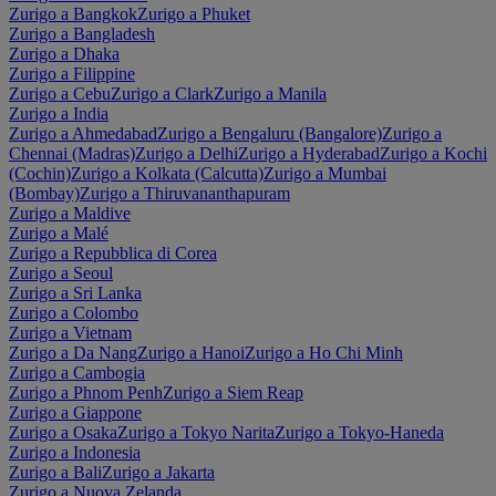
Zurigo a Bangkok
Zurigo a Phuket
Zurigo a Bangladesh
Zurigo a Dhaka
Zurigo a Filippine
Zurigo a Cebu
Zurigo a Clark
Zurigo a Manila
Zurigo a India
Zurigo a Ahmedabad
Zurigo a Bengaluru (Bangalore)
Zurigo a
Chennai (Madras)
Zurigo a Delhi
Zurigo a Hyderabad
Zurigo a Kochi
(Cochin)
Zurigo a Kolkata (Calcutta)
Zurigo a Mumbai
(Bombay)
Zurigo a Thiruvananthapuram
Zurigo a Maldive
Zurigo a Malé
Zurigo a Repubblica di Corea
Zurigo a Seoul
Zurigo a Sri Lanka
Zurigo a Colombo
Zurigo a Vietnam
Zurigo a Da Nang
Zurigo a Hanoi
Zurigo a Ho Chi Minh
Zurigo a Cambogia
Zurigo a Phnom Penh
Zurigo a Siem Reap
Zurigo a Giappone
Zurigo a Osaka
Zurigo a Tokyo Narita
Zurigo a Tokyo-Haneda
Zurigo a Indonesia
Zurigo a Bali
Zurigo a Jakarta
Zurigo a Nuova Zelanda