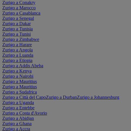
Zurigo a Conakry
Zurigo a Marocco
Zurigo a Casablanca
Zurigo a Senegal
Zurigo a Dakar
Zurigo a Tunisia
Zurigo a Tunisi
Zurigo a Zimbabwe
Zurigo a Harare
Zurigo a Angola
Zurigo a Luanda
Zurigo a Etiopia
Zurigo a Addis Abeba
Zurigo a Kenya
Zurigo a Nairobi
Zurigo a Mauritius
Zurigo a Mauritius
Zurigo a Sudafrica
Zurigo a Città del Capo
Zurigo a Durban
Zurigo a Johannesburg
Zurigo a Uganda
Zurigo a Entebbe
Zurigo a Costa d'Avorio
Zurigo a Abidjan
Zurigo a Ghana
Zurigo a Accra