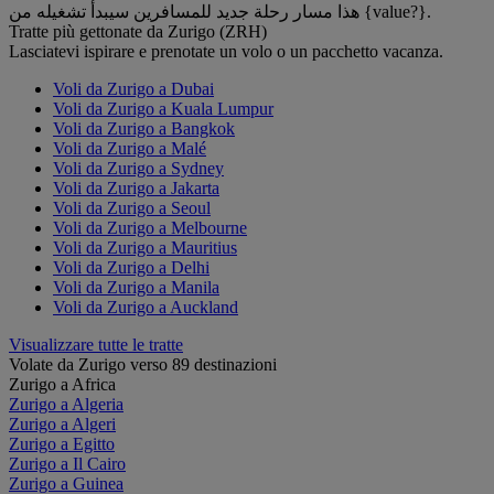
هذا مسار رحلة جديد للمسافرين سيبدأ تشغيله من {value?}.
Tratte più gettonate da Zurigo (ZRH)
Lasciatevi ispirare e prenotate un volo o un pacchetto vacanza.
Voli da Zurigo a Dubai
Voli da Zurigo a Kuala Lumpur
Voli da Zurigo a Bangkok
Voli da Zurigo a Malé
Voli da Zurigo a Sydney
Voli da Zurigo a Jakarta
Voli da Zurigo a Seoul
Voli da Zurigo a Melbourne
Voli da Zurigo a Mauritius
Voli da Zurigo a Delhi
Voli da Zurigo a Manila
Voli da Zurigo a Auckland
Visualizzare tutte le tratte
Volate da Zurigo verso 89 destinazioni
Zurigo a Africa
Zurigo a Algeria
Zurigo a Algeri
Zurigo a Egitto
Zurigo a Il Cairo
Zurigo a Guinea