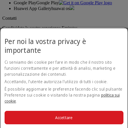
Google Play
Google Play
Huawei App Gallery
huawai os
Contatti
Condividete la vostra esperienza Emirates.
Per noi la vostra privacy è
importante
Ci serviamo dei cookie per fare in modo che il nostro sito
funzioni correttamente e per attività di analisi, marketing e
personalizzazione dei contenuti.
Dichiarazione di accessibilità
Accettando, l'utente autorizza l'utilizzo di tutti i cookie.
Contatti
Norme sulla privacy
È possibile aggiornare le preferenze facendo clic sul pulsante
Termini e condizioni
Preferenze sui cookie o visitando la nostra pagina
politica sui
Politica sui cookie
cookie
.
Sicurezza informatica
Dichiarazione di trasparenza relativa alla legge sulla schiavitù
moderna (Modern Slavery Act)
Accettare
Mappa del sito