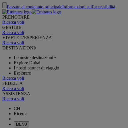
Passare al contenuto principale
Informazioni sull'accessibilità
PRENOTARE
Ricerca voli
GESTIRE
Ricerca voli
VIVETE L'ESPERIENZA
Ricerca voli
DESTINAZIONI
•
Le nostre destinazioni
•
Explore Dubai
I nostri partner di viaggio
Esplorare
Ricerca voli
FEDELTÀ
Ricerca voli
ASSISTENZA
Ricerca voli
CH
Ricerca
MENU