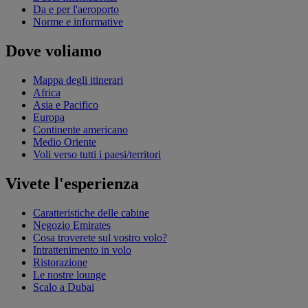
Da e per l'aeroporto
Norme e informative
Dove voliamo
Mappa degli itinerari
Africa
Asia e Pacifico
Europa
Continente americano
Medio Oriente
Voli verso tutti i paesi/territori
Vivete l'esperienza
Caratteristiche delle cabine
Negozio Emirates
Cosa troverete sul vostro volo?
Intrattenimento in volo
Ristorazione
Le nostre lounge
Scalo a Dubai