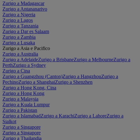
Zurigo a Madagascar
Zurigo a Antananarivo
Zurigo a Nigeria
Zurigo a Lagos
Zurigo a Tanzania
Zurigo a Dar es Salaam
Zurigo a Zambia
Zurigo a Lusaka
Zurigo a Asia e Pacifico
Zurigo a Australia
Zurigo a Adelaide
Zurigo a Brisbane
Zurigo a Melbourne
Zurigo a
Perth
Zurigo a Sydney
Zurigo a Cina
Zurigo a Guangzhou (Canton)
Zurigo a Hangzhou
Zurigo a
Pechino
Zurigo a Shanghai
Zurigo a Shenzhen
Zurigo a Hong Kong, Cina
Zurigo a Hong Kong
Zurigo a Malaysia
Zurigo a Kuala Lumpur
Zurigo a Pakistan
Zurigo a Islamabad
Zurigo a Karachi
Zurigo a Lahore
Zurigo a
Sialkot
Zurigo a Singapore
Zurigo a Singapore
Zurigo a Thailandia