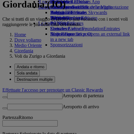
Giordania (JO)
Il nostro pianeta
tab
Bevande
Giocattoli
Da Ginevra a Dubai
Skywards Rail
Cellulare ed Emirates App
La nostra flotta
Nuove destinazioni
Attività per bambini
Attività sostenibili
Strumento di calcolo delle Miglia
Cancellare o modificare una prenotazione
Boeing 777
Politica ambientale
Helsinki
Accesso a Emirates Skywards
Viaggio modificato
A380 di Emirates
Rapporti ambientali
Hangzhou
Skywards+
Informazioni su Emirates
Che si tratti di un viaggio di lavoro o una vacanza, con i nostri voli
Le nostre comunità
A350 di Emirates
Đà Nẵng
raggiungerete le più belle città del mondo.
Emirates Executive
Emirates Airline Foundation
Shenzhen
Emirates
Disposizione dei posti
Airline Foundation Opens an external link
Siem Reap
Home
in a new tab
Dove voliamo
Sponsorizzazioni
Medio Oriente
Giordania
Voli da Zurigo a Giordania
Andata e ritorno
Sola andata
Destinazioni multiple
Effettuate l'accesso per prenotare un Classic Rewards
Aeroporto di partenza
Aeroporto di arrivo
Partenza
Ritorno
Partenza Selezionate la data di partenza