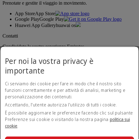
Prenotate e gestite il viaggio in movimento.
App Store
App Store
Google Play
Google Play
Huawei App Gallery
huawai os
Contatti
Condividete la vostra esperienza Emirates.
Per noi la vostra privacy è
importante
Ci serviamo dei cookie per fare in modo che il nostro sito
funzioni correttamente e per attività di analisi, marketing e
personalizzazione dei contenuti.
Dichiarazione di accessibilità
Accettando, l'utente autorizza l'utilizzo di tutti i cookie.
Contatti
Norme sulla privacy
È possibile aggiornare le preferenze facendo clic sul pulsante
Termini e condizioni
Preferenze sui cookie o visitando la nostra pagina
politica sui
Politica sui cookie
cookie
.
Sicurezza informatica
Dichiarazione di trasparenza relativa alla legge sulla schiavitù