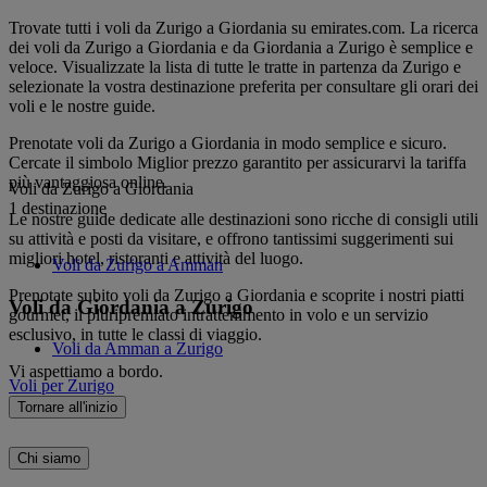
Trovate tutti i voli da Zurigo a Giordania su emirates.com. La ricerca
dei voli da Zurigo a Giordania e da Giordania a Zurigo è semplice e
veloce. Visualizzate la lista di tutte le tratte in partenza da Zurigo e
selezionate la vostra destinazione preferita per consultare gli orari dei
voli e le nostre guide.
Prenotate voli da Zurigo a Giordania in modo semplice e sicuro.
Cercate il simbolo Miglior prezzo garantito per assicurarvi la tariffa
più vantaggiosa online.
Voli da Zurigo a Giordania
1 destinazione
Le nostre guide dedicate alle destinazioni sono ricche di consigli utili
su attività e posti da visitare, e offrono tantissimi suggerimenti sui
migliori hotel, ristoranti e attività del luogo.
Voli da Zurigo a Amman
Prenotate subito voli da Zurigo a Giordania e scoprite i nostri piatti
Voli da Giordania a Zurigo
gourmet, il pluripremiato intrattenimento in volo e un servizio
esclusivo, in tutte le classi di viaggio.
Voli da Amman a Zurigo
Vi aspettiamo a bordo.
Voli per Zurigo
Tornare all'inizio
Chi siamo