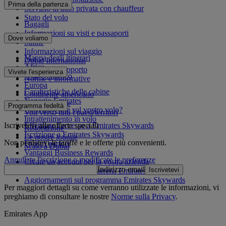
Prima della partenza
Servizio di auto privata con chauffeur
Stato del volo
Bagagli
Informazioni su visti e passaporti
Dove voliamo
Salute
Informazioni sul viaggio
Mappa degli itinerari
Dubai International
Africa
Da e per l'aeroporto
Vivete l'esperienza
Asia e Pacifico
Norme e informative
Europa
Caratteristiche delle cabine
Continente americano
Negozio Emirates
Medio Oriente
Programma fedeltà
Cosa troverete sul vostro volo?
Voli verso tutti i paesi/territori
Intrattenimento in volo
Iscrivetevi alle offerte speciali
Effettuate l'accesso a Emirates Skywards
Ristorazione
Iscrizione a Emirates Skywards
Le nostre lounge
Non perdetevi le tariffe e le offerte più convenienti.
I nostri partner
Scalo a Dubai
Vantaggi Business Rewards
Annullate l'iscrizione o modificate le preferenze
Create un account per la vostra azienda
Indirizzo email
Iscrivetevi
Regolamento del programma Emirates Skywards
Aggiornamenti sul programma Emirates Skywards
Per maggiori dettagli su come verranno utilizzate le informazioni, vi
preghiamo di consultare le nostre
Norme sulla Privacy
.
Emirates App