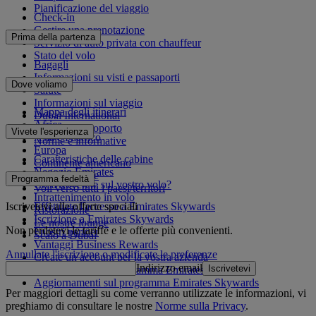
Pianificazione del viaggio
Check-in
Gestire una prenotazione
Prima della partenza
Servizio di auto privata con chauffeur
Stato del volo
Bagagli
Informazioni su visti e passaporti
Dove voliamo
Salute
Informazioni sul viaggio
Mappa degli itinerari
Dubai International
Africa
Da e per l'aeroporto
Vivete l'esperienza
Asia e Pacifico
Norme e informative
Europa
Caratteristiche delle cabine
Continente americano
Negozio Emirates
Medio Oriente
Programma fedeltà
Cosa troverete sul vostro volo?
Voli verso tutti i paesi/territori
Intrattenimento in volo
Iscrivetevi alle offerte speciali
Effettuate l'accesso a Emirates Skywards
Ristorazione
Iscrizione a Emirates Skywards
Le nostre lounge
Non perdetevi le tariffe e le offerte più convenienti.
I nostri partner
Scalo a Dubai
Vantaggi Business Rewards
Annullate l'iscrizione o modificate le preferenze
Create un account per la vostra azienda
Indirizzo email
Iscrivetevi
Regolamento del programma Emirates Skywards
Aggiornamenti sul programma Emirates Skywards
Per maggiori dettagli su come verranno utilizzate le informazioni, vi
preghiamo di consultare le nostre
Norme sulla Privacy
.