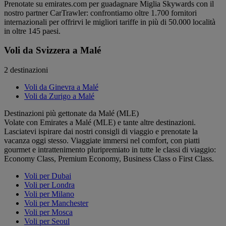
Prenotate su emirates.com per guadagnare Miglia Skywards con il
nostro partner CarTrawler: confrontiamo oltre 1.700 fornitori
internazionali per offrirvi le migliori tariffe in più di 50.000 località
in oltre 145 paesi.
Voli da Svizzera a Malé
2 destinazioni
Voli da Ginevra a Malé
Voli da Zurigo a Malé
Destinazioni più gettonate da Malé (MLE)
Volate con Emirates a Malé (MLE) e tante altre destinazioni.
Lasciatevi ispirare dai nostri consigli di viaggio e prenotate la
vacanza oggi stesso. Viaggiate immersi nel comfort, con piatti
gourmet e intrattenimento pluripremiato in tutte le classi di viaggio:
Economy Class, Premium Economy, Business Class o First Class.
Voli per Dubai
Voli per Londra
Voli per Milano
Voli per Manchester
Voli per Mosca
Voli per Seoul