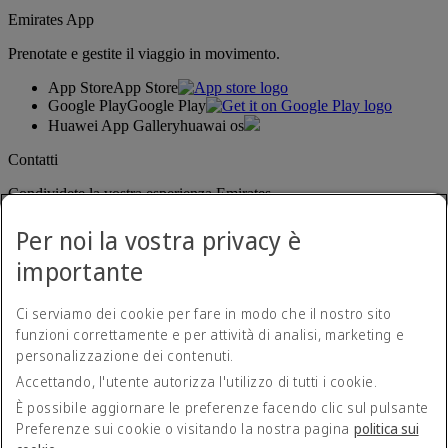
Emirates App
Prenotate e gestite il viaggio in movimento.
App Store
App Store
Google Play
Google Play
Huawei App Gallery
huawai os
Contatti
Condividete la vostra esperienza Emirates.
Per noi la vostra privacy è
importante
Ci serviamo dei cookie per fare in modo che il nostro sito
funzioni correttamente e per attività di analisi, marketing e
personalizzazione dei contenuti.
Dichiarazione di accessibilità
Accettando, l'utente autorizza l'utilizzo di tutti i cookie.
Contatti
Norme sulla privacy
È possibile aggiornare le preferenze facendo clic sul pulsante
Termini e condizioni
Preferenze sui cookie o visitando la nostra pagina
politica sui
Politica sui cookie