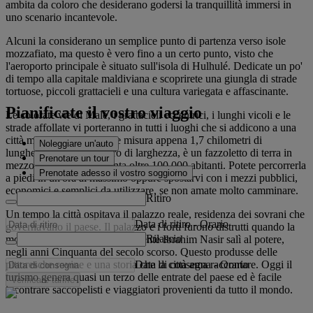
ambita da coloro che desiderano godersi la tranquillità immersi in
uno scenario incantevole.
Alcuni la considerano un semplice punto di partenza verso isole
mozzafiato, ma questo è vero fino a un certo punto, visto che
l'aeroporto principale è situato sull'isola di Hulhulé. Dedicate un po'
di tempo alla capitale maldiviana e scoprirete una giungla di strade
tortuose, piccoli grattacieli e una cultura variegata e affascinante.
Pianificate il vostro viaggio
Le colorate vie di Malé, i grattacieli eccentrici, i lunghi vicoli e le
strade affollate vi porteranno in tutti i luoghi che si addicono a una
città moderna. L'isola, che misura appena 1,7 chilometri di
Noleggiare un'auto
lunghezza e un chilometro di larghezza, è un fazzoletto di terra in
Prenotare un tour
mezzo all'oceano, ma conta oltre 100.000 abitanti. Potete percorrerla
Prenotate adesso il vostro soggiorno
a piedi in un'ora al massimo oppure spostarvi con i mezzi pubblici,
economici e semplici da utilizzare, se non amate molto camminare.
Ritiro
Un tempo la città ospitava il palazzo reale, residenza dei sovrani che
Data di ritiro
-
Orario
governavano il paese. Il palazzo e i forti furono distrutti quando la
Rilascio
monarchia fu abolita e il Presidente Ibrahim Nasir salì al potere,
negli anni Cinquanta del secolo scorso. Questo produsse delle
Data di consegna
-
Orario
pittoresche rovine e una storia che la città ama raccontare. Oggi il
turismo genera quasi un terzo delle entrate del paese ed è facile
Verificare tariffe
incontrare saccopelisti e viaggiatori provenienti da tutto il mondo.