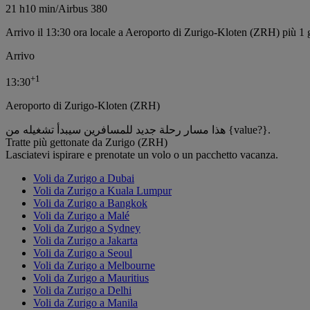
21 h
10 min
/
Airbus 380
Arrivo il 13:30 ora locale a Aeroporto di Zurigo-Kloten (ZRH) più 1 
Arrivo
+
1
13:30
Aeroporto di Zurigo-Kloten (ZRH)
هذا مسار رحلة جديد للمسافرين سيبدأ تشغيله من {value?}.
Tratte più gettonate da Zurigo (ZRH)
Lasciatevi ispirare e prenotate un volo o un pacchetto vacanza.
Voli da Zurigo a Dubai
Voli da Zurigo a Kuala Lumpur
Voli da Zurigo a Bangkok
Voli da Zurigo a Malé
Voli da Zurigo a Sydney
Voli da Zurigo a Jakarta
Voli da Zurigo a Seoul
Voli da Zurigo a Melbourne
Voli da Zurigo a Mauritius
Voli da Zurigo a Delhi
Voli da Zurigo a Manila