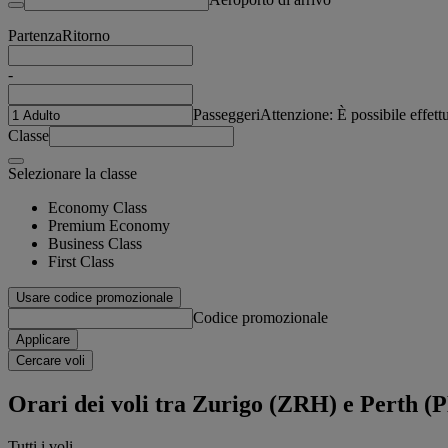
Partenza
Ritorno
-
Passeggeri
Attenzione: È possibile effet
Classe
Selezionare la classe
Economy Class
Premium Economy
Business Class
First Class
Usare codice promozionale
Codice promozionale
Applicare
Cercare voli
Orari dei voli tra Zurigo (ZRH) e Perth (
Tutti i voli