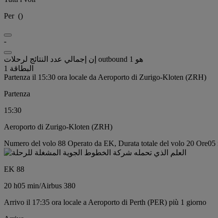
Per
(
)
-
إن إجمالي عدد النتائج لرحلات outbound هو 1
البطاقة 1
Partenza il 15:30 ora locale da Aeroporto di Zurigo-Kloten (ZRH)
Partenza
15:30
Aeroporto di Zurigo-Kloten (ZRH)
Numero del volo 88 Operato da EK, Durata totale del volo 20 Ore05 m
EK 88
20 h
05 min
/
Airbus 380
Arrivo il 17:35 ora locale a Aeroporto di Perth (PER) più 1 giorno