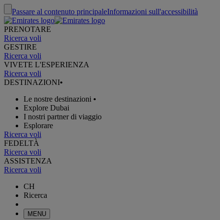
Passare al contenuto principale
Informazioni sull'accessibilità
PRENOTARE
Ricerca voli
GESTIRE
Ricerca voli
VIVETE L'ESPERIENZA
Ricerca voli
DESTINAZIONI
•
Le nostre destinazioni
•
Explore Dubai
I nostri partner di viaggio
Esplorare
Ricerca voli
FEDELTÀ
Ricerca voli
ASSISTENZA
Ricerca voli
CH
Ricerca
MENU