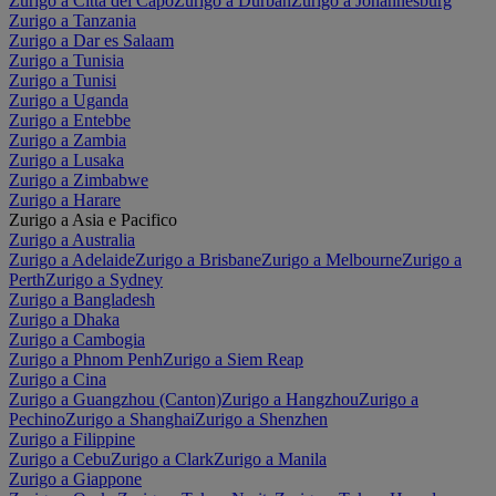
Zurigo a Città del Capo
Zurigo a Durban
Zurigo a Johannesburg
Zurigo a Tanzania
Zurigo a Dar es Salaam
Zurigo a Tunisia
Zurigo a Tunisi
Zurigo a Uganda
Zurigo a Entebbe
Zurigo a Zambia
Zurigo a Lusaka
Zurigo a Zimbabwe
Zurigo a Harare
Zurigo a Asia e Pacifico
Zurigo a Australia
Zurigo a Adelaide
Zurigo a Brisbane
Zurigo a Melbourne
Zurigo a
Perth
Zurigo a Sydney
Zurigo a Bangladesh
Zurigo a Dhaka
Zurigo a Cambogia
Zurigo a Phnom Penh
Zurigo a Siem Reap
Zurigo a Cina
Zurigo a Guangzhou (Canton)
Zurigo a Hangzhou
Zurigo a
Pechino
Zurigo a Shanghai
Zurigo a Shenzhen
Zurigo a Filippine
Zurigo a Cebu
Zurigo a Clark
Zurigo a Manila
Zurigo a Giappone