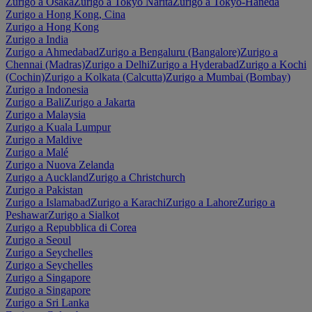
Zurigo a Osaka
Zurigo a Tokyo Narita
Zurigo a Tokyo-Haneda
Zurigo a Hong Kong, Cina
Zurigo a Hong Kong
Zurigo a India
Zurigo a Ahmedabad
Zurigo a Bengaluru (Bangalore)
Zurigo a
Chennai (Madras)
Zurigo a Delhi
Zurigo a Hyderabad
Zurigo a Kochi
(Cochin)
Zurigo a Kolkata (Calcutta)
Zurigo a Mumbai (Bombay)
Zurigo a Indonesia
Zurigo a Bali
Zurigo a Jakarta
Zurigo a Malaysia
Zurigo a Kuala Lumpur
Zurigo a Maldive
Zurigo a Malé
Zurigo a Nuova Zelanda
Zurigo a Auckland
Zurigo a Christchurch
Zurigo a Pakistan
Zurigo a Islamabad
Zurigo a Karachi
Zurigo a Lahore
Zurigo a
Peshawar
Zurigo a Sialkot
Zurigo a Repubblica di Corea
Zurigo a Seoul
Zurigo a Seychelles
Zurigo a Seychelles
Zurigo a Singapore
Zurigo a Singapore
Zurigo a Sri Lanka