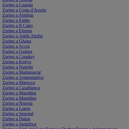
Zurigo a Luanda
Zurigo a Costa d'Avorio
Zurigo a Abidjan
Zurigo a Egitto
Zurigo a Il Cairo
Zurigo a Etiopia
Zurigo a Addis Abeba
Zurigo a Ghana
Zurigo a Accra
Zurigo a Guinea
Zurigo a Conakry
Zurigo a Kenya
Zurigo a Nairobi
Zurigo a Madagascar
Zurigo a Antananarivo
Zurigo a Marocco
Zurigo a Casablanca
Zurigo a Mauritius
Zurigo a Mauritius
Zurigo a Nigeria
Zurigo a Lagos
Zurigo a Senegal
Zurigo a Dakar
Zurigo a Sudafrica