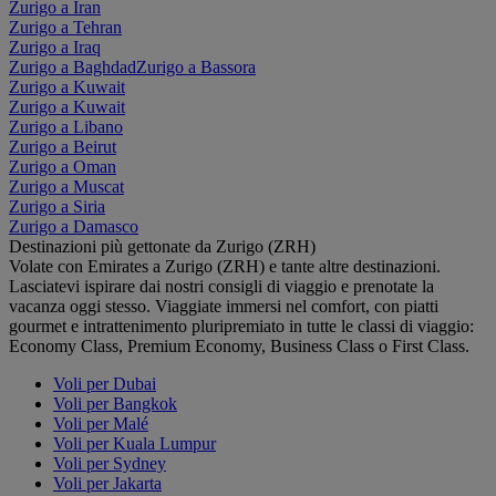
Zurigo a Iran
Zurigo a Tehran
Zurigo a Iraq
Zurigo a Baghdad
Zurigo a Bassora
Zurigo a Kuwait
Zurigo a Kuwait
Zurigo a Libano
Zurigo a Beirut
Zurigo a Oman
Zurigo a Muscat
Zurigo a Siria
Zurigo a Damasco
Destinazioni più gettonate da Zurigo (ZRH)
Volate con Emirates a Zurigo (ZRH) e tante altre destinazioni.
Lasciatevi ispirare dai nostri consigli di viaggio e prenotate la
vacanza oggi stesso. Viaggiate immersi nel comfort, con piatti
gourmet e intrattenimento pluripremiato in tutte le classi di viaggio:
Economy Class, Premium Economy, Business Class o First Class.
Voli per Dubai
Voli per Bangkok
Voli per Malé
Voli per Kuala Lumpur
Voli per Sydney
Voli per Jakarta