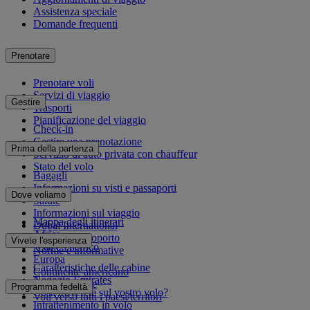
Assistenza speciale
Domande frequenti
Prenotare
Prenotare voli
Servizi di viaggio
Gestire
Trasporti
Pianificazione del viaggio
Check-in
Gestire una prenotazione
Prima della partenza
Servizio di auto privata con chauffeur
Stato del volo
Bagagli
Informazioni su visti e passaporti
Dove voliamo
Salute
Informazioni sul viaggio
Mappa degli itinerari
Dubai International
Africa
Da e per l'aeroporto
Vivete l'esperienza
Asia e Pacifico
Norme e informative
Europa
Caratteristiche delle cabine
Continente americano
Negozio Emirates
Medio Oriente
Programma fedeltà
Cosa troverete sul vostro volo?
Voli verso tutti i paesi/territori
Intrattenimento in volo