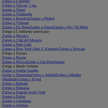
Zurigo a Colombo
Zurigo a Taiwan, Cina
Zurigo a Taipei
Zurigo a Thailandia
Zurigo a Bangkok
Zurigo a Phuket
Zurigo a Vietnam
Zurigo a Da Nang
Zurigo a Hanoi
Zurigo a Ho Chi Minh
Zurigo a Continente americano
Zurigo a Messico
Zurigo a Città del Messico
Zurigo a Stati Uniti
Zurigo a New York-John F. Kennedy
Zurigo a Newark
Zurigo a Europa
Zurigo a Russia
Zurigo a Mosca
Zurigo a San Pietroburgo
Zurigo a Medio Oriente
Zurigo a Arabia Saudita
Zurigo a Dammam
Zurigo a Jeddah
Zurigo a Medina
(Madinah)
Zurigo a Riyad
Zurigo a Bahrain
Zurigo a Manama
Zurigo a Emirati Arabi Uniti
Zurigo a Dubai
Zurigo a Giordania
Zurigo a Amman