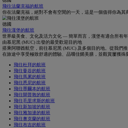
德國
飛往法蘭克福的航班
你在法蘭克福，絕對不會有空閒的一天，這是一個值得你為其
德國
飛往漢堡的航班
世界級美食、文化及活力文化 — 簡單而言，漢堡有適合所有
由慕尼黑 (MUC) 出發的最受歡迎目的地
搭乘阿聯酋航空，前往慕尼黑 (MUC) 及多個目的地。從
在旅途中享受極致舒適的體驗、品嚐佳餚美膳，並觀賞屢獲殊
飛往杜拜的航班
飛往曼谷的航班
飛往馬累的航班
飛往悉尼的航班
飛往墨爾本的航班
飛往開普敦的航班
飛往毛里求斯的航班
飛往新加坡的航班
飛往雅加達的航班
飛往奧克蘭的航班
飛往布吉的航班