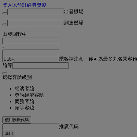
登入以預訂經典獎勵
出發機場
到達機場
出發
回程中
-
乘客
請注意：你可為最多九名乘客
艙等
選擇客艙級別
經濟客艙
尊尚經濟客艙
商務客艙
頭等客艙
使用推廣代碼
推廣代碼
套用