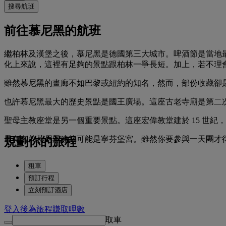
搜尋航班
前往慕尼黑的航班
繼柏林及漢堡之後，慕尼黑是德國第三大城市。啤酒節是當地
化上來說，這裡有足夠的景點跟柏林一爭長短。加上，若不理
雖然慕尼黑的畫廊不如巴黎或紐約的知名，然而，部份收藏卻
也許慕尼黑最大的歷史景點是國王廣場。這座古老寺廟是第二
聖母主教座堂是另一個重要景點。這座宏偉教堂建於 15 世紀，
最有名的慕尼黑建築可能是寧芬堡宮。雖然你要參與一天團才
規劃你的旅程
租車
預訂行程
立刻預訂酒店
登入後為旅程賺取哩數
取車