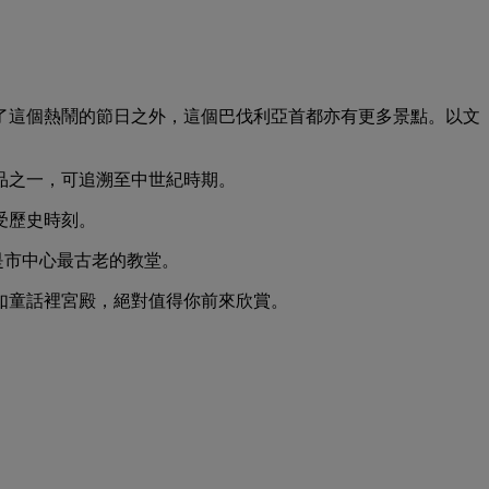
了這個熱鬧的節日之外，這個巴伐利亞首都亦有更多景點。以文
品之一，可追溯至中世紀時期。
受歷史時刻。
裡是市中心最古老的教堂。
如童話裡宮殿，絕對值得你前來欣賞。