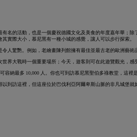
最有名的活動，也是一個慶祝德國文化及美食的年度嘉年華；除
會其實際大小，慕尼黑有一種小城的感覺，讓人可以步行探索。
是令人驚艷。例如，老繪畫陳列館擁有最佳並最古老的歐洲藝術
次世界大戰時一個重要場所；今天，遊客則可在此遊覽觀光，感
可容納最多 10,000 人。你也可到訪慕尼黑聖伯多祿教堂，這
得以到訪這裡，但這座位於巴伐利亞阿爾卑斯山脈的非凡城堡就