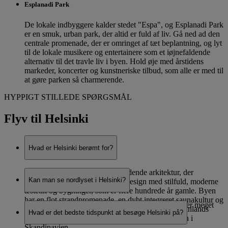
Esplanadi Park
De lokale indbyggere kalder stedet "Espa", og Esplanadi Park
er en smuk, urban park, der altid er fuld af liv. Gå ned ad den
centrale promenade, der er omringet af tæt beplantning, og lyt
til de lokale musikere og entertainere som et iøjnefaldende
alternativ til det travle liv i byen. Hold øje med årstidens
markeder, koncerter og kunstneriske tilbud, som alle er med til
at gøre parken så charmerende.
HYPPIGT STILLEDE SPØRGSMÅL
Flyv til Helsinki
Hvad er Helsinki berømt for?
Helsinki er kendt for sin iøjnefaldende arkitektur, der
Kan man se nordlyset i Helsinki?
kombinerer funktionelt nordisk design med stilfuld, moderne
æstetik og bygninger, som er flere hundrede år gamle. Byen
har en flot strandpromenade, en dybt integreret saunakultur og
Det er muligt at se nordlyset i Helsinki, men det sker meget
den smukkeste natur i udkanten af byen, og som Finlands
Hvad er det bedste tidspunkt at besøge Helsinki på?
sjældent og højst et par gange om året.
hovedstad er den samtidig en prominent destination i
Skandinavien.