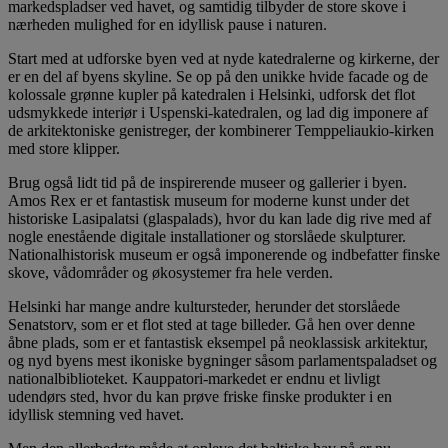
markedspladser ved havet, og samtidig tilbyder de store skove i
nærheden mulighed for en idyllisk pause i naturen.
Start med at udforske byen ved at nyde katedralerne og kirkerne, der
er en del af byens skyline. Se op på den unikke hvide facade og de
kolossale grønne kupler på katedralen i Helsinki, udforsk det flot
udsmykkede interiør i Uspenski-katedralen, og lad dig imponere af
de arkitektoniske genistreger, der kombinerer Temppeliaukio-kirken
med store klipper.
Brug også lidt tid på de inspirerende museer og gallerier i byen.
Amos Rex er et fantastisk museum for moderne kunst under det
historiske Lasipalatsi (glaspalads), hvor du kan lade dig rive med af
nogle enestående digitale installationer og storslåede skulpturer.
Nationalhistorisk museum er også imponerende og indbefatter finske
skove, vådområder og økosystemer fra hele verden.
Helsinki har mange andre kultursteder, herunder det storslåede
Senatstorv, som er et flot sted at tage billeder. Gå hen over denne
åbne plads, som er et fantastisk eksempel på neoklassisk arkitektur,
og nyd byens mest ikoniske bygninger såsom parlamentspaladset og
nationalbiblioteket. Kauppatori-markedet er endnu et livligt
udendørs sted, hvor du kan prøve friske finske produkter i en
idyllisk stemning ved havet.