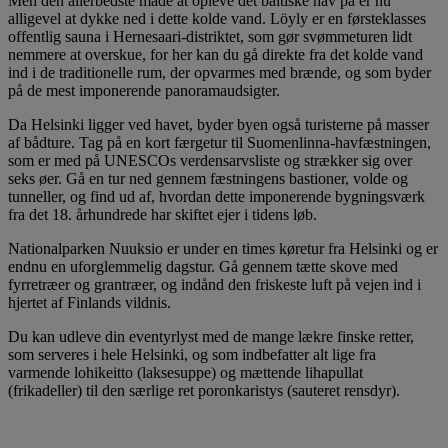
Men den allerbedste måde at opleve det baltiske hav på er nu
alligevel at dykke ned i dette kolde vand. Löyly er en førsteklasses
offentlig sauna i Hernesaari-distriktet, som gør svømmeturen lidt
nemmere at overskue, for her kan du gå direkte fra det kolde vand
ind i de traditionelle rum, der opvarmes med brænde, og som byder
på de mest imponerende panoramaudsigter.
Da Helsinki ligger ved havet, byder byen også turisterne på masser
af bådture. Tag på en kort færgetur til Suomenlinna-havfæstningen,
som er med på UNESCOs verdensarvsliste og strækker sig over
seks øer. Gå en tur ned gennem fæstningens bastioner, volde og
tunneller, og find ud af, hvordan dette imponerende bygningsværk
fra det 18. århundrede har skiftet ejer i tidens løb.
Nationalparken Nuuksio er under en times køretur fra Helsinki og er
endnu en uforglemmelig dagstur. Gå gennem tætte skove med
fyrretræer og grantræer, og indånd den friskeste luft på vejen ind i
hjertet af Finlands vildnis.
Du kan udleve din eventyrlyst med de mange lækre finske retter,
som serveres i hele Helsinki, og som indbefatter alt lige fra
varmende lohikeitto (laksesuppe) og mættende lihapullat
(frikadeller) til den særlige ret poronkaristys (sauteret rensdyr).