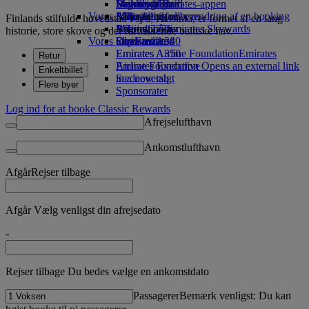
Drikkevarer
Legetøj til børn
Bæredygtighed
Skywards Rail
Mobil og Emirates-appen
Vores flåde
Aktiviteter for børn
Miljøpolitik
Miles-beregner
Afbestilling eller ændring af en booking
Finlands stilfulde hovedstad i syd, Helsinki, er formet af en lang
Boeing 777
Miljørapporter
Log ind på Emirates Skywards
Afbrudt rejse
historie, store skove og det forfriskende baltiske hav.
Vores lokalsamfund
Emirates A380
Skywards+
Om Emirates
Emirates A350
Emirates Airline Foundation
Emirates
Retur
Emirates Executive
Airline Foundation Opens an external link
Enkeltbillet
Sædeoversigt
in a new tab
Flere byer
Sponsorater
Log ind for at booke Classic Rewards
Afrejselufthavn
Ankomstlufthavn
Afgår
Rejser tilbage
Afgår Vælg venligst din afrejsedato
-
Rejser tilbage Du bedes vælge en ankomstdato
Passagerer
Bemærk venligst: Du kan