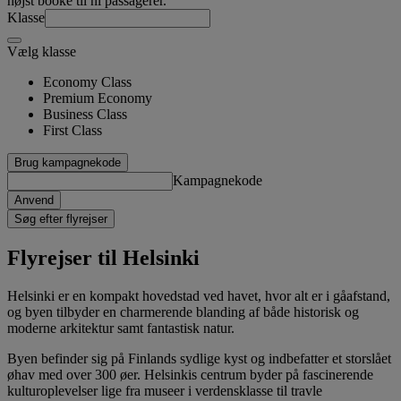
højst booke til ni passagerer.
Klasse
Vælg klasse
Economy Class
Premium Economy
Business Class
First Class
Brug kampagnekode
Kampagnekode
Anvend
Søg efter flyrejser
Flyrejser til Helsinki
Helsinki er en kompakt hovedstad ved havet, hvor alt er i gåafstand,
og byen tilbyder en charmerende blanding af både historisk og
moderne arkitektur samt fantastisk natur.
Byen befinder sig på Finlands sydlige kyst og indbefatter et storslået
øhav med over 300 øer. Helsinkis centrum byder på fascinerende
kulturoplevelser lige fra museer i verdensklasse til travle