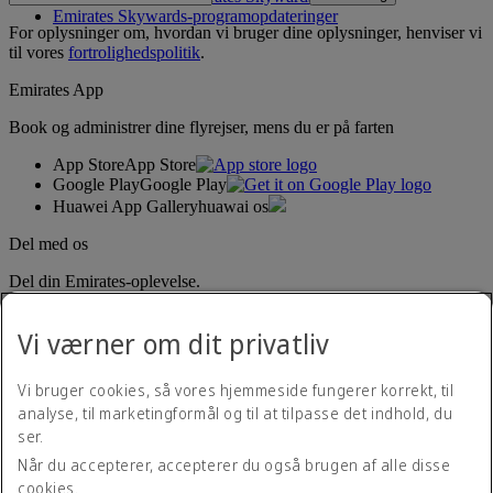
Emirates Skywards-programopdateringer
For oplysninger om, hvordan vi bruger dine oplysninger, henviser vi
til vores
fortrolighedspolitik
.
Emirates App
Book og administrer dine flyrejser, mens du er på farten
App Store
App Store
Google Play
Google Play
Huawei App Gallery
huawai os
Del med os
Del din Emirates-oplevelse.
Vi værner om dit privatliv
Vi bruger cookies, så vores hjemmeside fungerer korrekt, til
analyse, til marketingformål og til at tilpasse det indhold, du
ser.
Når du accepterer, accepterer du også brugen af alle disse
Tilgængelighedserklæring
cookies.