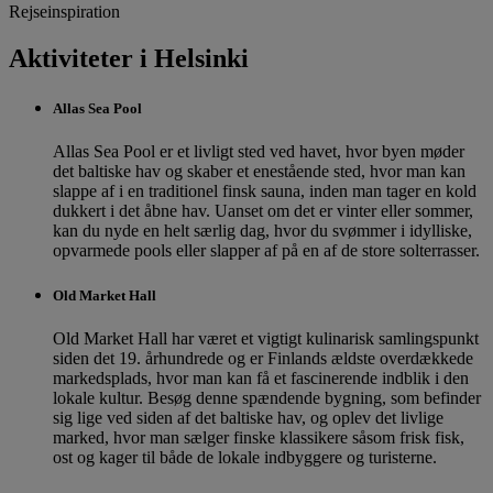
Rejseinspiration
Aktiviteter i Helsinki
Allas Sea Pool
Allas Sea Pool er et livligt sted ved havet, hvor byen møder
det baltiske hav og skaber et enestående sted, hvor man kan
slappe af i en traditionel finsk sauna, inden man tager en kold
dukkert i det åbne hav. Uanset om det er vinter eller sommer,
kan du nyde en helt særlig dag, hvor du svømmer i idylliske,
opvarmede pools eller slapper af på en af de store solterrasser.
Old Market Hall
Old Market Hall har været et vigtigt kulinarisk samlingspunkt
siden det 19. århundrede og er Finlands ældste overdækkede
markedsplads, hvor man kan få et fascinerende indblik i den
lokale kultur. Besøg denne spændende bygning, som befinder
sig lige ved siden af det baltiske hav, og oplev det livlige
marked, hvor man sælger finske klassikere såsom frisk fisk,
ost og kager til både de lokale indbyggere og turisterne.