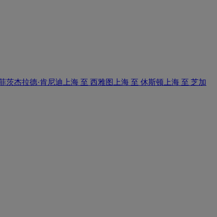
·菲茨杰拉德·肯尼迪
上海 至 西雅图
上海 至 休斯顿
上海 至 芝加