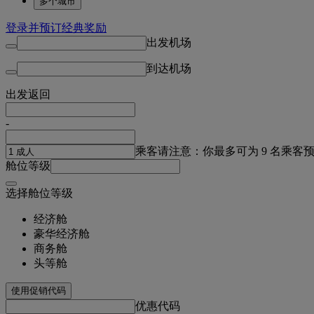
多个城市
登录并预订经典奖励
出发机场
到达机场
出发
返回
-
乘客
请注意：你最多可为 9 名乘客
舱位等级
选择舱位等级
经济舱
豪华经济舱
商务舱
头等舱
使用促销代码
优惠代码