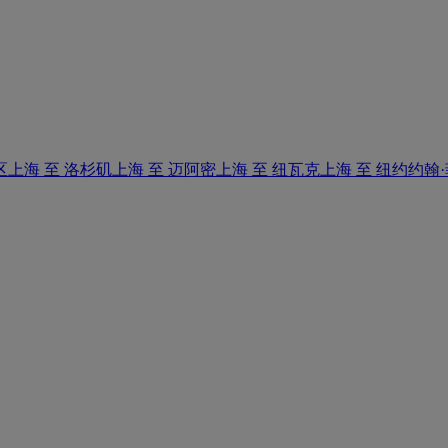
区
上海 至 洛杉矶
上海 至 迈阿密
上海 至 纽瓦克
上海 至 纽约约翰