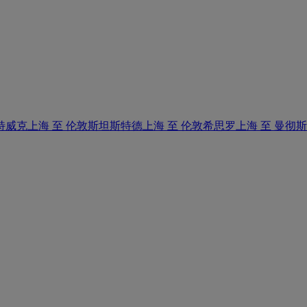
特威克
上海 至 伦敦斯坦斯特德
上海 至 伦敦希思罗
上海 至 曼彻