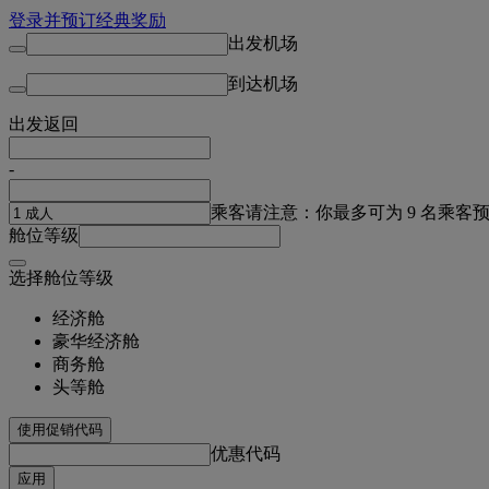
登录并预订经典奖励
出发机场
到达机场
出发
返回
-
乘客
请注意：你最多可为 9 名乘客
舱位等级
选择舱位等级
经济舱
豪华经济舱
商务舱
头等舱
使用促销代码
优惠代码
应用