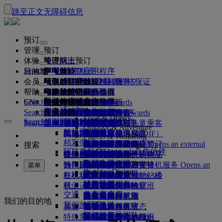
跳至正文
无障碍信息
预订
管理
预订
体验
预订航班
关于网上预订
管理
Search flight
目的地
阿联酋航空应用程序
管理预订
起飞前
空中体验
搜索航班
会员
起飞前
行李
航班都有哪些设施与服务？
阿联酋航空体验
我们的目的地
阿联酋航空最优价格保证
检索预订
航班时刻表
Explore Dubai
帮助
行李信息
签证和护照
你的旅程由此开始
家庭旅行
目的地
阿联酋航空Skywards
旅行信息
舱等特色
特惠机票
座位选择
取消预订
Explore Dubai
我们的旅行合作伙伴
Search flight
CN
查找签证要求
和家人一同出行
飞悦卓越
加入阿联酋航空 Skywards
企业商务奖励
帮助和联系方式
行李信息
阿联酋航空体验
我们的目的地
特别优惠
票价保留
更改预订
危险品手册
头等舱
Explore
空中和地面合作伙伴
探索
Search flight
飞悦卓越
关于我们
注册你的公司
帮助和联系方式
你的问题
阿联酋航空应用程序
签证和护照信息
规划你的家庭旅行
关于阿联酋航空Skywards
最佳票价搜索
选择你的座位
规则与公告
托运行李
商务舱
专车接送服务
亚太地区
Food & Drinks
Search flight
探索阿联酋航空目的地
我们的旅行合作伙伴
Search flight
Search flight
关于我们
常见问题
计划行程
健康
飞悦卓越的理由
企业商务奖励
帮助和联系方式
升级航班
随身行李
美国旅行授权
豪华经济舱
阿联酋航空服务
无成人陪伴的儿童乘客
美洲
会员级别
Outdoor & Adventure
航线图
澳洲航空
阿联酋签证
我们的故事
常见问题
预订酒店
管理专车接送服务
医疗信息表（MEDIF）
购买更多行李额度
经济舱
季节和节日
怀孕
非洲
迪拜航空
注册你的公司
更改或取消
Fitness & Wellbeing
flydubai
精彩假日
旅游项目和活动
预订无障碍旅行
餐食信息
额外托运行李额度
机上舒适用品
无接触旅程
行李额度
媒体中心
欧洲
现金+里程
登录“企业商务奖励”
签证和护照帮助
阿联酋航空办事处预订
媒体中心 Opens an external
搜索
Culture & Heritage
阿联酋航空Skywards合作伙伴
海滩目的地
link in a new tab
Beach & Marine
旅行服务
在线办理登机手续
机上娱乐
我们的候机室
阿联酋禁止携带的物品
迪拜行李服务
儿童和婴儿票价规则
中东
数字会员卡
礼遇
反馈和投诉
我们的网络和代码共享
Family entertainment
集团公司
野外生活假日
迪拜国际机场
行李延误或损坏
热门目的地
迎宾接机服务
值机选项
ice系统中的节目
头等舱贵宾室
儿童安全座椅和摇篮
我的家庭
计划运作方式
行李延误或损坏支持
我们的其他产品
迎宾接机服务 Opens an
菜单
Outdoor Dining
安全
历史和文化假日
external link in a new tab
航班状态
在机场
阿联酋航空 3 号航站楼
ice直播电视
商务舱候机室
飞往伦敦的航班
使用里程
常见问题
迪拜转机服务
特殊帮助和请求
迪拜转机服务
财务透明
城市休闲
机上
我们运营方面的变化
航站楼之间中转
机上Wi-Fi
全球各地的候机室
飞往曼彻斯特的航班
申领里程
行李和丢失财物
交通
负责任企业
美食家度假
抵达及离开机场
儿童娱乐
合作伙伴候机室
携孩子旅行
飞往巴黎的航班
购买里程
近期的旅行更新
准备旅行
我们的目的地
我们的员工
机场接送
美食
班车接送服务
付费使用候机室
携婴儿旅行
飞往米兰的航班
赚取里程
查看你的航班状态
在机场
预订租车
我们的领导团队
Skywards Skysurfers
特殊乘客出行服务
头等舱美食
马哈巴贵宾室
婴儿随身行李限额
飞往巴塞罗那的航班
阿联酋航空Skywards