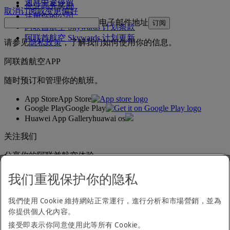
迪拜中途停留
企业商务奖励
取消订阅或变更偏好
注册你的公司
电子邮件地址
订阅
阿联酋航空 Skywards 计划条款
阿联酋航空 Skywards 计划更新
请参见
隐私政策
，了解我们如何使用你的信息。
阿联酋航空APP
随时预订和管理你的航班。
App Store
App Store
Google Play
Google Play
Huawei App Gallery
huawai os
关注我们
分享你的阿联酋航空体验。
我们重视保护你的隐私
无障碍浏览声明
我們使用 Cookie 維持網站正常運行，進行分析和市場營銷，並為
联系我们
你提供個人化內容。
隐私政策
接受即表示你同意使用此等所有 Cookie。
条款与细则