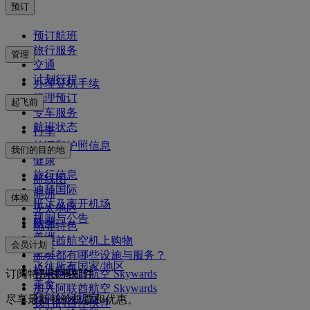
预订
预订航班
旅行服务
管理
交通
计划行程
办理登机手续
管理预订
起飞前
专车服务
航班状态
行李
签证和护照信息
我们的目的地
健康
旅行信息
航线图
迪拜国际
非洲
体验
抵达及离开机场
亚太地区
规则与公告
欧洲
舱等特色
美洲
阿联酋航空机上购物
会员计划
中东
航班都有哪些设施与服务？
飞往所有国家/地区
机上娱乐
订阅特别优惠邮件
登录阿联酋航空 Skywards
美食
加入阿联酋航空 Skywards
我们的候机室
尽享最新特价机票和优惠。
我们的合作伙伴