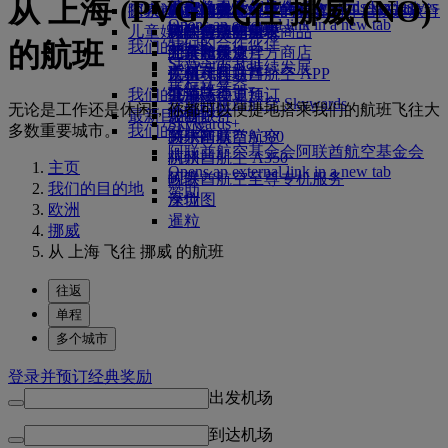
从 上海 (PVG) 飞往 挪威 (NO)
Skywards Exclusives
Skywards Exclusives
航空公司合作伙伴
工作机会
工作机会 Opens an external
阿联酋航空购物
探索迪拜
商务舱美食
儿童和婴儿餐食
搭乘阿联酋航空的航班，开启畅达旅行
阿联酋航空企业商务奖励
Opens an external link in a new tab
link in a new tab
儿童娱乐
豪华经济舱用餐
阿联酋航空免税商品
飞往迪拜的航班
特殊帮助和请求
你的机上体验
我们的合作伙伴
的航班
我们的地球
经济舱美食
阿联酋航空官方商店
儿童娱乐
北京飞往迪拜
工具和资源
Skywards Rail
运营方面可持续发展
饮料
儿童玩具
广州飞往迪拜
手机和阿联酋航空 APP
里程计算器
环保政策
我们的机队
儿童活动
上海飞往迪拜
取消或变更预订
登录阿联酋航空 Skywards
无论是工作还是休闲，你都可以便捷地搭乘我们的航班飞往大
环境报告
最新目的地
波音777
中断旅行
Skywards+
多数重要城市。
我们的社区
阿联酋航空A380
赫尔辛基
关于阿联酋航空
阿联酋航空基金会
阿联酋航空基金会
阿联酋航空 A350
杭州
主页
Opens an external link in a new tab
阿联酋航空至尊专机服务
岘港
我们的目的地
赞助
座位图
深圳
欧洲
暹粒
挪威
从 上海 飞往 挪威 的航班
往返
单程
多个城市
登录并预订经典奖励
出发机场
到达机场