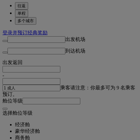
往返
单程
多个城市
登录并预订经典奖励
出发机场
到达机场
出发
返回
-
乘客
请注意：你最多可为 9 名乘客
预订。
舱位等级
选择舱位等级
经济舱
豪华经济舱
商务舱