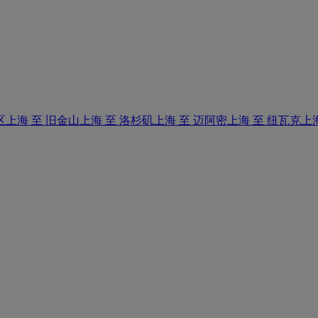
区
上海 至 旧金山
上海 至 洛杉矶
上海 至 迈阿密
上海 至 纽瓦克
上