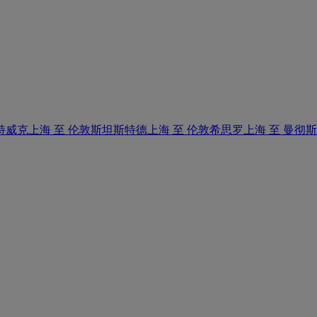
特威克
上海 至 伦敦斯坦斯特德
上海 至 伦敦希思罗
上海 至 曼彻