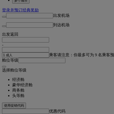
多个城市
登录并预订经典奖励
出发机场
到达机场
出发
返回
-
乘客
请注意：你最多可为 9 名乘客
舱位等级
选择舱位等级
经济舱
豪华经济舱
商务舱
头等舱
使用促销代码
优惠代码