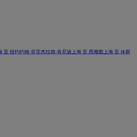
海 至 纽约约翰·菲茨杰拉德·肯尼迪
上海 至 西雅图
上海 至 休斯