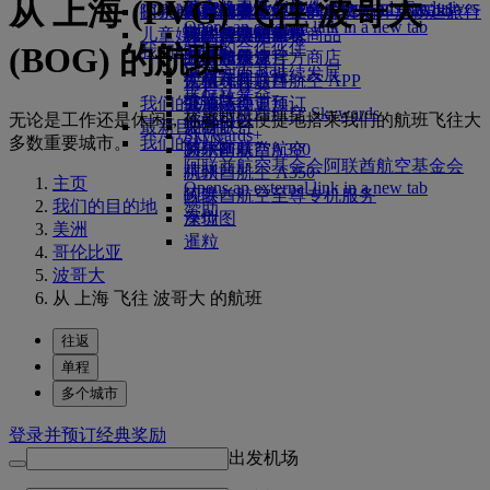
从 上海 (PVG) 飞往 波哥大
Skywards Exclusives
Skywards Exclusives
航空公司合作伙伴
工作机会
工作机会 Opens an external
阿联酋航空购物
探索迪拜
商务舱美食
儿童和婴儿餐食
搭乘阿联酋航空的航班，开启畅达旅行
阿联酋航空企业商务奖励
Opens an external link in a new tab
link in a new tab
儿童娱乐
豪华经济舱用餐
阿联酋航空免税商品
飞往迪拜的航班
特殊帮助和请求
你的机上体验
我们的合作伙伴
(BOG) 的航班
我们的地球
经济舱美食
阿联酋航空官方商店
儿童娱乐
北京飞往迪拜
工具和资源
Skywards Rail
运营方面可持续发展
饮料
儿童玩具
广州飞往迪拜
手机和阿联酋航空 APP
里程计算器
环保政策
我们的机队
儿童活动
上海飞往迪拜
取消或变更预订
登录阿联酋航空 Skywards
无论是工作还是休闲，你都可以便捷地搭乘我们的航班飞往大
环境报告
最新目的地
波音777
中断旅行
Skywards+
多数重要城市。
我们的社区
阿联酋航空A380
赫尔辛基
关于阿联酋航空
阿联酋航空基金会
阿联酋航空基金会
阿联酋航空 A350
杭州
主页
Opens an external link in a new tab
阿联酋航空至尊专机服务
岘港
我们的目的地
赞助
座位图
深圳
美洲
暹粒
哥伦比亚
波哥大
从 上海 飞往 波哥大 的航班
往返
单程
多个城市
登录并预订经典奖励
出发机场