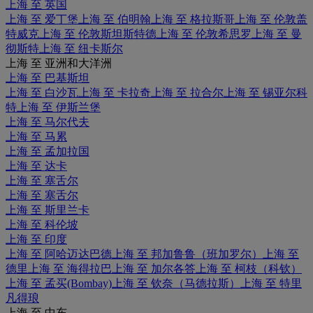
上海 至 英国
上海 至 爱丁堡
上海 至 伯明翰
上海 至 格拉斯哥
上海 至 伦敦盖
特威克
上海 至 伦敦斯坦斯特德
上海 至 伦敦希思罗
上海 至 曼
彻斯特
上海 至 纽卡斯尔
上海 至 亚洲和大洋洲
上海 至 巴基斯坦
上海 至 白沙瓦
上海 至 卡拉奇
上海 至 拉合尔
上海 至 锡亚尔科
特
上海 至 伊斯兰堡
上海 至 马尔代夫
上海 至 马累
上海 至 孟加拉国
上海 至 达卡
上海 至 塞舌尔
上海 至 塞舌尔
上海 至 斯里兰卡
上海 至 科伦坡
上海 至 印度
上海 至 阿哈迈达巴德
上海 至 邦加鲁鲁（班加罗尔）
上海 至
德里
上海 至 海得拉巴
上海 至 加尔各答
上海 至 柯枝（科钦）
上海 至 孟买(Bombay)
上海 至 钦奈（马德拉斯）
上海 至 特里
凡得琅
上海 至 中东