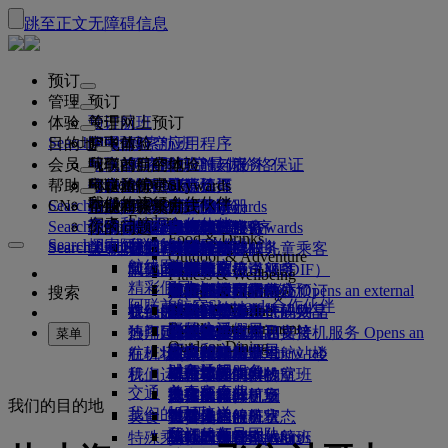
跳至正文
无障碍信息
预订
管理
预订
体验
预订航班
关于网上预订
管理
Search flight
目的地
阿联酋航空应用程序
管理预订
起飞前
空中体验
搜索航班
会员
起飞前
行李
航班都有哪些设施与服务？
阿联酋航空体验
我们的目的地
阿联酋航空最优价格保证
检索预订
航班时刻表
Explore Dubai
帮助
行李信息
签证和护照
你的旅程由此开始
家庭旅行
目的地
阿联酋航空Skywards
旅行信息
舱等特色
特惠机票
座位选择
取消预订
Explore Dubai
我们的旅行合作伙伴
Search flight
CN
查找签证要求
和家人一同出行
飞悦卓越
加入阿联酋航空 Skywards
企业商务奖励
帮助和联系方式
行李信息
阿联酋航空体验
我们的目的地
特别优惠
票价保留
更改预订
危险品手册
头等舱
Explore
空中和地面合作伙伴
探索
Search flight
飞悦卓越
关于我们
注册你的公司
帮助和联系方式
你的问题
阿联酋航空应用程序
签证和护照信息
规划你的家庭旅行
关于阿联酋航空Skywards
最佳票价搜索
选择你的座位
规则与公告
托运行李
商务舱
专车接送服务
亚太地区
Food & Drinks
Search flight
探索阿联酋航空目的地
我们的旅行合作伙伴
Search flight
Search flight
关于我们
常见问题
计划行程
健康
飞悦卓越的理由
企业商务奖励
帮助和联系方式
升级航班
随身行李
美国旅行授权
豪华经济舱
阿联酋航空服务
无成人陪伴的儿童乘客
美洲
会员级别
Outdoor & Adventure
航线图
澳洲航空
阿联酋签证
我们的故事
常见问题
预订酒店
管理专车接送服务
医疗信息表（MEDIF）
购买更多行李额度
经济舱
季节和节日
怀孕
非洲
迪拜航空
注册你的公司
更改或取消
Fitness & Wellbeing
flydubai
精彩假日
旅游项目和活动
预订无障碍旅行
餐食信息
额外托运行李额度
机上舒适用品
无接触旅程
行李额度
媒体中心
欧洲
现金+里程
登录“企业商务奖励”
签证和护照帮助
阿联酋航空办事处预订
媒体中心 Opens an external
搜索
Culture & Heritage
阿联酋航空Skywards合作伙伴
海滩目的地
link in a new tab
Beach & Marine
旅行服务
在线办理登机手续
机上娱乐
我们的候机室
阿联酋禁止携带的物品
迪拜行李服务
儿童和婴儿票价规则
中东
数字会员卡
礼遇
反馈和投诉
我们的网络和代码共享
Family entertainment
集团公司
野外生活假日
迪拜国际机场
行李延误或损坏
热门目的地
迎宾接机服务
值机选项
ice系统中的节目
头等舱贵宾室
儿童安全座椅和摇篮
我的家庭
计划运作方式
行李延误或损坏支持
我们的其他产品
迎宾接机服务 Opens an
菜单
Outdoor Dining
安全
历史和文化假日
external link in a new tab
航班状态
在机场
阿联酋航空 3 号航站楼
ice直播电视
商务舱候机室
飞往伦敦的航班
使用里程
常见问题
迪拜转机服务
特殊帮助和请求
迪拜转机服务
财务透明
城市休闲
机上
我们运营方面的变化
航站楼之间中转
机上Wi-Fi
全球各地的候机室
飞往曼彻斯特的航班
申领里程
行李和丢失财物
交通
负责任企业
美食家度假
抵达及离开机场
儿童娱乐
合作伙伴候机室
携孩子旅行
飞往巴黎的航班
购买里程
近期的旅行更新
准备旅行
我们的目的地
我们的员工
机场接送
美食
班车接送服务
付费使用候机室
携婴儿旅行
飞往米兰的航班
赚取里程
查看你的航班状态
在机场
预订租车
我们的领导团队
Skywards Skysurfers
特殊乘客出行服务
头等舱美食
马哈巴贵宾室
婴儿随身行李限额
飞往巴塞罗那的航班
阿联酋航空Skywards