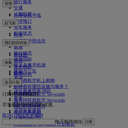
旅行服务
管理
交通
计划行程
办理登机手续
管理预订
起飞前
专车服务
航班状态
行李
签证和护照信息
我们的目的地
健康
旅行信息
航线图
迪拜国际
非洲
体验
抵达及离开机场
亚太地区
规则与公告
欧洲
舱等特色
美洲
阿联酋航空机上购物
会员计划
中东
航班都有哪些设施与服务？
飞往所有国家/地区
机上娱乐
订阅特别优惠邮件
登录阿联酋航空 Skywards
美食
加入阿联酋航空 Skywards
我们的候机室
尽享最新特价机票和优惠。
我们的合作伙伴
迪拜中途停留
企业商务奖励
取消订阅或变更偏好
注册你的公司
电子邮件地址
订阅
阿联酋航空 Skywards 计划条款