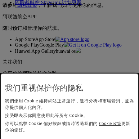
阿联酋航空 Skywards 计划更新
请参见
隐私政策
，了解我们如何使用你的信息。
阿联酋航空APP
随时预订和管理你的航班。
App Store
App Store
Google Play
Google Play
Huawei App Gallery
huawai os
关注我们
分享你的阿联酋航空体验。
我们重视保护你的隐私
无障碍浏览声明
我們使用 Cookie 維持網站正常運行，進行分析和市場營銷，並為
联系我们
你提供個人化內容。
隐私政策
条款与细则
接受即表示你同意使用此等所有 Cookie。
Cookie 政策
你可以點擊 Cookie 偏好按鈕或隨時透過我們的
Cookie 政策
更新
网络安全
你的偏好。
《现代反奴隶制法案》相关资料公开声明