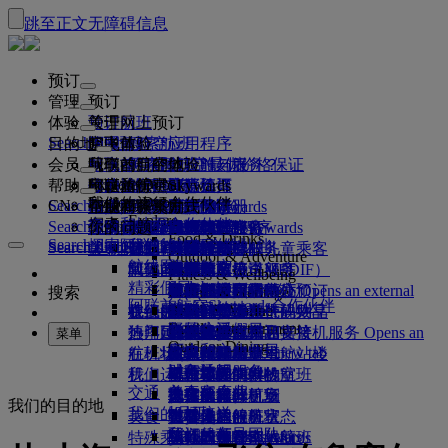
跳至正文
无障碍信息
预订
管理
预订
体验
预订航班
关于网上预订
管理
Search flight
目的地
阿联酋航空应用程序
管理预订
起飞前
空中体验
搜索航班
会员
起飞前
行李
航班都有哪些设施与服务？
阿联酋航空体验
我们的目的地
阿联酋航空最优价格保证
检索预订
航班时刻表
Explore Dubai
帮助
行李信息
签证和护照
你的旅程由此开始
家庭旅行
目的地
阿联酋航空Skywards
旅行信息
舱等特色
特惠机票
座位选择
取消预订
Explore Dubai
我们的旅行合作伙伴
Search flight
CN
查找签证要求
和家人一同出行
飞悦卓越
加入阿联酋航空 Skywards
企业商务奖励
帮助和联系方式
行李信息
阿联酋航空体验
我们的目的地
特别优惠
票价保留
更改预订
危险品手册
头等舱
Explore
空中和地面合作伙伴
探索
Search flight
飞悦卓越
关于我们
注册你的公司
帮助和联系方式
你的问题
阿联酋航空应用程序
签证和护照信息
规划你的家庭旅行
关于阿联酋航空Skywards
最佳票价搜索
选择你的座位
规则与公告
托运行李
商务舱
专车接送服务
亚太地区
Food & Drinks
Search flight
探索阿联酋航空目的地
我们的旅行合作伙伴
Search flight
Search flight
关于我们
常见问题
计划行程
健康
飞悦卓越的理由
企业商务奖励
帮助和联系方式
升级航班
随身行李
美国旅行授权
豪华经济舱
阿联酋航空服务
无成人陪伴的儿童乘客
美洲
会员级别
Outdoor & Adventure
航线图
澳洲航空
阿联酋签证
我们的故事
常见问题
预订酒店
管理专车接送服务
医疗信息表（MEDIF）
购买更多行李额度
经济舱
季节和节日
怀孕
非洲
迪拜航空
注册你的公司
更改或取消
Fitness & Wellbeing
flydubai
精彩假日
旅游项目和活动
预订无障碍旅行
餐食信息
额外托运行李额度
机上舒适用品
无接触旅程
行李额度
媒体中心
欧洲
现金+里程
登录“企业商务奖励”
签证和护照帮助
阿联酋航空办事处预订
媒体中心 Opens an external
搜索
Culture & Heritage
阿联酋航空Skywards合作伙伴
海滩目的地
link in a new tab
Beach & Marine
旅行服务
在线办理登机手续
机上娱乐
我们的候机室
阿联酋禁止携带的物品
迪拜行李服务
儿童和婴儿票价规则
中东
数字会员卡
礼遇
反馈和投诉
我们的网络和代码共享
Family entertainment
集团公司
野外生活假日
迪拜国际机场
行李延误或损坏
热门目的地
迎宾接机服务
值机选项
ice系统中的节目
头等舱贵宾室
儿童安全座椅和摇篮
我的家庭
计划运作方式
行李延误或损坏支持
我们的其他产品
迎宾接机服务 Opens an
菜单
Outdoor Dining
安全
历史和文化假日
external link in a new tab
航班状态
在机场
阿联酋航空 3 号航站楼
ice直播电视
商务舱候机室
飞往伦敦的航班
使用里程
常见问题
迪拜转机服务
特殊帮助和请求
迪拜转机服务
财务透明
城市休闲
机上
我们运营方面的变化
航站楼之间中转
机上Wi-Fi
全球各地的候机室
飞往曼彻斯特的航班
申领里程
行李和丢失财物
交通
负责任企业
美食家度假
抵达及离开机场
儿童娱乐
合作伙伴候机室
携孩子旅行
飞往巴黎的航班
购买里程
近期的旅行更新
准备旅行
我们的目的地
我们的员工
机场接送
美食
班车接送服务
付费使用候机室
携婴儿旅行
飞往米兰的航班
赚取里程
查看你的航班状态
在机场
预订租车
我们的领导团队
Skywards Skysurfers
特殊乘客出行服务
头等舱美食
马哈巴贵宾室
婴儿随身行李限额
飞往巴塞罗那的航班
阿联酋航空Skywards