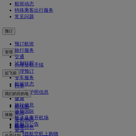
航班动态
特殊乘客出行服务
常见问题
预订
预订航班
旅行服务
管理
交通
计划行程
办理登机手续
管理预订
起飞前
专车服务
航班状态
行李
签证和护照信息
我们的目的地
健康
旅行信息
航线图
迪拜国际
非洲
体验
抵达及离开机场
亚太地区
规则与公告
欧洲
舱等特色
美洲
阿联酋航空机上购物
会员计划