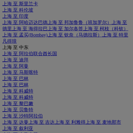
上海 至 斯里兰卡
上海 至 科伦坡
上海 至 印度
上海 至 阿哈迈达巴德
上海 至 邦加鲁鲁（班加罗尔）
上海 至
德里
上海 至 海得拉巴
上海 至 加尔各答
上海 至 柯枝（科钦）
上海 至 孟买(Bombay)
上海 至 钦奈（马德拉斯）
上海 至 特里
凡得琅
上海 至 中东
上海 至 阿拉伯联合酋长国
上海 至 迪拜
上海 至 阿曼
上海 至 马斯喀特
上海 至 巴林
上海 至 巴林
上海 至 科威特
上海 至 科威特
上海 至 黎巴嫩
上海 至 贝鲁特
上海 至 沙特阿拉伯
上海 至 达曼
上海 至 吉达
上海 至 利雅得
上海 至 麦地那市
上海 至 叙利亚