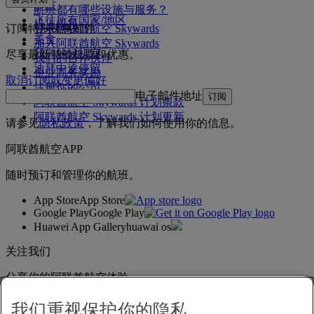
中东
航班都有哪些设施与服务？
飞往所有国家/地区
机上娱乐
订阅特别优惠邮件
登录阿联酋航空 Skywards
美食
加入阿联酋航空 Skywards
我们的候机室
尽享最新特价机票和优惠。
我们的合作伙伴
迪拜中途停留
企业商务奖励
取消订阅或变更偏好
注册你的公司
电子邮件地址
订阅
阿联酋航空 Skywards 计划条款
阿联酋航空 Skywards 计划更新
请参见
隐私政策
，了解我们如何使用你的信息。
阿联酋航空APP
随时预订和管理你的航班。
App Store
App Store
Google Play
Google Play
Huawei App Gallery
huawai os
关注我们
分享你的阿联酋航空体验。
我们重视保护你的隐私