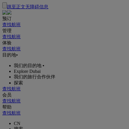
跳至正文
无障碍信息
预订
查找航班
管理
查找航班
体验
查找航班
目的地
•
我们的目的地
•
Explore Dubai
我们的旅行合作伙伴
探索
查找航班
会员
查找航班
帮助
查找航班
CN
搜索