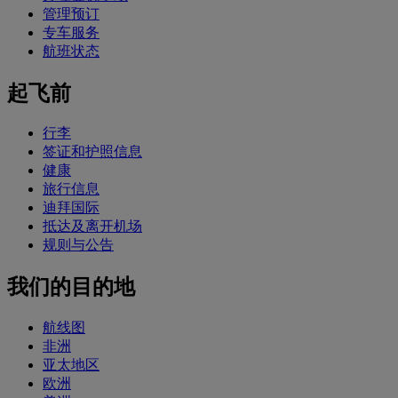
管理预订
专车服务
航班状态
起飞前
行李
签证和护照信息
健康
旅行信息
迪拜国际
抵达及离开机场
规则与公告
我们的目的地
航线图
非洲
亚太地区
欧洲