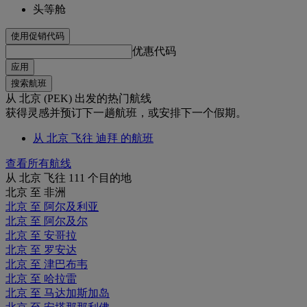
头等舱
使用促销代码
优惠代码
应用
搜索航班
从 北京 (PEK) 出发的热门航线
获得灵感并预订下一趟航班，或安排下一个假期。
从 北京 飞往 迪拜 的航班
查看所有航线
从 北京 飞往 111 个目的地
北京 至 非洲
北京 至 阿尔及利亚
北京 至 阿尔及尔
北京 至 安哥拉
北京 至 罗安达
北京 至 津巴布韦
北京 至 哈拉雷
北京 至 马达加斯加岛