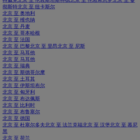
特威克
北京 至 伦敦斯坦斯特德
北京 至 伦敦希思罗
北京 至 曼
彻斯特
北京 至 纽卡斯尔
北京 至 奥地利
北京 至 维也纳
北京 至 丹麦
北京 至 哥本哈根
北京 至 法国
北京 至 巴黎
北京 至 里昂
北京 至 尼斯
北京 至 马耳他
北京 至 马耳他
北京 至 瑞典
北京 至 斯德哥尔摩
北京 至 土耳其
北京 至 伊斯坦布尔
北京 至 匈牙利
北京 至 布达佩斯
北京 至 比利时
北京 至 布鲁塞尔
北京 至 德国
北京 至 杜塞尔多夫
北京 至 法兰克福
北京 至 汉堡
北京 至 慕尼
黑
北京 至 荷兰