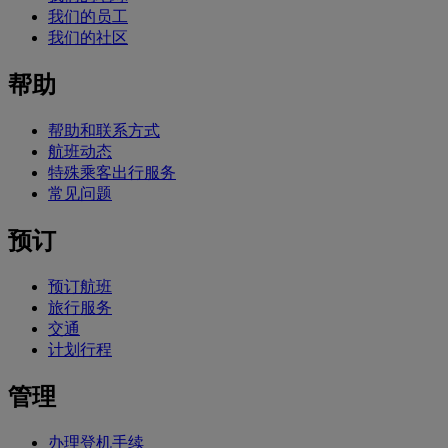
我们的员工
我们的社区
帮助
帮助和联系方式
航班动态
特殊乘客出行服务
常见问题
预订
预订航班
旅行服务
交通
计划行程
管理
办理登机手续