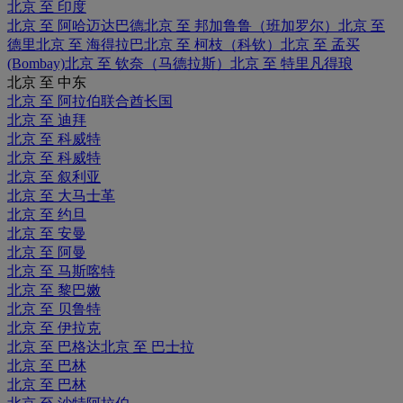
北京 至 印度
北京 至 阿哈迈达巴德
北京 至 邦加鲁鲁（班加罗尔）
北京 至
德里
北京 至 海得拉巴
北京 至 柯枝（科钦）
北京 至 孟买
(Bombay)
北京 至 钦奈（马德拉斯）
北京 至 特里凡得琅
北京 至 中东
北京 至 阿拉伯联合酋长国
北京 至 迪拜
北京 至 科威特
北京 至 科威特
北京 至 叙利亚
北京 至 大马士革
北京 至 约旦
北京 至 安曼
北京 至 阿曼
北京 至 马斯喀特
北京 至 黎巴嫩
北京 至 贝鲁特
北京 至 伊拉克
北京 至 巴格达
北京 至 巴士拉
北京 至 巴林
北京 至 巴林