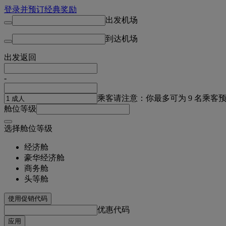
登录并预订经典奖励
出发机场
到达机场
出发
返回
-
乘客
请注意：你最多可为 9 名乘客
舱位等级
选择舱位等级
经济舱
豪华经济舱
商务舱
头等舱
使用促销代码
优惠代码
应用