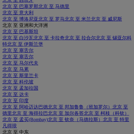
北京 至 西班牙
北京 至 巴塞罗那
北京 至 马德里
北京 至 意大利
北京 至 博洛尼亚
北京 至 罗马
北京 至 米兰
北京 至 威尼斯
北京 至 亚洲和大洋洲
北京 至 巴基斯坦
北京 至 白沙瓦
北京 至 卡拉奇
北京 至 拉合尔
北京 至 锡亚尔科
特
北京 至 伊斯兰堡
北京 至 塞舌尔
北京 至 塞舌尔
北京 至 马尔代夫
北京 至 马累
北京 至 斯里兰卡
北京 至 科伦坡
北京 至 孟加拉国
北京 至 达卡
北京 至 印度
北京 至 阿哈迈达巴德
北京 至 邦加鲁鲁（班加罗尔）
北京 至
德里
北京 至 海得拉巴
北京 至 加尔各答
北京 至 柯枝（科钦）
北京 至 孟买(Bombay)
北京 至 钦奈（马德拉斯）
北京 至 特里
凡得琅
北京 至 中东