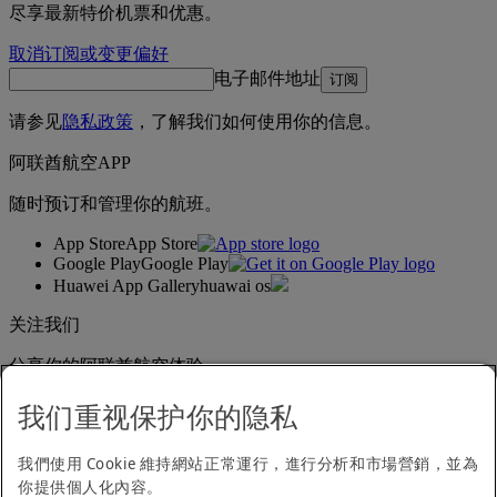
尽享最新特价机票和优惠。
取消订阅或变更偏好
电子邮件地址
订阅
请参见
隐私政策
，了解我们如何使用你的信息。
阿联酋航空APP
随时预订和管理你的航班。
App Store
App Store
Google Play
Google Play
Huawei App Gallery
huawai os
关注我们
分享你的阿联酋航空体验。
我们重视保护你的隐私
无障碍浏览声明
我們使用 Cookie 維持網站正常運行，進行分析和市場營銷，並為
联系我们
你提供個人化內容。
隐私政策