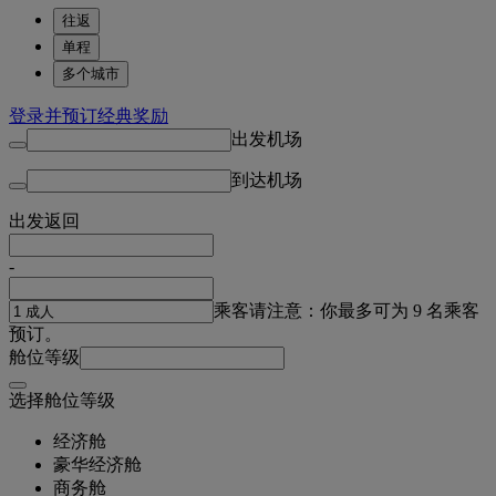
往返
单程
多个城市
登录并预订经典奖励
出发机场
到达机场
出发
返回
-
乘客
请注意：你最多可为 9 名乘客
预订。
舱位等级
选择舱位等级
经济舱
豪华经济舱
商务舱