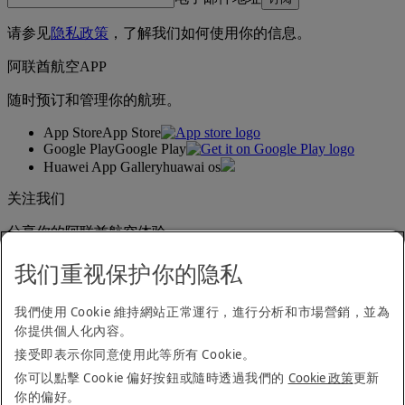
请参见
隐私政策
，了解我们如何使用你的信息。
阿联酋航空APP
随时预订和管理你的航班。
App Store
App Store
Google Play
Google Play
Huawei App Gallery
huawai os
关注我们
分享你的阿联酋航空体验。
我们重视保护你的隐私
无障碍浏览声明
我們使用 Cookie 維持網站正常運行，進行分析和市場營銷，並為
联系我们
你提供個人化內容。
隐私政策
接受即表示你同意使用此等所有 Cookie。
条款与细则
Cookie 政策
你可以點擊 Cookie 偏好按鈕或隨時透過我們的
Cookie 政策
更新
网络安全
你的偏好。