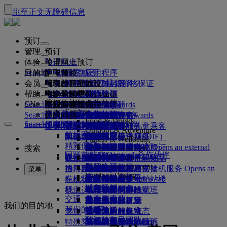
跳至正文
无障碍信息
预订
管理
预订
体验
预订航班
关于网上预订
管理
Search flight
目的地
阿联酋航空应用程序
管理预订
起飞前
空中体验
搜索航班
会员
起飞前
行李
航班都有哪些设施与服务？
阿联酋航空体验
我们的目的地
阿联酋航空最优价格保证
检索预订
航班时刻表
Explore Dubai
帮助
行李信息
签证和护照
你的旅程由此开始
家庭旅行
目的地
阿联酋航空Skywards
旅行信息
舱等特色
特惠机票
座位选择
取消预订
Explore Dubai
我们的旅行合作伙伴
Search flight
CN
查找签证要求
和家人一同出行
飞悦卓越
加入阿联酋航空 Skywards
企业商务奖励
帮助和联系方式
行李信息
阿联酋航空体验
我们的目的地
特别优惠
票价保留
更改预订
危险品手册
头等舱
Explore
空中和地面合作伙伴
探索
Search flight
飞悦卓越
关于我们
注册你的公司
帮助和联系方式
你的问题
阿联酋航空应用程序
签证和护照信息
规划你的家庭旅行
关于阿联酋航空Skywards
最佳票价搜索
选择你的座位
规则与公告
托运行李
商务舱
专车接送服务
亚太地区
Food & Drinks
Search flight
探索阿联酋航空目的地
我们的旅行合作伙伴
Search flight
Search flight
关于我们
常见问题
计划行程
健康
飞悦卓越的理由
企业商务奖励
帮助和联系方式
升级航班
随身行李
美国旅行授权
豪华经济舱
阿联酋航空服务
无成人陪伴的儿童乘客
美洲
会员级别
Outdoor & Adventure
航线图
澳洲航空
阿联酋签证
我们的故事
常见问题
预订酒店
管理专车接送服务
医疗信息表（MEDIF）
购买更多行李额度
经济舱
季节和节日
怀孕
非洲
迪拜航空
注册你的公司
更改或取消
Fitness & Wellbeing
flydubai
精彩假日
旅游项目和活动
预订无障碍旅行
餐食信息
额外托运行李额度
机上舒适用品
无接触旅程
行李额度
媒体中心
欧洲
现金+里程
登录“企业商务奖励”
签证和护照帮助
阿联酋航空办事处预订
媒体中心 Opens an external
搜索
Culture & Heritage
阿联酋航空Skywards合作伙伴
海滩目的地
link in a new tab
Beach & Marine
旅行服务
在线办理登机手续
机上娱乐
我们的候机室
阿联酋禁止携带的物品
迪拜行李服务
儿童和婴儿票价规则
中东
数字会员卡
礼遇
反馈和投诉
我们的网络和代码共享
Family entertainment
集团公司
野外生活假日
迪拜国际机场
行李延误或损坏
热门目的地
迎宾接机服务
值机选项
ice系统中的节目
头等舱贵宾室
儿童安全座椅和摇篮
我的家庭
计划运作方式
行李延误或损坏支持
我们的其他产品
迎宾接机服务 Opens an
菜单
Outdoor Dining
安全
历史和文化假日
external link in a new tab
航班状态
在机场
阿联酋航空 3 号航站楼
ice直播电视
商务舱候机室
飞往伦敦的航班
使用里程
常见问题
迪拜转机服务
特殊帮助和请求
迪拜转机服务
财务透明
城市休闲
机上
我们运营方面的变化
航站楼之间中转
机上Wi-Fi
全球各地的候机室
飞往曼彻斯特的航班
申领里程
行李和丢失财物
交通
负责任企业
美食家度假
抵达及离开机场
儿童娱乐
合作伙伴候机室
携孩子旅行
飞往巴黎的航班
购买里程
近期的旅行更新
准备旅行
我们的目的地
我们的员工
机场接送
美食
班车接送服务
付费使用候机室
携婴儿旅行
飞往米兰的航班
赚取里程
查看你的航班状态
在机场
预订租车
我们的领导团队
Skywards Skysurfers
特殊乘客出行服务
头等舱美食
马哈巴贵宾室
婴儿随身行李限额
飞往巴塞罗那的航班
阿联酋航空Skywards