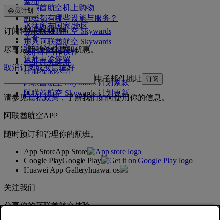
美洲
阿联酋航空机上购物
会员计划
中东
航班都有哪些设施与服务？
飞往所有国家/地区
机上娱乐
订阅特别优惠邮件
登录阿联酋航空 Skywards
美食
加入阿联酋航空 Skywards
我们的候机室
尽享最新特价机票和优惠。
我们的合作伙伴
迪拜中途停留
企业商务奖励
取消订阅或变更偏好
注册你的公司
电子邮件地址
订阅
阿联酋航空 Skywards 计划条款
阿联酋航空 Skywards 计划更新
请参见
隐私政策
，了解我们如何使用你的信息。
阿联酋航空APP
随时预订和管理你的航班。
App Store
App Store
Google Play
Google Play
Huawei App Gallery
huawai os
关注我们
分享你的阿联酋航空体验。