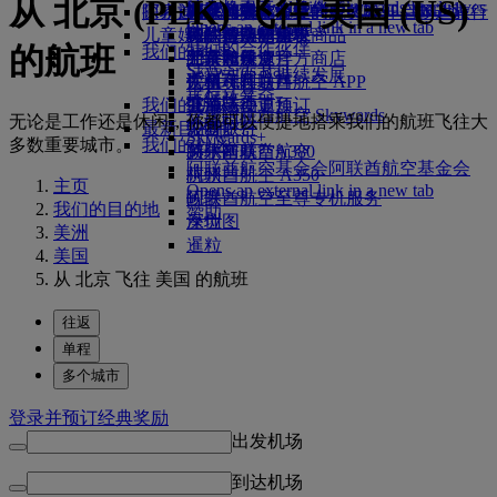
从 北京 (PEK) 飞往 美国 (US)
Skywards Exclusives
Skywards Exclusives
航空公司合作伙伴
工作机会
工作机会 Opens an external
阿联酋航空购物
探索迪拜
商务舱美食
儿童和婴儿餐食
搭乘阿联酋航空的航班，开启畅达旅行
阿联酋航空企业商务奖励
Opens an external link in a new tab
link in a new tab
儿童娱乐
豪华经济舱用餐
阿联酋航空免税商品
飞往迪拜的航班
特殊帮助和请求
你的机上体验
我们的合作伙伴
的航班
我们的地球
经济舱美食
阿联酋航空官方商店
儿童娱乐
北京飞往迪拜
工具和资源
Skywards Rail
运营方面可持续发展
饮料
儿童玩具
广州飞往迪拜
手机和阿联酋航空 APP
里程计算器
环保政策
我们的机队
儿童活动
上海飞往迪拜
取消或变更预订
登录阿联酋航空 Skywards
无论是工作还是休闲，你都可以便捷地搭乘我们的航班飞往大
环境报告
最新目的地
波音777
中断旅行
Skywards+
多数重要城市。
我们的社区
阿联酋航空A380
赫尔辛基
关于阿联酋航空
阿联酋航空基金会
阿联酋航空基金会
阿联酋航空 A350
杭州
主页
Opens an external link in a new tab
阿联酋航空至尊专机服务
岘港
我们的目的地
赞助
座位图
深圳
美洲
暹粒
美国
从 北京 飞往 美国 的航班
往返
单程
多个城市
登录并预订经典奖励
出发机场
到达机场