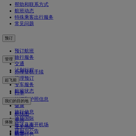
帮助和联系方式
航班动态
特殊乘客出行服务
常见问题
预订
预订航班
旅行服务
管理
交通
计划行程
办理登机手续
管理预订
起飞前
专车服务
航班状态
行李
签证和护照信息
我们的目的地
健康
旅行信息
航线图
迪拜国际
非洲
体验
抵达及离开机场
亚太地区
规则与公告
欧洲
舱等特色