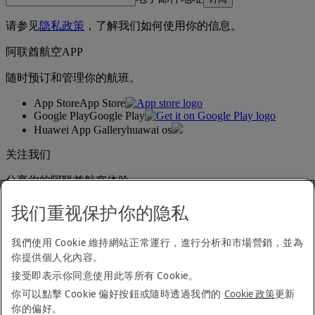
请参见
隐私政策
，了解我们如何使用你的信息。
阿联酋航空APP
随时预订和管理你的航班。
App Store
App Store
Google Play
Google Play
Huawei App Gallery
huawai os
关注我们
分享你的阿联酋航空体验。
我们重视保护你的隐私
无障碍浏览声明
我們使用 Cookie 維持網站正常運行，進行分析和市場營銷，並為
联系我们
你提供個人化內容。
隐私政策
接受即表示你同意使用此等所有 Cookie。
条款与细则
Cookie 政策
你可以點擊 Cookie 偏好按鈕或隨時透過我們的
Cookie 政策
更新
网络安全
你的偏好。