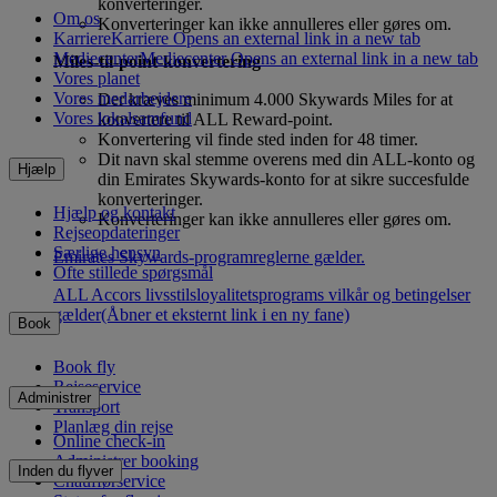
konverteringer.
Om os
Konverteringer kan ikke annulleres eller gøres om.
Karriere
Karriere Opens an external link in a new tab
Mediecenter
Mediecenter Opens an external link in a new tab
Miles-til-point-konvertering
Vores planet
Vores medarbejdere
Der kræves minimum 4.000 Skywards Miles for at
Vores lokalsamfund
konvertere til ALL Reward-point.
Konvertering vil finde sted inden for 48 timer.
Dit navn skal stemme overens med din ALL-konto og
Hjælp
din Emirates Skywards-konto for at sikre succesfulde
konverteringer.
Hjælp og kontakt
Konverteringer kan ikke annulleres eller gøres om.
Rejseopdateringer
Særlige hensyn
Emirates Skywards-programreglerne gælder.
Ofte stillede spørgsmål
ALL Accors livsstilsloyalitetsprograms vilkår og betingelser
gælder
(Åbner et eksternt link i en ny fane)
Book
Book fly
Rejseservice
Administrer
Transport
Planlæg din rejse
Online check-in
Administrer booking
Inden du flyver
Chaufførservice