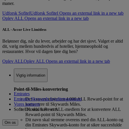
maner.
Udforsk Sofitel
Udforsk Sofitel Opens an external link in a new tab
Oplev ALL Opens an external link in a new tab
ALL - Accor Live Limitless
Belønner dig, når du lever, arbejder og har det sjovt. Valget er altid
dit, vælg mellem hundredvis af hoteller, hjemmeophold og
restauranter. Hvor vil dagen føre dig hen?
Oplev ALL
Oplev ALL Opens an external link in a new tab
Vigtig information
Point-til-Miles-konvertering
Emirates
Emirates Skywards loyalitetsprogram
Der kræves minimum 4.000 ALL Reward-point for at
Vores partnere
konvertere til Skywards Miles.
Sofitel Hotels & Resorts
Du skal være et ALL-medlem for at konvertere ALL
Reward-point til Skywards Miles.
Dit navn skal stemme overens med din ALL-konto og
Om os
din Emirates Skywards-konto for at sikre succesfulde