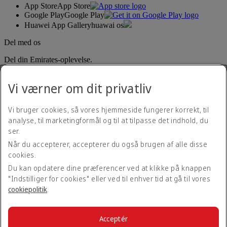
App Store
App Store
Google Play
Google Play
Huawei App Gallery
huawai os
Del med os
Del din Emirates-oplevelse.
Vi værner om dit privatliv
Vi bruger cookies, så vores hjemmeside fungerer korrekt, til
analyse, til marketingformål og til at tilpasse det indhold, du
ser.
Når du accepterer, accepterer du også brugen af alle disse
Tilgængelighedserklæring
cookies.
Kontakt os
Privatlivspolitik
Du kan opdatere dine præferencer ved at klikke på knappen
Vilkår og betingelser
"Indstilliger for cookies" eller ved til enhver tid at gå til vores
Cookiepolitik
cookiepolitik
.
Cybersikkerhed
Gennemskuelighedserklæring vedrørende loven om moderne
slaveri
Acceptér
Sitemap