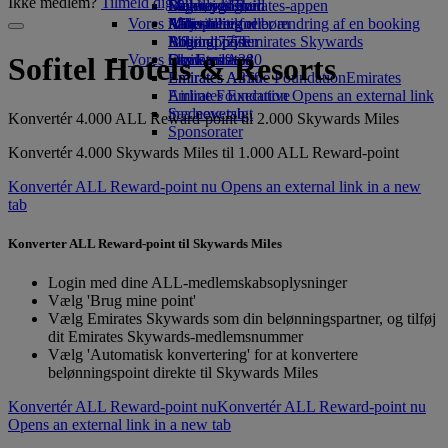
Ikke medlem?
Tilmeld dig nu
Drikkevarer
Legetøj til børn
Bæredygtighed
Skywards Rail
Mobil og Emirates-appen
Vores flåde
Aktiviteter for børn
Miljøpolitik
Miles-beregner
Afbestilling eller ændring af en booking
Boeing 777
Miljørapporter
Log ind på Emirates Skywards
Afbrudt rejse
Vores lokalsamfund
Emirates A380
Skywards+
Om Emirates
Sofitel Hotels & Resorts
Emirates A350
Emirates Airline Foundation
Emirates
Emirates Executive
Airline Foundation Opens an external link
Sædeoversigt
in a new tab
Konvertér 4.000 ALL Reward-point til 2.000 Skywards Miles
Sponsorater
Konvertér 4.000 Skywards Miles til 1.000 ALL Reward-point
Konvertér ALL Reward-point nu Opens an external link in a new
tab
Konverter ALL Reward-point til Skywards Miles
Login med dine ALL-medlemskabsoplysninger
Vælg 'Brug mine point'
Vælg Emirates Skywards som din belønningspartner, og tilføj
dit Emirates Skywards-medlemsnummer
Vælg 'Automatisk konvertering' for at konvertere
belønningspoint direkte til Skywards Miles
Konvertér ALL Reward-point nu
Konvertér ALL Reward-point nu
Opens an external link in a new tab