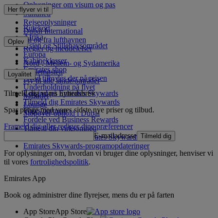
Oplysninger om visum og pas
Her flyver vi til
Sundhed
Rejseoplysninger
Rutekort
Dubai International
Afrika
Til og fra lufthavnen
Oplev
Asien og Stillehavsområdet
Regler og meddelelser
Europa
Kabineklasser
Nord-, Mellem- og Sydamerika
Emirates shop
Mellemøsten
Loyalitet
Hvad tilbydes der på rejsen
Fly til alle lande/områder
Underholdning på flyet
Tilmeld dig vores nyhedsbrev
Log ind på Emirates Skywards
Måltider
Tilmeld dig Emirates Skywards
Lounge
Spar penge med vores sidste nye priser og tilbud.
Vores partnere
Stopover-ophold i Dubai
Fordele ved Business Rewards
Frameld dig eller rediger dine præferencer
Tilmeld din virksomhed
E-mailadresse
Tilmeld dig
Programregler for Emirates Skywards
Emirates Skywards-programopdateringer
For oplysninger om, hvordan vi bruger dine oplysninger, henviser vi
til vores
fortrolighedspolitik
.
Emirates App
Book og administrer dine flyrejser, mens du er på farten
App Store
App Store