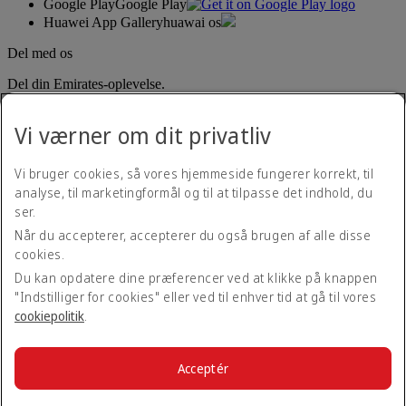
Google Play
Google Play
Huawei App Gallery
huawai os
Del med os
Del din Emirates-oplevelse.
Vi værner om dit privatliv
Vi bruger cookies, så vores hjemmeside fungerer korrekt, til
analyse, til marketingformål og til at tilpasse det indhold, du
ser.
Når du accepterer, accepterer du også brugen af alle disse
Tilgængelighedserklæring
cookies.
Kontakt os
Privatlivspolitik
Du kan opdatere dine præferencer ved at klikke på knappen
Vilkår og betingelser
"Indstilliger for cookies" eller ved til enhver tid at gå til vores
Cookiepolitik
cookiepolitik
.
Cybersikkerhed
Gennemskuelighedserklæring vedrørende loven om moderne
slaveri
Acceptér
Sitemap
© 2026 The Emirates Group. Alle rettigheder forbeholdt.