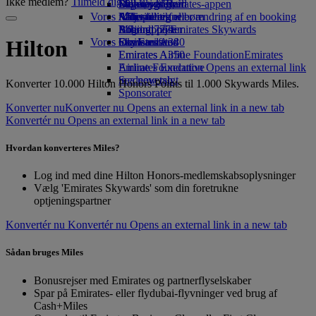
Ikke medlem?
Tilmeld dig nu
Drikkevarer
Legetøj til børn
Bæredygtighed
Skywards Rail
Mobil og Emirates-appen
Vores flåde
Aktiviteter for børn
Miljøpolitik
Miles-beregner
Afbestilling eller ændring af en booking
Boeing 777
Miljørapporter
Log ind på Emirates Skywards
Afbrudt rejse
Vores lokalsamfund
Emirates A380
Skywards+
Om Emirates
Hilton
Emirates A350
Emirates Airline Foundation
Emirates
Emirates Executive
Airline Foundation Opens an external link
Sædeoversigt
in a new tab
Konverter 10.000 Hilton Honors Points til 1.000 Skywards Miles.
Sponsorater
Konverter nu
Konverter nu Opens an external link in a new tab
Konvertér nu Opens an external link in a new tab
Hvordan konverteres Miles?
Log ind med dine Hilton Honors-medlemskabsoplysninger
Vælg 'Emirates Skywards' som din foretrukne
optjeningspartner
Konvertér nu
Konvertér nu Opens an external link in a new tab
Sådan bruges Miles
Bonusrejser med Emirates og partnerflyselskaber
Spar på Emirates- eller flydubai-flyvninger ved brug af
Cash+Miles