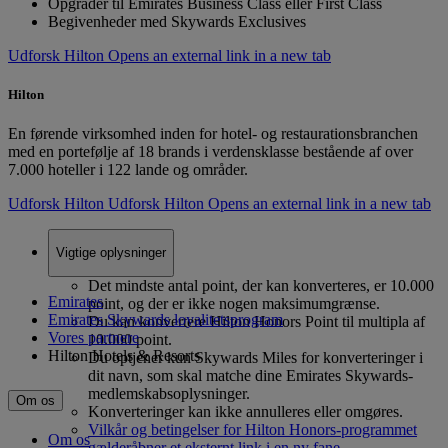
Opgrader til Emirates Business Class eller First Class
Begivenheder med Skywards Exclusives
Udforsk Hilton Opens an external link in a new tab
Hilton
En førende virksomhed inden for hotel- og restaurationsbranchen
med en portefølje af 18 brands i verdensklasse bestående af over
7.000 hoteller i 122 lande og områder.
Udforsk Hilton
Udforsk Hilton Opens an external link in a new tab
Vigtige oplysninger
Det mindste antal point, der kan konverteres, er 10.000
Emirates
point, og der er ikke nogen maksimumgrænse.
Emirates Skywards loyalitetsprogram
Du kan konvertere Hilton Honors Point til multipla af
Vores partnere
10.000 point.
Hilton Hotels & Resorts
Du optjener kun Skywards Miles for konverteringer i
dit navn, som skal matche dine Emirates Skywards-
medlemskabsoplysninger.
Om os
Konverteringer kan ikke annulleres eller omgøres.
Vilkår og betingelser for Hilton Honors-programmet
Om os
gælder
åbner et eksternt link i en ny fane