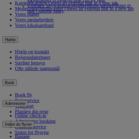
Karriere
Karriere Opens an external link in a new tab
Emirates Skywards-programreglerne gælder
(åbner et
Mediecenter
Mediecenter Opens an external link in a new tab
link i samme fane)
.
Vores planet
Vores medarbejdere
Vores lokalsamfund
Hjælp
Hjælp og kontakt
Rejseopdateringer
Særlige hensyn
Ofte stillede spørgsmål
Book
Book fly
Rejseservice
Administrer
Transport
Planlæg din rejse
Online check-in
Administrer booking
Inden du flyver
Chaufførservice
Status for flyrejse
Bagage