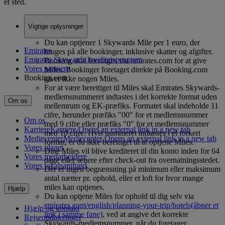
ét sted.
Vigtige oplysninger
Du kan optjener 1 Skywards Mile per 1 euro, der
Emirates
bruges på alle bookinger, inklusive skatter og afgifter.
Emirates Skywards loyalitetsprogram
Booking skal foretages via emirates.com for at give
Vores partnere
Miles. Bookinger foretaget direkte på Booking.com
Booking.com
giver ikke nogen Miles.
For at være berettiget til Miles skal Emirates Skywards-
medlemsnummeret indtastes i det korrekte format uden
Om os
mellemrum og EK-præfiks. Formatet skal indeholde 11
cifre, herunder præfiks "00" for et medlemsnummer
Om os
med 9 cifre eller præfiks "0" for et medlemsnummer
Karriere
Karriere Opens an external link in a new tab
med 10 cifre. Hvis nummeret indtastes i et forkert
Mediecenter
Mediecenter Opens an external link in a new tab
format, er du ikke berettiget til at optjene Miles.
Vores planet
Dine Miles vil blive krediteret til din konto inden for 64
Vores medarbejdere
dage eller senere efter check-out fra overnatningsstedet.
Vores lokalsamfund
Der er ingen begrænsning på minimum eller maksimum
antal nætter pr. ophold, eller et loft for hvor mange
miles kan optjenes.
Hjælp
Du kan optjene Miles for ophold til dig selv via
emirates.com/english/planning-your-trip/hotels
(åbner et
Hjælp og kontakt
link i samme fane)
, ved at angive det korrekte
Rejseopdateringer
Skywards-medlemsnummer, når du foretager