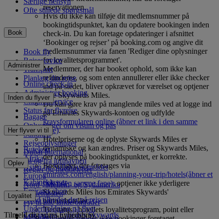
Særlige hensyn
reservationen.
Ofte stillede spørgsmål
Hvis du ikke kan tilføje dit medlemsnummer på
bookingtidspunktet, kan du opdatere bookingen inden
Book
check-in. Du kan foretage opdateringer i afsnittet
‘Bookinger og rejser’ på booking.com og angive dit
medlemsnummer via fanen 'Rediger dine oplysninger
Book fly
for loyalitetsprogrammet'.
Rejseservice
Administrer
Medlemmer, der har booket ophold, som ikke kan
Transport
refunderes, og som enten annullerer eller ikke checker
Planlæg din rejse
Online check-in
ind på stedet, bliver opkrævet for værelset og optjener
Administrer booking
ikke Skywards Miles.
Inden du flyver
Chaufførservice
Du kan gøre krav på manglende miles ved at logge ind
Status for flyrejse
på Emirates Skywards-kontoen og udfylde
Bagage
kravsformularen online
(åbner et link i den samme
Oplysninger om visum og pas
fane)
.
Her flyver vi til
Sundhed
Hotelpriserne og de oplyste Skywards Miles er
Rejseoplysninger
dynamiske og kan ændres. Priser og Skywards Miles,
Rutekort
Dubai International
der oplyses på bookingtidspunktet, er korrekte.
Afrika
Til og fra lufthavnen
Oplev
Bookinger, der foretages via
Asien og Stillehavsområdet
Regler og meddelelser
emirates.com/english/planning-your-trip/hotels
(åbner et
Europa
Kabineklasser
link i den samme fane)
, optjener ikke yderligere
Nord-, Mellem- og Sydamerika
Emirates shop
Skywards Miles hos Emirates Skywards'
Mellemøsten
Loyalitet
Hvad tilbydes der på rejsen
partnerhoteller.
Fly til alle lande/områder
Underholdning på flyet
Tierstatus i hotellets loyalitetsprogram, point eller
Tilmeld dig vores nyhedsbrev
Log ind på Emirates Skywards
Måltider
privilegier gælder ikke bookinger foretaget