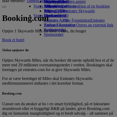
Ikke medlem?
Tilmeld dig nu
Drikkevarer
Legetøj til børn
Bæredygtighed
Skywards Rail
Mobil og Emirates-appen
Vores flåde
Aktiviteter for børn
Miljøpolitik
Miles-beregner
Afbestilling eller ændring af en booking
Boeing 777
Miljørapporter
Log ind på Emirates Skywards
Afbrudt rejse
Vores lokalsamfund
Emirates A380
Skywards+
Om Emirates
Booking.com
Emirates A350
Emirates Airline Foundation
Emirates
Emirates Executive
Airline Foundation Opens an external link
Sædeoversigt
in a new tab
Optjen 1 Skywards Mile for hver 1 euro, du bruger
Sponsorater
Book et hotel
Sådan optjener du
Optjen Skywards Miles, når du booker dit næste ophold hos et af de
mere end 29 millioner overnatningssteder i verden. Bookingen skal
foretages på emirates.com for at give Skywards Miles.
For at være berettiget til Miles skal Emirates Skywards-
medlemsnummeret indtastes i det korrekte format.
Booking.com
Uanset om du ønsker at bo i en smart bylejlighed, på et luksuriøst
strandresort eller et hyggeligt B&B på landet, giver Booking.com
dig en fantastisk mangfoldighed og et bredt udvalg – alt sammen på