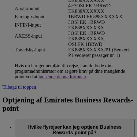
EK888XXXXXX
@:3OSI EK 1BRWD
Apollo-input
EK888XXXXXX
Farelogix-input
1BRWD EK888XXXXXX
3OSI EK 1BRWD
INFINI-input
EK888XXXXXX
3OSI EK 1BRWD
AXESS-input
EK888XXXXXX
OSI EK 1BRWD
Travelsky-input
EK888XXXXXX/P1 (Bemærk
P1 vedrører passager nr. 1)
Hvis du har gennemført din rejse, kan du bede din
programadministrator om at gøre krav på dine manglende
point ved at
indsende denne formular
.
Tilbage til toppen
Optjening af Emirates Business Rewards-
point
Hvilke flyrejser kan jeg optjene Business
Rewards-point på?