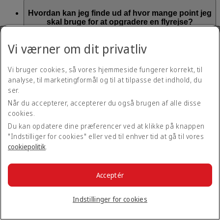
Hvordan kan jeg finde ud af hvor mange point jeg
skal bruge for at opgradere en flyrejse?
Vi værner om dit privatliv
Antallet af point som du skal bruge på en Dynamic Reward-
opgradering, afhænger af sædetilgængelighed og
prisforskellen mellem de to klasser. Antallet af point som du
Vi bruger cookies, så vores hjemmeside fungerer korrekt, til
skal bruge for at opgradere en bestemt rejse vil blive vist på
analyse, til marketingformål og til at tilpasse det indhold, du
bookingsiden, når du er logget ind på din Emirates Business
ser.
Rewards-konto.
Når du accepterer, accepterer du også brugen af alle disse
cookies.
Skal jeg betale ekstra for at opgradere en
Du kan opdatere dine præferencer ved at klikke på knappen
booking med Business Rewards-point?
"Indstilliger for cookies" eller ved til enhver tid at gå til vores
cookiepolitik
.
Der kan være ekstra afgifter eller gebyrer for opgradering til
en højere klasse ved rejser til bestemte destinationer. Hvis der
er nogen yderligere beløb der skal betales, vil vi informere dig
Acceptér
når du opgraderer din booking, og du kan betale de ekstra
afgifter eller gebyrer online med kreditkort under
opgraderingsprocessen.
Indstillinger for cookies