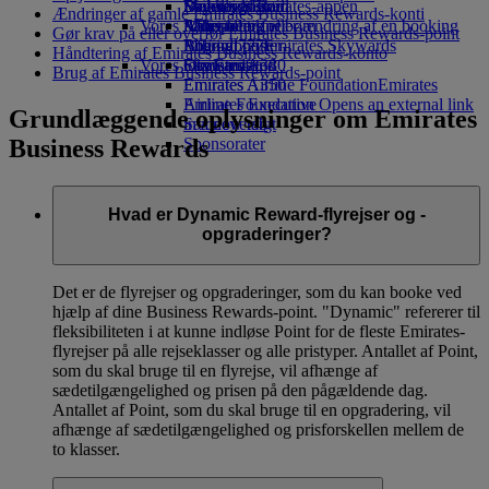
Drikkevarer
Legetøj til børn
Bæredygtighed
Skywards Rail
Mobil og Emirates-appen
Ændringer af gamle Emirates Business Rewards-konti
Vores flåde
Aktiviteter for børn
Miljøpolitik
Miles-beregner
Afbestilling eller ændring af en booking
Gør krav på eller overfør Emirates Business Rewards-point
Boeing 777
Miljørapporter
Log ind på Emirates Skywards
Afbrudt rejse
Håndtering af Emirates Business Rewards-konto
Vores lokalsamfund
Emirates A380
Skywards+
Om Emirates
Brug af Emirates Business Rewards-point
Emirates A350
Emirates Airline Foundation
Emirates
Emirates Executive
Airline Foundation Opens an external link
Grundlæggende oplysninger om Emirates
Sædeoversigt
in a new tab
Business Rewards
Sponsorater
Hvad er Dynamic Reward-flyrejser og -
opgraderinger?
Det er de flyrejser og opgraderinger, som du kan booke ved
hjælp af dine Business Rewards-point. "Dynamic" refererer til
fleksibiliteten i at kunne indløse Point for de fleste Emirates-
flyrejser på alle rejseklasser og alle pristyper. Antallet af Point,
som du skal bruge til en flyrejse, vil afhænge af
sædetilgængelighed og prisen på den pågældende dag.
Antallet af Point, som du skal bruge til en opgradering, vil
afhænge af sædetilgængelighed og prisforskellen mellem de
to klasser.