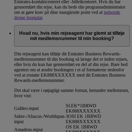
Emirates-kontaktcenteret eller -billetkontoret. Hvis du har
gennemført din rejse, kan du bede din programadministrator
om at gøre krav på dine manglende point ved at
indsende
denne formular
.
Hvad nu, hvis min rejseagent har glemt at tilføje
mit medlemsnummer til min booking?
Din rejseagent kan tilføje dit Emirates Business Rewards-
medlemsnummer til din booking så længe det er inden rejsen,
eller hvis du kun har gennemført en del af din rejse. Bare bed
agenten om at ændre bookingen i et af formaterne nedenfor
ved at erstatte EK888XXXXXX med dit Emirates Business
Rewards-medlemsnummer.
Det skal være i nøjagtigt samme format, herunder mellemrum,
hvor vist:
SI.EK*1BRWD
Galileo-input
EK888XXXXXX
Sabre-/Abacus-/Worldspan-
3OSI EK 1BRWD
input
EK888XXXXXX
OS EK 1BRWD
Amadeus-input