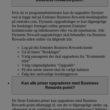
Hvis du er programadministrator kan du opgradere flyrejser
ved at logge ind på Emirates Business Rewards-bookingsiden
på emirates.com. Dynamic-opgraderinger er kun tilgængelige
for bookinger foretaget online gennem Emirates'
kontaktcentre og billetkontorer eller via dit rejsebureau. Alle
Dynamic Reward-opgraderinger skal behandles via Business
Rewards-siden online via følgende trin.
Log på din Emirates Business Rewards-konto
Gå til fanen "Bookinger"
Vælg passageren der skal opgraderes fra "Kommende
rejse"
Vælg valgmuligheden "Opgradér"
På den næste skærm skal du vælge kabinen
Følg den sædvanlige bookingproces
Kan alle priser opgraderes med Business
Rewards-point?
De fleste Emirates-priser kan opgraderes med Business
Rewards-point afhængigt af, om der er tilgængelige sæder, og
afhængigt af de gældende opgraderingsrestriktioner.*
Billetter,