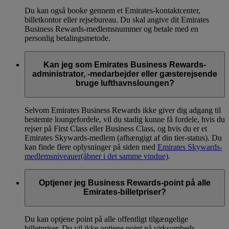
Du kan også booke gennem et Emirates-kontaktcenter,
billetkontor eller rejsebureau. Du skal angive dit Emirates
Business Rewards-medlemsnummer og betale med en
personlig betalingsmetode.
Kan jeg som Emirates Business Rewards-
administrator, -medarbejder eller gæsterejsende
bruge lufthavnsloungen?
Selvom Emirates Business Rewards ikke giver dig adgang til
bestemte loungefordele, vil du stadig kunne få fordele, hvis du
rejser på First Class eller Business Class, og hvis du er et
Emirates Skywards-medlem (afhængigt af din tier-status). Du
kan finde flere oplysninger på siden med
Emirates Skywards-
medlemsniveauer
(åbner i det samme vindue)
.
Optjener jeg Business Rewards-point på alle
Emirates-billetpriser?
Du kan optjene point på alle offentligt tilgængelige
billetpriser. Du vil ikke optjene point på virksomheds-,