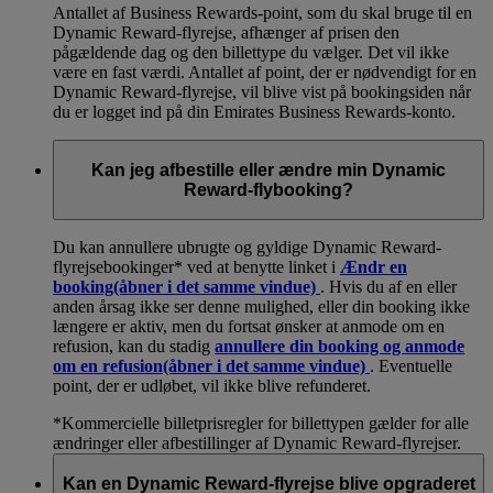
Antallet af Business Rewards-point, som du skal bruge til en
Dynamic Reward-flyrejse, afhænger af prisen den
pågældende dag og den billettype du vælger. Det vil ikke
være en fast værdi. Antallet af point, der er nødvendigt for en
Dynamic Reward-flyrejse, vil blive vist på bookingsiden når
du er logget ind på din Emirates Business Rewards-konto.
Kan jeg afbestille eller ændre min Dynamic
Reward-flybooking?
Du kan annullere ubrugte og gyldige Dynamic Reward-
flyrejsebookinger* ved at benytte linket i
Ændr en
booking
(åbner i det samme vindue)
. Hvis du af en eller
anden årsag ikke ser denne mulighed, eller din booking ikke
længere er aktiv, men du fortsat ønsker at anmode om en
refusion, kan du stadig
annullere din booking og anmode
om en refusion
(åbner i det samme vindue)
. Eventuelle
point, der er udløbet, vil ikke blive refunderet.
*Kommercielle billetprisregler for billettypen gælder for alle
ændringer eller afbestillinger af Dynamic Reward-flyrejser.
Kan en Dynamic Reward-flyrejse blive opgraderet