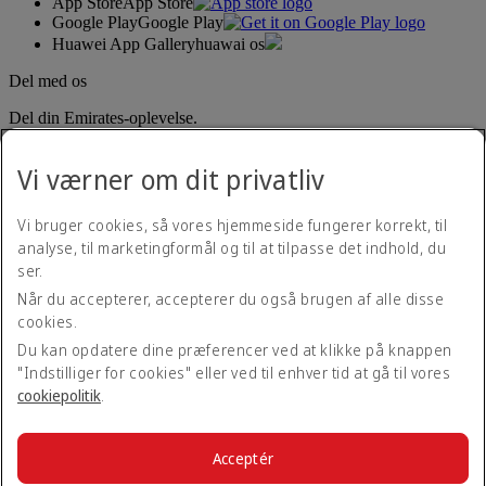
App Store
App Store
Google Play
Google Play
Huawei App Gallery
huawai os
Del med os
Del din Emirates-oplevelse.
Vi værner om dit privatliv
Vi bruger cookies, så vores hjemmeside fungerer korrekt, til
analyse, til marketingformål og til at tilpasse det indhold, du
ser.
Når du accepterer, accepterer du også brugen af alle disse
Tilgængelighedserklæring
cookies.
Kontakt os
Privatlivspolitik
Du kan opdatere dine præferencer ved at klikke på knappen
Vilkår og betingelser
"Indstilliger for cookies" eller ved til enhver tid at gå til vores
Cookiepolitik
cookiepolitik
.
Cybersikkerhed
Gennemskuelighedserklæring vedrørende loven om moderne
slaveri
Acceptér
Sitemap