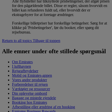
Alle flybilletter har tilknyttede prisbetingelser, der afgør prisen
for den pågældende billet. Disse er regler, såsom hvorvidt en
billet kan refunderes fuldt ud, eller hvorvidt der er
ekstragebyrer for at foretage ændringer.
Forskellige billetpriser har forskellige betingelser. Sørg for at
klikke på 'Prisbetingelser', før du booker, eller spørg dit
rejsebureau.
Return to all topics
Tilbage til toppen
Alle emner under ofte stillede spørgsmål
Om Emirates
I lufthavnen
Rejseafbrydelser
Mobil og Emirates-appen
Vores andre produkter
Forberedelser til rejsen
Værktøjer og ressourcer
Din oplevelse ombord
Bagage og mistede ejendele
Booking hos Emirates
Afbestilling eller ændring af en booking
Emirates Business Rewards