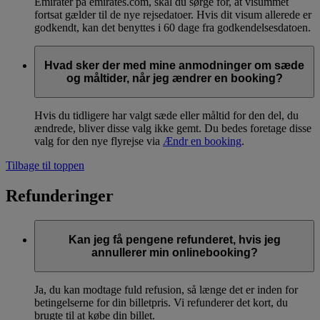
Emirater på emirates.com, skal du sørge for, at visummet
fortsat gælder til de nye rejsedatoer. Hvis dit visum allerede er
godkendt, kan det benyttes i 60 dage fra godkendelsesdatoen.
Hvad sker der med mine anmodninger om sæde
og måltider, når jeg ændrer en booking?
Hvis du tidligere har valgt sæde eller måltid for den del, du
ændrede, bliver disse valg ikke gemt. Du bedes foretage disse
valg for den nye flyrejse via
Ændr en booking
.
Tilbage til toppen
Refunderinger
Kan jeg få pengene refunderet, hvis jeg
annullerer min onlinebooking?
Ja, du kan modtage fuld refusion, så længe det er inden for
betingelserne for din billetpris. Vi refunderer det kort, du
brugte til at købe din billet.