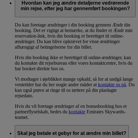
Hvordan kan jeg ændre detaljerne vedrørende
min rejse, efter jeg har gennemført bookingen?
Du kan foretage ændringer i din booking gennem Ændr din
booking. Det er vigtigt at bemærke, at du finder et Ændr min
reservation-link, hvis din booking er berettiget til online-
ændringer. Du kan blive opkrævet for visse ændringer
afhængigt af betingelserne for din billet.
Hvis din booking ikke er berettiget til online-ændringer, kan
du kontakte dit rejsebureau eller vores kontaktcentre, hvis du
har booket direkte hos os.
Vi modtager i øjeblikket mange opkald, så for at undgå lange
ventetider har du her nogle andre måder at
kontakte os på
. Du
kan også prøve at ringe til os tættere på din planlagte
rejsedato.
Hvis du vil foretage ændringer af en bonusbooking hos et
partnerflyselskab, bedes du
kontakte
Emirates Skywards-
teamet.
Skal jeg betale et gebyr for at ændre min billet?