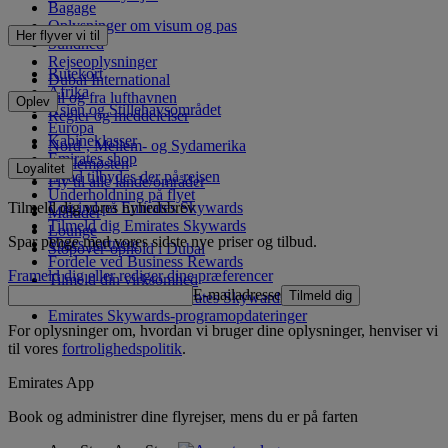
Bagage
Oplysninger om visum og pas
Her flyver vi til
Sundhed
Rejseoplysninger
Rutekort
Dubai International
Afrika
Til og fra lufthavnen
Oplev
Asien og Stillehavsområdet
Regler og meddelelser
Europa
Kabineklasser
Nord-, Mellem- og Sydamerika
Emirates shop
Mellemøsten
Loyalitet
Hvad tilbydes der på rejsen
Fly til alle lande/områder
Underholdning på flyet
Tilmeld dig vores nyhedsbrev
Log ind på Emirates Skywards
Måltider
Tilmeld dig Emirates Skywards
Lounge
Spar penge med vores sidste nye priser og tilbud.
Vores partnere
Stopover-ophold i Dubai
Fordele ved Business Rewards
Frameld dig eller rediger dine præferencer
Tilmeld din virksomhed
E-mailadresse
Tilmeld dig
Programregler for Emirates Skywards
Emirates Skywards-programopdateringer
For oplysninger om, hvordan vi bruger dine oplysninger, henviser vi
til vores
fortrolighedspolitik
.
Emirates App
Book og administrer dine flyrejser, mens du er på farten