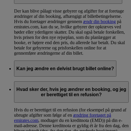
Der kan blive pålagt visse gebyrer og afgifter for at foretage
ændringer af din booking, afhængigt af billetbetingelserne.
Hvis du foretager ændringer gennem
ændr din booking
på
emirates.com, kan du se, hvilke gebyrer der opkræves ved
bøder eller yderligere skatter. Du skal også betale forskellen,
hvis prisen for den nye rejseplan, som du planlægger at
booke, er højere end den pris, du allerede har betalt. Du skal
betale for gebyrerne og prisforskellen online for at
gennemføre ændringerne af din billet.
Kan jeg ændre en delvist brugt billet online?
Ja. Afhængigt af billetbetingelserne kan du foretage ændringer
online via
ændr din booking
, selvom du allerede har afsluttet
Hvad sker der, hvis jeg ændrer en booking, og jeg
dele af din flyrejse.
er berettiget til en refusion?
Hvis du er berettiget til en refusion (for eksempel på grund af
ubrugte afgifter som følge af en
ændring foretaget på
emirates.com
, modtager du en kreditnota (EMD)) på din e-
mail-adresse. Denne kreditnota er gyldig ét år fra den dag, den
bliver udstedt (dvs. fra den dag, du ændrede bookingen).