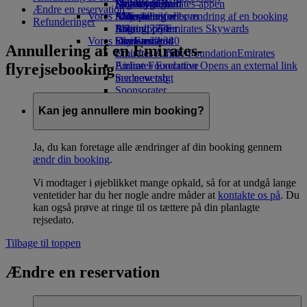
Drikkevarer
Legetøj til børn
Bæredygtighed
Skywards Rail
Mobil og Emirates-appen
Ændre en reservation
Vores flåde
Aktiviteter for børn
Miljøpolitik
Miles-beregner
Afbestilling eller ændring af en booking
Refunderinger
Boeing 777
Miljørapporter
Log ind på Emirates Skywards
Afbrudt rejse
Vores lokalsamfund
Emirates A380
Skywards+
Om Emirates
Annullering af en Emirates-
Emirates A350
Emirates Airline Foundation
Emirates
Emirates Executive
Airline Foundation Opens an external link
flyrejsebooking
Sædeoversigt
in a new tab
Sponsorater
Kan jeg annullere min booking?
Ja, du kan foretage alle ændringer af din booking gennem
ændr din booking
.
Vi modtager i øjeblikket mange opkald, så for at undgå lange
ventetider har du her nogle andre måder at
kontakte os på
. Du
kan også prøve at ringe til os tættere på din planlagte
rejsedato.
Tilbage til toppen
Ændre en reservation