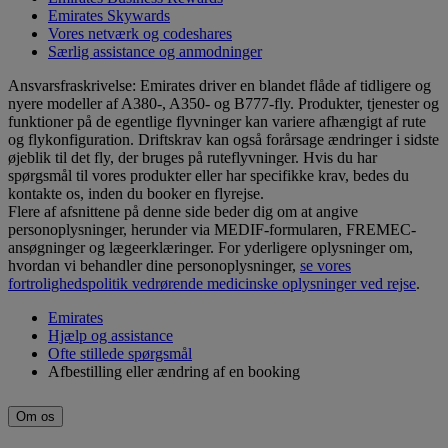
Emirates Skywards
Vores netværk og codeshares
Særlig assistance og anmodninger
Ansvarsfraskrivelse: Emirates driver en blandet flåde af tidligere og
nyere modeller af A380-, A350- og B777-fly. Produkter, tjenester og
funktioner på de egentlige flyvninger kan variere afhængigt af rute
og flykonfiguration. Driftskrav kan også forårsage ændringer i sidste
øjeblik til det fly, der bruges på ruteflyvninger. Hvis du har
spørgsmål til vores produkter eller har specifikke krav, bedes du
kontakte os, inden du booker en flyrejse.
Flere af afsnittene på denne side beder dig om at angive
personoplysninger, herunder via MEDIF-formularen, FREMEC-
ansøgninger og lægeerklæringer. For yderligere oplysninger om,
hvordan vi behandler dine personoplysninger,
se vores
fortrolighedspolitik vedrørende medicinske oplysninger ved rejse
.
Emirates
Hjælp og assistance
Ofte stillede spørgsmål
Afbestilling eller ændring af en booking
Om os