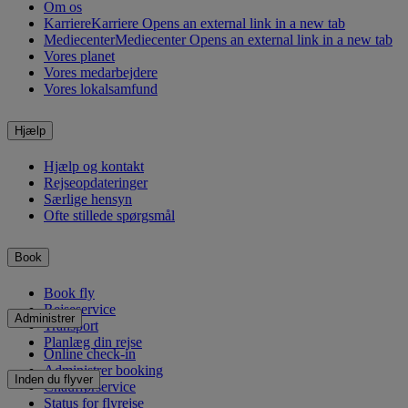
Om os
Karriere
Karriere Opens an external link in a new tab
Mediecenter
Mediecenter Opens an external link in a new tab
Vores planet
Vores medarbejdere
Vores lokalsamfund
Hjælp
Hjælp og kontakt
Rejseopdateringer
Særlige hensyn
Ofte stillede spørgsmål
Book
Book fly
Rejseservice
Administrer
Transport
Planlæg din rejse
Online check-in
Administrer booking
Inden du flyver
Chaufførservice
Status for flyrejse