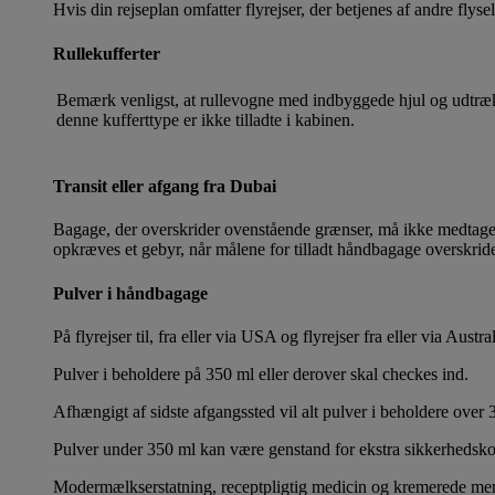
Hvis din rejseplan omfatter flyrejser, der betjenes af andre flys
Rullekufferter
Bemærk venligst, at rullevogne med indbyggede hjul og udtræk
denne kufferttype er ikke tilladte i kabinen.
Transit eller afgang fra Dubai
Bagage, der overskrider ovenstående grænser, må ikke medtages i 
opkræves et gebyr, når målene for tilladt håndbagage overskrid
Pulver i håndbagage
På flyrejser til, fra eller via USA og flyrejser fra eller via 
Pulver i beholdere på 350 ml eller derover skal checkes ind.
Afhængigt af sidste afgangssted vil alt pulver i beholdere ov
Pulver under 350 ml kan være genstand for ekstra sikkerhedsko
Modermælkserstatning, receptpligtig medicin og kremerede menn