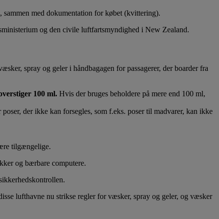
res, sammen med dokumentation for købet (kvittering).
sministerium og den civile luftfartsmyndighed i New Zealand.
 væsker, spray og geler i håndbagagen for passagerer, der boarder fra
overstiger 100 ml.
Hvis der bruges beholdere på mere end 100 ml,
er poser, der ikke kan forsegles, som f.eks. poser til madvarer, kan ikke
ære tilgængelige.
jakker og bærbare computere.
 sikkerhedskontrollen.
se lufthavne nu strikse regler for væsker, spray og geler, og væsker