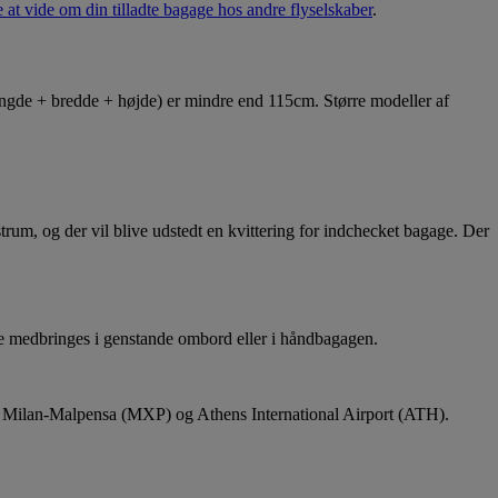
 at vide om din tilladte bagage hos andre flyselskaber
.
ngde + bredde + højde) er mindre end 115cm. Større modeller af
trum, og der vil blive udstedt en kvittering for indchecket bagage. Der
ikke medbringes i genstande ombord eller i håndbagagen.
B), Milan-Malpensa (MXP) og Athens International Airport (ATH).