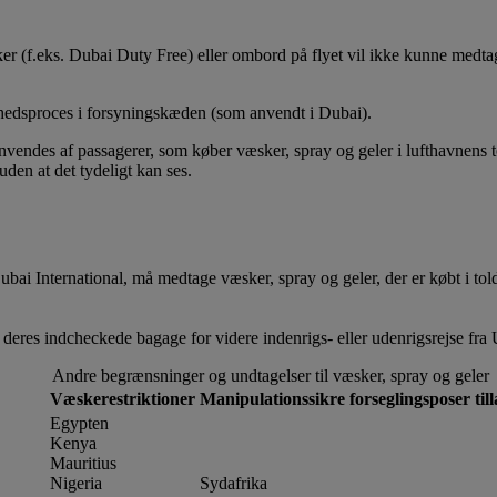
ker (f.eks. Dubai Duty Free) eller ombord på flyet vil ikke kunne med
erhedsproces i forsyningskæden (som anvendt i Dubai).
vendes af passagerer, som køber væsker, spray og geler i lufthavnens told
uden at det tydeligt kan ses.
ubai International, må medtage væsker, spray og geler, der er købt i to
deres indcheckede bagage for videre indenrigs- eller udenrigsrejse fra
Andre begrænsninger og undtagelser til væsker, spray og geler
Væskerestriktioner
Manipulationssikre forseglingsposer till
Egypten
Kenya
Mauritius
Nigeria
Sydafrika