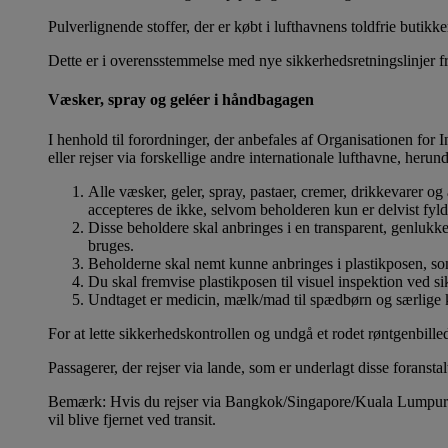
Pulverlignende stoffer, der er købt i lufthavnens toldfrie buti
Dette er i overensstemmelse med nye sikkerhedsretningslinjer 
Væsker, spray og geléer i håndbagagen
I henhold til forordninger, der anbefales af Organisationen for 
eller rejser via forskellige andre internationale lufthavne, herun
Alle væsker, geler, spray, pastaer, cremer, drikkevarer o
accepteres de ikke, selvom beholderen kun er delvist fyld
Disse beholdere skal anbringes i en transparent, genlukk
bruges.
Beholderne skal nemt kunne anbringes i plastikposen, som
Du skal fremvise plastikposen til visuel inspektion ved si
Undtaget er medicin, mælk/mad til spædbørn og særlige ko
For at lette sikkerhedskontrollen og undgå et rodet røntgenbil
Passagerer, der rejser via lande, som er underlagt disse forans
Bemærk: Hvis du rejser via Bangkok/Singapore/Kuala Lumpur (BK
vil blive fjernet ved transit.