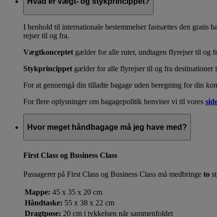
Hvad er vægt- og stykprincippet?
I henhold til internationale bestemmelser fastsættes den gratis
rejser til og fra.
Vægtkonceptet
gælder for alle ruter, undtagen flyrejser til og 
Stykprincippet
gælder for alle flyrejser til og fra destination
For at gennemgå din tilladte bagage uden beregning for din kom
For flere oplysninger om bagagepolitik henviser vi til vores
sid
Hvor meget håndbagage må jeg have med?
First Class og Business Class
Passagerer på First Class og Business Class må medbringe
to
st
Mappe:
45 x 35 x 20 cm
Håndtaske:
55 x 38 x 22 cm
Dragtpose:
20 cm i tykkelsen når sammenfoldet