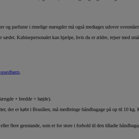
retter og parfume i rimelige mængder må også medtages udover ovenståe
 sædet. Kabinepersonalet kan hjælpe, hvis du er ældre, rejser med små
d spædbørn
.
længde + bredde + højde).
ter, der er købt i Brasilien, må medbringe håndbagage på op til 10 kg. Kun
ller flere genstande, som er for store i forhold til den tilladte håndbaga