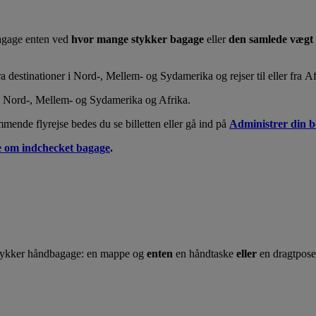
 bagage enten ved
hvor mange stykker bagage
eller
den samlede vægt 
fra destinationer i Nord-, Mellem- og Sydamerika og rejser til eller fra Af
er i Nord-, Mellem- og Sydamerika og Afrika.
mende flyrejse bedes du se billetten eller gå ind på
Administrer din 
e om indchecket bagage
.
ykker håndbagage: en mappe og
enten
en håndtaske
eller
en dragtpose,