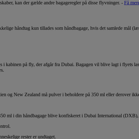
elskaber, kan der gælde andre bagageregler på disse flyvninger. -
Få mere
kelige håndtag kun tillades som håndbagage, hvis det samlede mål (læ
kabinen på fly, der afgår fra Dubai. Bagagen vil blive lagt i flyets las
es.
Australien og New Zealand må pulver i beholdere på 350 ml eller derover 
er 350 ml i din håndbagage blive konfiskeret i Dubai International (DX
ntrol.
eskelige rester er undtaget.