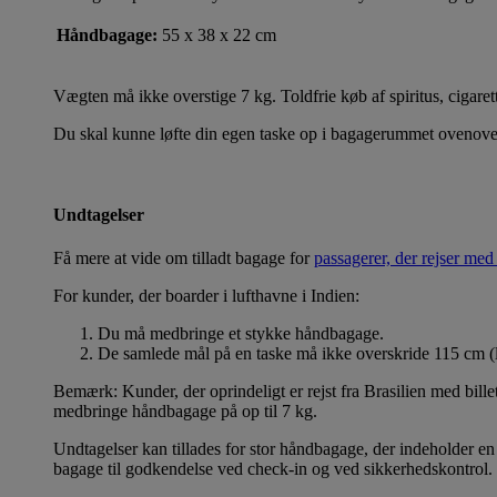
Håndbagage:
55 x 38 x 22 cm
Vægten må ikke overstige 7 kg. Toldfrie køb af spiritus, ciga
Du skal kunne løfte din egen taske op i bagagerummet ovenover
Undtagelser
Få mere at vide om tilladt bagage for
passagerer, der rejser me
For kunder, der boarder i lufthavne i Indien:
Du må medbringe et stykke håndbagage.
De samlede mål på en taske må ikke overskride 115 cm (
Bemærk: Kunder, der oprindeligt er rejst fra Brasilien med billet
medbringe håndbagage på op til 7 kg.
Undtagelser kan tillades for stor håndbagage, der indeholder en e
bagage til godkendelse ved check-in og ved sikkerhedskontrol.