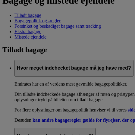
Bagage og mistede ejendele
Tilladt bagage
Bagagepolitik og -regler
Forsinket og beskadiget bagage samt tracking
Ekstra bagage
Mistede ejendele
Tilladt bagage
Hvor meget indchecket bagage må jeg have med?
Emirates har en af verdens mest gavmilde bagagepolitikker.
Din tilladte indcheckede bagage afhænger af ruten og pristypen
oplysninger trykt på billetten om tilladt bagage.
For flere oplysninger om bagagepolitik henviser vi til vores
sid
Desuden
kan andre bagageregler gælde for flyrejser, der op