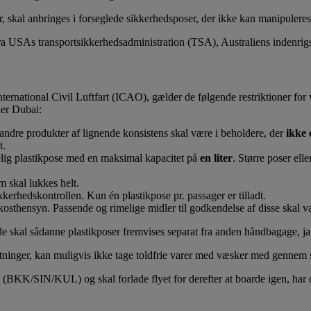
kker, skal anbringes i forseglede sikkerhedsposer, der ikke kan manipule
fra USAs transportsikkerhedsadministration (TSA), Australiens indenrig
International Civil Luftfart (ICAO), gælder de følgende restriktioner for
der Dubai:
g andre produkter af lignende konsistens skal være i beholdere, der
ikke 
t.
elig plastikpose med en maksimal kapacitet på
en liter
. Større poser ell
 skal lukkes helt.
kkerhedskontrollen. Kun én plastikpose pr. passager er tilladt.
sthensyn. Passende og rimelige midler til godkendelse af disse skal v
lede skal sådanne plastikposer fremvises separat fra anden håndbagage, 
taltninger, kan muligvis ikke tage toldfrie varer med væsker med gennem
K/SIN/KUL) og skal forlade flyet for derefter at boarde igen, har dis