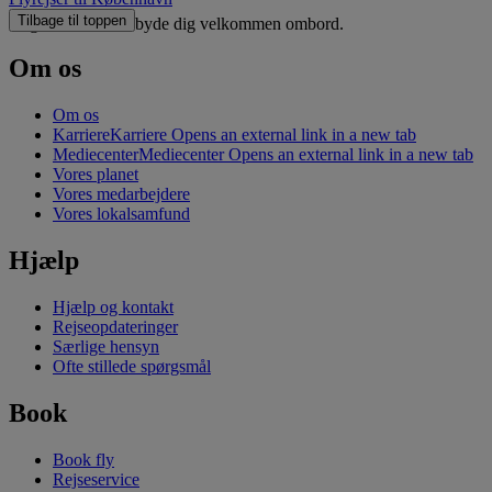
Tilbage til toppen
Vi glæder os til at byde dig velkommen ombord.
Om os
Om os
Karriere
Karriere Opens an external link in a new tab
Mediecenter
Mediecenter Opens an external link in a new tab
Vores planet
Vores medarbejdere
Vores lokalsamfund
Hjælp
Hjælp og kontakt
Rejseopdateringer
Særlige hensyn
Ofte stillede spørgsmål
Book
Book fly
Rejseservice