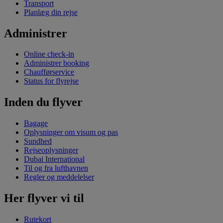
Transport
Planlæg din rejse
Administrer
Online check-in
Administrer booking
Chaufførservice
Status for flyrejse
Inden du flyver
Bagage
Oplysninger om visum og pas
Sundhed
Rejseoplysninger
Dubai International
Til og fra lufthavnen
Regler og meddelelser
Her flyver vi til
Rutekort