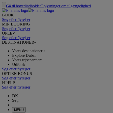
Gå til hovedindholdet
Oplysninger om tilgængelighed
BOOK
Søg efter flyrejser
MIN BOOKING
Søg efter flyrejser
OPLEV
Søg efter flyrejser
DESTINATIONER
•
Vores destinationer
•
Explore Dubai
Vores rejsepartnere
Udforsk
Søg efter flyrejser
OPTJEN BONUS
Søg efter flyrejser
HJÆLP
Søg efter flyrejser
DK
Søg
MENU