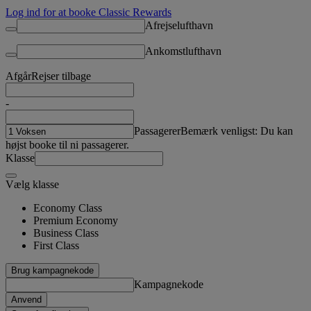
Log ind for at booke Classic Rewards
Afrejselufthavn
Ankomstlufthavn
Afgår
Rejser tilbage
-
Passagerer
Bemærk venligst: Du kan
højst booke til ni passagerer.
Klasse
Vælg klasse
Economy Class
Premium Economy
Business Class
First Class
Brug kampagnekode
Kampagnekode
Anvend