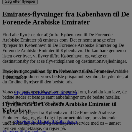
Søg efter flyrejser
Emirates-flyvninger fra København til De
Forenede Arabiske Emirater
Find alle flyrejser, der afgår fra København til De Forenede
Arabiske Emirater på emirates.com. Det er nemt at søge efter
flyrejser fra København til De Forenede Arabiske Emirater og De
Forenede Arabiske Emirater til København. Du kan bare gennemse
listen over byer, vi flyver til/fra København, og vælge en
destinationsby for at se flyvetidsplanen og destinationsvejledninger.
Book hurtigt og sikkert fly fra København til De Forenede Arabiske
Flyrejser fra København til De Forenede Arabiske Emirater
Emirater. Når du ser vores bedste prisgaranti-symbol, betyder det, at
1 destination
du får dine flyrejser til den bedste pris.
Vores destinationsguider giver ekspertråd om, hvad du kan lave, de
Flyrejser fra København til Dubai
bedste steder at besøge samt anbefalinger om de bedste hoteller,
aktiviteter og restauranter i byen.
Flyrejser fra De Forenede Arabiske Emirater til
København
Book dine flyrejser fra København til De Forenede Arabiske
Emirater i dag, og glæd dig til gourmetmiddage, prisvindende
Flyrejser fra Dubai til København
underholdning ombord og fremragende service med os – uanset
hvilken kabineklasse, du rejser på.
Flyrejser til København