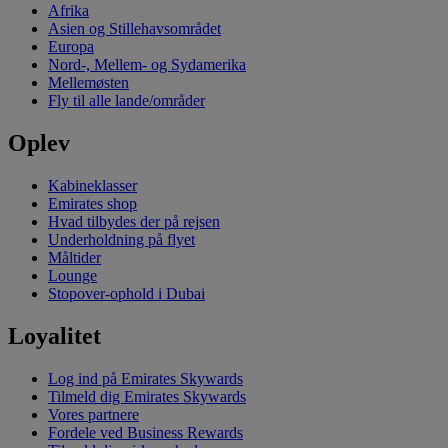
Afrika
Asien og Stillehavsområdet
Europa
Nord-, Mellem- og Sydamerika
Mellemøsten
Fly til alle lande/områder
Oplev
Kabineklasser
Emirates shop
Hvad tilbydes der på rejsen
Underholdning på flyet
Måltider
Lounge
Stopover-ophold i Dubai
Loyalitet
Log ind på Emirates Skywards
Tilmeld dig Emirates Skywards
Vores partnere
Fordele ved Business Rewards