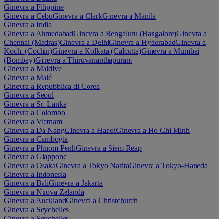
Ginevra a Filippine
Ginevra a Cebu
Ginevra a Clark
Ginevra a Manila
Ginevra a India
Ginevra a Ahmedabad
Ginevra a Bengaluru (Bangalore)
Ginevra a
Chennai (Madras)
Ginevra a Delhi
Ginevra a Hyderabad
Ginevra a
Kochi (Cochin)
Ginevra a Kolkata (Calcutta)
Ginevra a Mumbai
(Bombay)
Ginevra a Thiruvananthapuram
Ginevra a Maldive
Ginevra a Malé
Ginevra a Repubblica di Corea
Ginevra a Seoul
Ginevra a Sri Lanka
Ginevra a Colombo
Ginevra a Vietnam
Ginevra a Da Nang
Ginevra a Hanoi
Ginevra a Ho Chi Minh
Ginevra a Cambogia
Ginevra a Phnom Penh
Ginevra a Siem Reap
Ginevra a Giappone
Ginevra a Osaka
Ginevra a Tokyo Narita
Ginevra a Tokyo-Haneda
Ginevra a Indonesia
Ginevra a Bali
Ginevra a Jakarta
Ginevra a Nuova Zelanda
Ginevra a Auckland
Ginevra a Christchurch
Ginevra a Seychelles
Ginevra a Seychelles