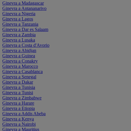
Ginevra a Madagascar
Ginevra a Antananarivo
Ginevra a Nigeria
Ginevra a Lagos
Ginevra a Tanzania
Ginevra a Dar es Salaam
Ginevra a Zambia
Ginevra a Lusaka
Ginevra a Costa d'Avorio
Ginevra a Abidjan
Ginevra a Guinea
Ginevra a Conakry
Ginevra a Marocco
Ginevra a Casablanca
Ginevra a Senegal
Ginevra a Dakar
Ginevra a Tunisia
Ginevra a Tunisi
Ginevra a Zimbabwe
Ginevra a Harare
Ginevra a Etiopia
Ginevra a Addis Abeba
Ginevra a Kenya
Ginevra a Nairobi
Ginevra a Mauritius