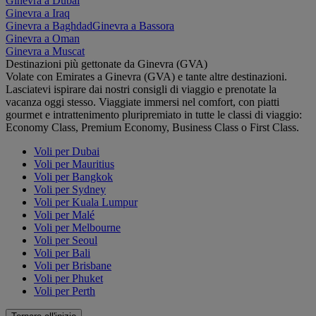
Ginevra a Dubai
Ginevra a Iraq
Ginevra a Baghdad
Ginevra a Bassora
Ginevra a Oman
Ginevra a Muscat
Destinazioni più gettonate da Ginevra (GVA)
Volate con Emirates a Ginevra (GVA) e tante altre destinazioni.
Lasciatevi ispirare dai nostri consigli di viaggio e prenotate la
vacanza oggi stesso. Viaggiate immersi nel comfort, con piatti
gourmet e intrattenimento pluripremiato in tutte le classi di viaggio:
Economy Class, Premium Economy, Business Class o First Class.
Voli per Dubai
Voli per Mauritius
Voli per Bangkok
Voli per Sydney
Voli per Kuala Lumpur
Voli per Malé
Voli per Melbourne
Voli per Seoul
Voli per Bali
Voli per Brisbane
Voli per Phuket
Voli per Perth