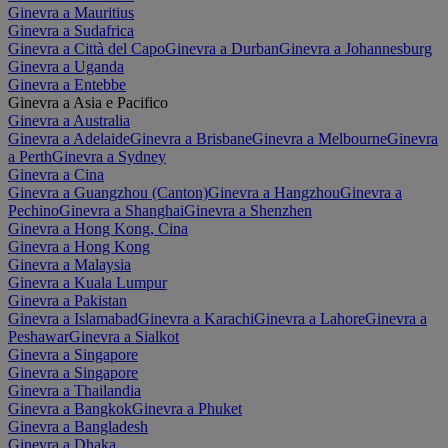
Ginevra a Mauritius
Ginevra a Sudafrica
Ginevra a Città del Capo
Ginevra a Durban
Ginevra a Johannesburg
Ginevra a Uganda
Ginevra a Entebbe
Ginevra a Asia e Pacifico
Ginevra a Australia
Ginevra a Adelaide
Ginevra a Brisbane
Ginevra a Melbourne
Ginevra
a Perth
Ginevra a Sydney
Ginevra a Cina
Ginevra a Guangzhou (Canton)
Ginevra a Hangzhou
Ginevra a
Pechino
Ginevra a Shanghai
Ginevra a Shenzhen
Ginevra a Hong Kong, Cina
Ginevra a Hong Kong
Ginevra a Malaysia
Ginevra a Kuala Lumpur
Ginevra a Pakistan
Ginevra a Islamabad
Ginevra a Karachi
Ginevra a Lahore
Ginevra a
Peshawar
Ginevra a Sialkot
Ginevra a Singapore
Ginevra a Singapore
Ginevra a Thailandia
Ginevra a Bangkok
Ginevra a Phuket
Ginevra a Bangladesh
Ginevra a Dhaka