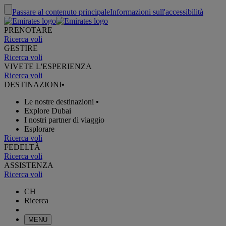
Passare al contenuto principale
Informazioni sull'accessibilità
PRENOTARE
Ricerca voli
GESTIRE
Ricerca voli
VIVETE L'ESPERIENZA
Ricerca voli
DESTINAZIONI
•
Le nostre destinazioni
•
Explore Dubai
I nostri partner di viaggio
Esplorare
Ricerca voli
FEDELTÀ
Ricerca voli
ASSISTENZA
Ricerca voli
CH
Ricerca
MENU