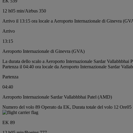
EK 539
12 h
05 min
/
Airbus 350
Arrivo il 13:15 ora locale a Aeroporto Internazionale di Ginevra (GV
Arrivo
13:15
Aeroporto Internazionale di Ginevra (GVA)
La durata dello scalo a Aeroporto Internazionale Sardar Vallabhbhai
Partenza il 04:40 ora locale da Aeroporto Internazionale Sardar Vall
Partenza
04:40
Aeroporto Internazionale Sardar Vallabhbhai Patel (AMD)
Numero del volo 89 Operato da EK, Durata totale del volo 12 Ore05 
EK 89
12 h
05 min
/
Boeing 777