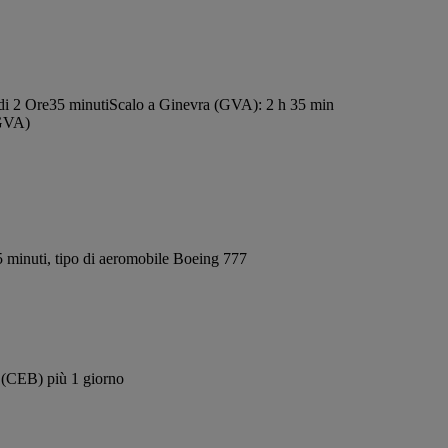
di 2 Ore35 minuti
Scalo a Ginevra (GVA): 2 h 35 min
(GVA)
 minuti, tipo di aeromobile Boeing 777
u (CEB) più 1 giorno