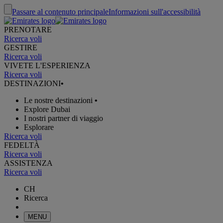
Passare al contenuto principale
Informazioni sull'accessibilità
PRENOTARE
Ricerca voli
GESTIRE
Ricerca voli
VIVETE L'ESPERIENZA
Ricerca voli
DESTINAZIONI
•
Le nostre destinazioni
•
Explore Dubai
I nostri partner di viaggio
Esplorare
Ricerca voli
FEDELTÀ
Ricerca voli
ASSISTENZA
Ricerca voli
CH
Ricerca
MENU