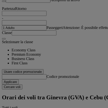
Partenza
Ritorno
-
Passeggeri
Attenzione: È possibile effet
Classe
Selezionare la classe
Economy Class
Premium Economy
Business Class
First Class
Usare codice promozionale
Codice promozionale
Applicare
Cercare voli
Orari dei voli tra Ginevra (GVA) e Cebu 
Tutti i voli