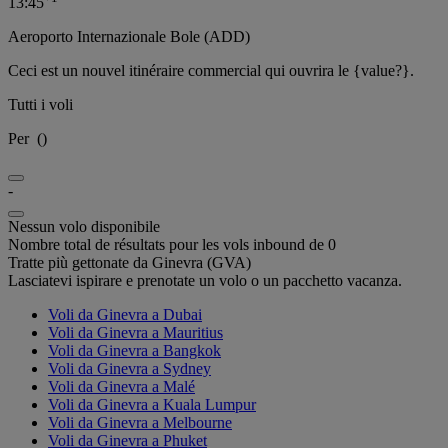
13:45
Aeroporto Internazionale Bole (ADD)
Ceci est un nouvel itinéraire commercial qui ouvrira le {value?}.
Tutti i voli
Per
(
)
-
Nessun volo disponibile
Nombre total de résultats pour les vols inbound de 0
Tratte più gettonate da Ginevra (GVA)
Lasciatevi ispirare e prenotate un volo o un pacchetto vacanza.
Voli da Ginevra a Dubai
Voli da Ginevra a Mauritius
Voli da Ginevra a Bangkok
Voli da Ginevra a Sydney
Voli da Ginevra a Malé
Voli da Ginevra a Kuala Lumpur
Voli da Ginevra a Melbourne
Voli da Ginevra a Phuket