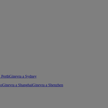
 Perth
Ginevra a Sydney
no
Ginevra a Shanghai
Ginevra a Shenzhen