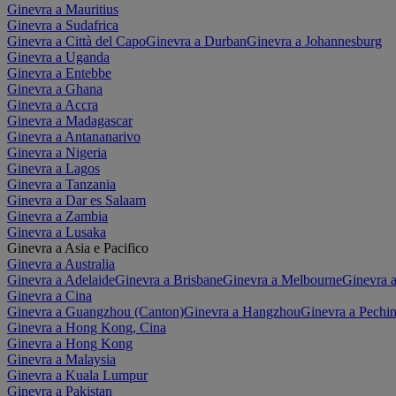
Ginevra a Mauritius
Ginevra a Sudafrica
Ginevra a Città del Capo
Ginevra a Durban
Ginevra a Johannesburg
Ginevra a Uganda
Ginevra a Entebbe
Ginevra a Ghana
Ginevra a Accra
Ginevra a Madagascar
Ginevra a Antananarivo
Ginevra a Nigeria
Ginevra a Lagos
Ginevra a Tanzania
Ginevra a Dar es Salaam
Ginevra a Zambia
Ginevra a Lusaka
Ginevra a Asia e Pacifico
Ginevra a Australia
Ginevra a Adelaide
Ginevra a Brisbane
Ginevra a Melbourne
Ginevra a
Ginevra a Cina
Ginevra a Guangzhou (Canton)
Ginevra a Hangzhou
Ginevra a Pechi
Ginevra a Hong Kong, Cina
Ginevra a Hong Kong
Ginevra a Malaysia
Ginevra a Kuala Lumpur
Ginevra a Pakistan