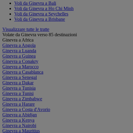
Voli da Ginevra a Bali
Voli da Ginevra a Ho Chi Minh
Voli da Ginevra a Seychelles
Voli da Ginevra a Brisbane
Visualizzare tutte le tratte
Volate da Ginevra verso 85 destinazioni
Ginevra a Africa
Ginevra a Angola
Ginevra a Luanda
Ginevra a Guinea
Ginevra a Conakry
Ginevra a Marocco
Ginevra a Casablanca
Ginevra a Senegal
Ginevra a Dakar
Ginevra a Tunisia
Ginevra a Tunisi
Ginevra a Zimbabwe
Ginevra a Harare
Ginevra a Costa d'Avorio
Ginevra a Abidjan
Ginevra a Kenya
Ginevra a Nairobi
Ginevra a Mauritius