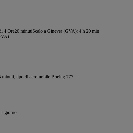
di 4 Ore20 minuti
Scalo a Ginevra (GVA): 4 h 20 min
(GVA)
 minuti, tipo di aeromobile Boeing 777
 1 giorno