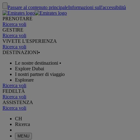
Passare al contenuto principale
Informazioni sull'accessibilità
PRENOTARE
Ricerca voli
GESTIRE
Ricerca voli
VIVETE L'ESPERIENZA
Ricerca voli
DESTINAZIONI
•
Le nostre destinazioni
•
Explore Dubai
I nostri partner di viaggio
Esplorare
Ricerca voli
FEDELTÀ
Ricerca voli
ASSISTENZA
Ricerca voli
CH
Ricerca
MENU