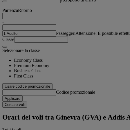
Partenza
Ritorno
-
Passeggeri
Attenzione: È possibile effet
Classe
Selezionare la classe
Economy Class
Premium Economy
Business Class
First Class
Usare codice promozionale
Codice promozionale
Applicare
Cercare voli
Orari dei voli tra Ginevra (GVA) e Addis
Tutti i voli