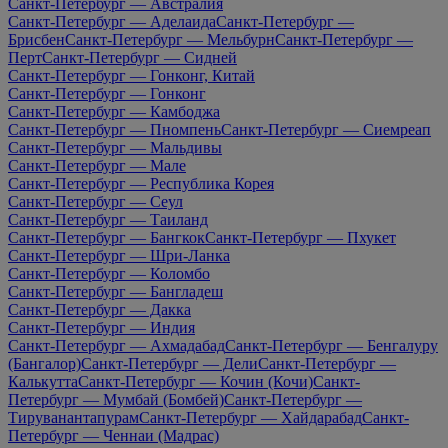
Санкт-Петербург — Австралия
Санкт-Петербург — Аделаида
Санкт-Петербург —
Брисбен
Санкт-Петербург — Мельбурн
Санкт-Петербург —
Перт
Санкт-Петербург — Сидней
Санкт-Петербург — Гонконг, Китай
Санкт-Петербург — Гонконг
Санкт-Петербург — Камбоджа
Санкт-Петербург — Пномпень
Санкт-Петербург — Сиемреап
Санкт-Петербург — Мальдивы
Санкт-Петербург — Мале
Санкт-Петербург — Республика Корея
Санкт-Петербург — Сеул
Санкт-Петербург — Таиланд
Санкт-Петербург — Бангкок
Санкт-Петербург — Пхукет
Санкт-Петербург — Шри-Ланка
Санкт-Петербург — Коломбо
Санкт-Петербург — Бангладеш
Санкт-Петербург — Дакка
Санкт-Петербург — Индия
Санкт-Петербург — Ахмадабад
Санкт-Петербург — Бенгалуру
(Бангалор)
Санкт-Петербург — Дели
Санкт-Петербург —
Калькутта
Санкт-Петербург — Кочин (Кочи)
Санкт-
Петербург — Мумбай (Бомбей)
Санкт-Петербург —
Тируванантапурам
Санкт-Петербург — Хайдарабад
Санкт-
Петербург — Ченнаи (Мадрас)