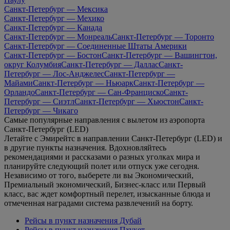
Санкт-Петербург — Мексика
Санкт-Петербург — Мехико
Санкт-Петербург — Канада
Санкт-Петербург — Монреаль
Санкт-Петербург — Торонто
Санкт-Петербург — Соединенные Штаты Америки
Санкт-Петербург — Бостон
Санкт-Петербург — Вашингтон,
округ Колумбия
Санкт-Петербург — Даллас
Санкт-
Петербург — Лос-Анджелес
Санкт-Петербург —
Майами
Санкт-Петербург — Ньюарк
Санкт-Петербург —
Орландо
Санкт-Петербург — Сан-Франциско
Санкт-
Петербург — Сиэтл
Санкт-Петербург — Хьюстон
Санкт-
Петербург — Чикаго
Самые популярные направления с вылетом из аэропорта
Санкт-Петербург (LED)
Летайте с Эмирейтс в направлении Санкт-Петербург (LED) и
в другие пункты назначения. Вдохновляйтесь
рекомендациями и рассказами о разных уголках мира и
планируйте следующий полет или отпуск уже сегодня.
Независимо от того, выберете ли вы Экономический,
Премиальный экономический, Бизнес-класс или Первый
класс, вас ждет комфортный перелет, изысканные блюда и
отмеченная наградами система развлечений на борту.
Рейсы в пункт назначения Дубай
Рейсы в пункт назначения Пхукет