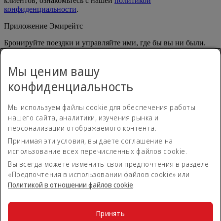
клиентов, ознакомьтесь с нашей
политикой
конфиденциальности
.
Приложение Эмирейтс
Бронируйте поездки и управляйте ими, где бы вы ни были.
App Store
App Store
Мы ценим вашу
Google Play
Google Play
Huawei App Gallery
huawai os
конфиденциальность
Связаться с нами
Мы используем файлы cookie для обеспечения работы
Поделитесь своим мнением о путешествиях с Эмирейтс.
нашего сайта, аналитики, изучения рынка и
персонализации отображаемого контента.
Принимая эти условия, вы даете соглашение на
Положение о доступности
использование всех перечисленных файлов cookie.
Контакты
Политика конфиденциальности
Вы всегда можете изменить свои предпочтения в разделе
Положения и условия
«Предпочтения в использовании файлов cookie» или
Политика в отношении файлов сookie
Политикой в отношении файлов сookie
.
Кибербезопасность
Заявление о прозрачности согласно Акту о современном
рабстве
Принять
Карта сайта