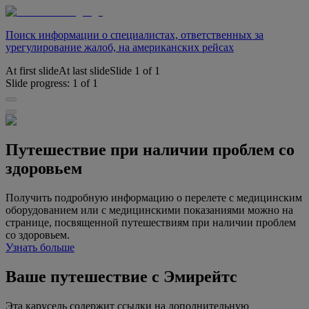
Поиск информации о специалистах, ответственных за
урегулирование жалоб, на американских рейсах
At first slide
At last slide
Slide
1
of
1
Slide progress:
1
of
1
Путешествие при наличии проблем со
здоровьем
Получить подробную информацию о перелете с медицинским
оборудованием или с медицинскими показаниями можно на
странице, посвященной путешествиям при наличии проблем
со здоровьем.
Узнать больше
Ваше путешествие с Эмирейтс
Эта карусель содержит ссылки на дополнительную