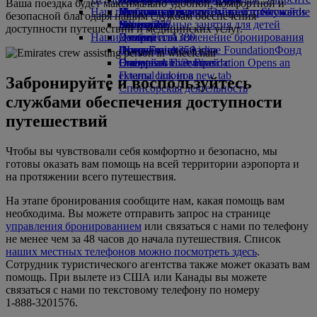
Ваша поездка будет максимально удобной, комфортной и
Наш парк самолетов
Игрушки для детей
Отчеты о результатах экологической
Хельсинки
Вход в программу Эмирейтс Skywards
Мобильная версия сайта и приложение
безопасной благодаря нашим службам обеспечения
Boeing 777
Увлекательные занятия для детей
политики
в Ханчжоу
Skywards+
Эмирейтс
доступности путешествий и медицинских услуг.
Наши сообщества
Эмирейтс A380
Дананг
Отмена или изменение бронирования
Эмирейтс A350
Фонд Emirates Airline Foundation
Шэньчжэнь
Прерванная поездка
Фонд
Эмирейтс Executive
Emirates Airline Foundation Opens an
Сиемреап
О компании Эмирейтс
Планы салонов
external link in a new tab
Забронируйте и воспользуйтесь
Спонсорская деятельность
службами обеспечения доступности
путешествий
Чтобы вы чувствовали себя комфортно и безопасно, мы
готовы оказать вам помощь на всей территории аэропорта и
на протяжении всего путешествия.
На этапе бронирования сообщите нам, какая помощь вам
необходима. Вы можете отправить запрос на странице
управления бронированием
или связаться с нами по телефону
не менее чем за 48 часов до начала путешествия. Список
наших местных телефонов можно посмотреть здесь
.
Сотрудник туристического агентства также может оказать вам
помощь. При вылете из США или Канады вы можете
связаться с нами по текстовому телефону по номеру
1‑888‑3201576.