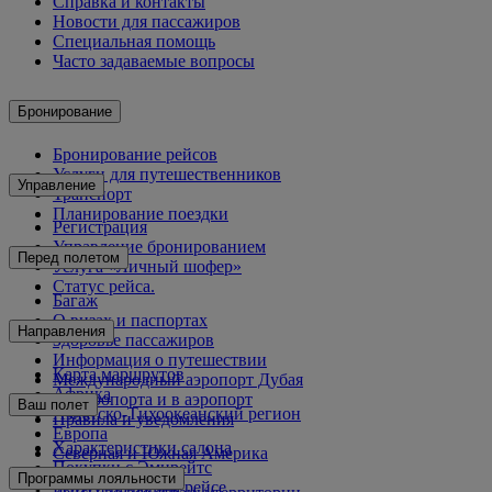
Справка и контакты
Новости для пассажиров
Специальная помощь
Часто задаваемые вопросы
Бронирование
Бронирование рейсов
Услуги для путешественников
Управление
Транспорт
Планирование поездки
Регистрация
Управление бронированием
Перед полетом
Услуга «Личный шофер»
Статус рейса.
Багаж
О визах и паспортах
Направления
Здоровье пассажиров
Информация о путешествии
Карта маршрутов
Международный аэропорт Дубая
Африка
Из аэропорта и в аэропорт
Ваш полет
Азиатско-Тихоокеанский регион
Правила и уведомления
Европа
Характеристики салона
Северная и Южная Америка
Покупки с Эмирейтс
Ближний Восток
Программы лояльности
Услуги на вашем рейсе