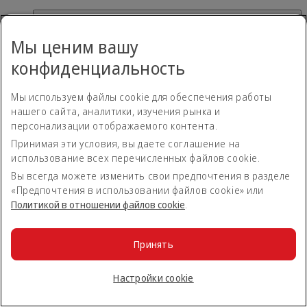
Как уплатить налоги, сборы и пошлины для
премиального билета Dynamic Reward?
Мы ценим вашу
конфиденциальность
Налоги, сборы и пошлины необходимо уплатить при
бронировании с помощью способов оплаты,
Мы используем файлы cookie для обеспечения работы
предлагаемых сайтом emirates.com.
нашего сайта, аналитики, изучения рынка и
персонализации отображаемого контента.
Насколько заранее необходимо бронировать
Принимая эти условия, вы даете соглашение на
рейсы Dynamic Reward?
использование всех перечисленных файлов cookie.
Вы всегда можете изменить свои предпочтения в разделе
Премиальные рейсы и повышение класса обслуживания
«Предпочтения в использовании файлов cookie» или
на условиях Dynamic Reward можно бронировать в
Политикой в отношении файлов сookie
.
период от 11 месяцев до 6 часов до вылета рейса.
Однако они бронируются только при условии наличия
мест и с учетом типа тарифа.
Принять
Можно ли забронировать билет в одну
Настройки cookie
сторону на условиях Dynamic Reward?