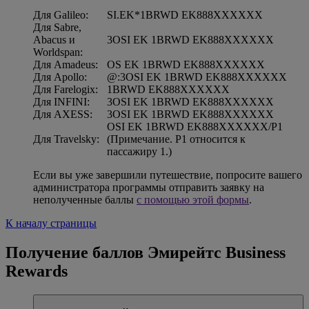
Для Galileo:
SI.EK*1BRWD EK888XXXXXX
Для Sabre,
Abacus и
3OSI EK 1BRWD EK888XXXXXX
Worldspan:
Для Amadeus:
OS EK 1BRWD EK888XXXXXX
Для Apollo:
@:3OSI EK 1BRWD EK888XXXXXX
Для Farelogix:
1BRWD EK888XXXXXX
Для INFINI:
3OSI EK 1BRWD EK888XXXXXX
Для AXESS:
3OSI EK 1BRWD EK888XXXXXX
OSI EK 1BRWD EK888XXXXXX/P1
Для Travelsky:
(Примечание. P1 относится к
пассажиру 1.)
Если вы уже завершили путешествие, попросите вашего
администратора программы отправить заявку на
неполученные баллы
с помощью этой формы
.
К началу страницы
Получение баллов Эмирейтс Business
Rewards