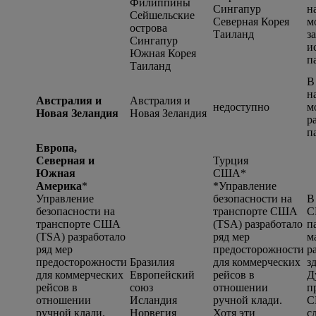
Филиппины
Сингапур
н
Сейшельские
Северная Корея
м
острова
Таиланд
з
Сингапур
и
Южная Корея
п
Таиланд
В
н
Австралия и
Австралия и
недоступно
м
Новая Зеландия
Новая Зеландия
р
п
Европа,
Северная и
Турция
Южная
США*
Америка
*
*
Управление
Управление
безопасности на
В
безопасности на
транспорте США
С
транспорте США
(TSA) разработало
п
(TSA) разработало
ряд мер
м
ряд мер
предосторожности
р
предосторожности
Бразилия
для коммерческих
з
для коммерческих
Европейский
рейсов в
Д
рейсов в
союз
отношении
п
отношении
Исландия
ручной клади.
С
ручной клади.
Норвегия
Хотя эти
с