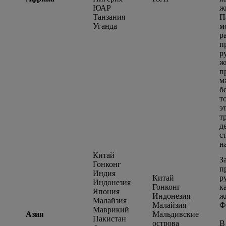
ЮАР
ж
Танзания
П
Уганда
м
р
п
р
ж
п
м
б
т
э
т
д
с
н
Китай
З
Гонконг
п
Индия
Китай
р
Индонезия
Гонконг
к
Япония
Индонезия
ж
Малайзия
Малайзия
Ф
Маврикий
Азия
Мальдивские
Пакистан
острова
В