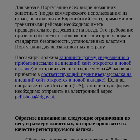
Для ввоза в Португалию всех видов домашних
животных (не для коммерческого использования) из
стран, не входящих в Европейский союз, прямыми или
транзитными рейсами необходимо иметь
предварительное разрешение на въезд. Это требование
призвано обеспечить соблюдение санитарных норм и
стандартов безопасности, установленных властями
Португалии для ввоза животных в страну.
Пассажиры должны
заполнить форму уведомления о
прибытии
(ссылка на внешний сайт откроется в новой
вкладке)
и отправить ее не позднее чем за 48 часов до
прибытия в
соответствующий пункт въезда
(ссылка на
внешний сайт откроется в новой вкладке)
. Если вы
направляетесь в Лиссабон (LIS), заполненную форму
необходимо отправить на электронный адрес
pcflisboaa@dgav.pt
.
Обратите внимание на следующие ограничения по
весу и размеру животных, которые провозятся в
качестве регистрируемого багажа.
Сборы за животное как дополнительный багаж