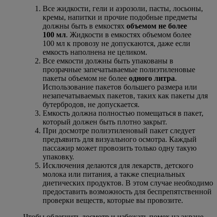
Все жидкости, гели и аэрозоли, пасты, лосьоны,
кремы, напитки и прочие подобные предметы
должны быть в емкостях
объемом не более
100 мл
. Жидкости в емкостях объемом более
100 мл к провозу не допускаются, даже если
емкость наполнена не целиком.
Все емкости должны быть упакованы в
прозрачные запечатываемые полиэтиленовые
пакеты объемом не более
одного литра
.
Использование пакетов большего размера или
незапечатываемых пакетов, таких как пакеты для
бутербродов, не допускается.
Емкость должна полностью помещаться в пакет,
который должен быть плотно закрыт.
При досмотре полиэтиленовый пакет следует
предъявить для визуального осмотра. Каждый
пассажир может провозить только одну такую
упаковку.
Исключения делаются для лекарств, детского
молока или питания, а также специальных
диетических продуктов. В этом случае необходимо
предоставить возможность для беспрепятственной
проверки веществ, которые вы провозите.
Чтобы облегчить досмотр и избежать помех на экране