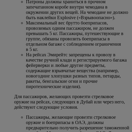
Патроны должны храниться в прочном
запечатанном коробе внутри чемодана в
окружении других вещей. На чемодане не должно
быть наклейки Explosive («Взрывоопасно»).
Максимальный вес брутто боеприпасов,
провозимых одним пассажиром, не должен
превышать 5 кг. Пассажиры, путешествующие в
группе, обязаны провозить боеприпасы в
отдельном багаже с соблюдением ограничения
в 5 кг.
На рейсах Эмирейтс запрещены к провозу в
качестве ручной клади и регистрируемого багажа
фейерверки и любые другие предметы,
содержащие взрывчатые вещества (например,
новогодние хлопушки разных типов, петарды,
ракеты, бенгальские огни и прочие
пиротехнические изделия).
Для пассажиров, желающих провезти стрелковое
оружие на рейсах, следующих в Дубай или через него,
действуют следующие условия.
Пассажиры, желающие провезти стрелковое
оружие и боеприпасы в ОАЭ, должны
предварительно получить разрешение таможенной