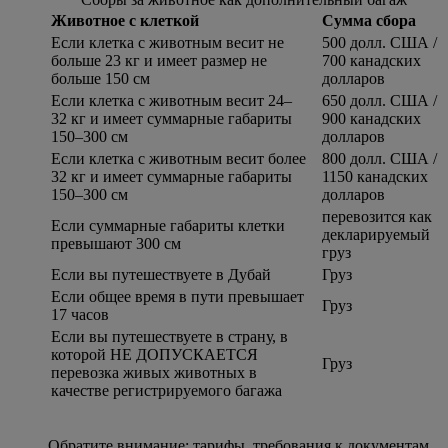
Животное с клеткой
Сумма сбора
Если клетка с животным весит не
500 долл. США /
больше 23 кг и имеет размер не
700 канадских
больше 150 см
долларов
Если клетка с животным весит 24–
650 долл. США /
32 кг и имеет суммарные габариты
900 канадских
150–300 см
долларов
Если клетка с животным весит более
800 долл. США /
32 кг и имеет суммарные габариты
1150 канадских
150–300 см
долларов
перевозится как
Если суммарные габариты клетки
декларируемый
превышают 300 см
груз
Если вы путешествуете в Дубай
Груз
Если общее время в пути превышает
Груз
17 часов
Если вы путешествуете в страну, в
которой НЕ ДОПУСКАЕТСЯ
Груз
перевозка живых животных в
качестве регистрируемого багажа
Обратите внимание: тарифы, требования к документам