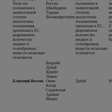
Хотя эти
Россия
положения в
л
положения в
Швейцария
значительной
в
значительной
Турция
степени
м
степени
Великобритания
аналогичны
р
аналогичны
положениям,
с
положениям,
принятым в ЕС,
S
принятым в ЕС,
разрешенное
с
разрешенное
количество
р
количество
жидких и
б
жидких и
гелеобразных
гелеобразных
веществ несколько
веществ несколько
отличается.
отличается.
Бахрейн
Дубай
Кувейт
Ливан
Ближний Восток
Оман
Дубай
Н
Катар
Саудовская
Аравия
Йемен