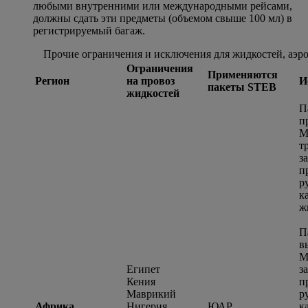
любыми внутренними или международными рейсами,
должны сдать эти предметы (объемом свыше 100 мл) в
регистрируемый багаж.
Прочие ограничения и исключения для жидкостей, аэро
Ограничения
Применяются
Регион
на провоз
И
пакеты STEB
жидкостей
П
п
М
т
з
п
р
к
ж
П
в
М
Египет
з
Кения
п
Маврикий
р
Африка
Нигерия
ЮАР
к