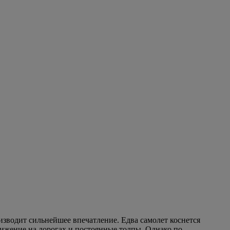
изводит сильнейшее впечатление. Едва самолет коснется
вижение на дорогах и постоянные толпы. Однако по