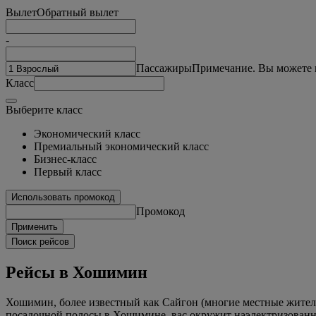
Вылет
Обратный вылет
-
Пассажиры
Примечание. Вы можете в
Класс
Выберите класс
Экономический класс
Премиальный экономический класс
Бизнес-класс
Первый класс
Использовать промокод
Промокод
Применить
Поиск рейсов
Рейсы в Хошимин
Хошимин, более известный как Сайгон (многие местные жители
посадочной полосы в Хошимине, вас окружит наэлектризованна