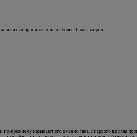
ключить в бронирование не более 9 пассажиров.
 по-прежнему называют его именно так), с первого взгляда про
я атмосфера этого города — жара, рев мотоциклов, безумное д