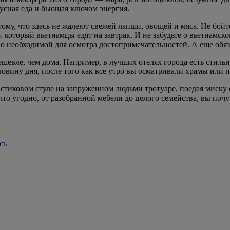
усная еда и бьющая ключом энергия.
му, что здесь не жалеют свежей лапши, овощей и мяса. Не бойтес
 который вьетнамцы едят на завтрак. И не забудьте о вьетнамск
о необходимой для осмотра достопримечательностей. А еще обяз
шевле, чем дома. Например, в лучших отелях города есть стиль
овину дня, после того как все утро вы осматривали храмы или 
иковом стуле на запруженном людьми тротуаре, поедая миску с
то угодно, от разобранной мебели до целого семейства, вы почу
сь