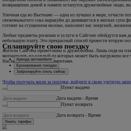
возвращении домой в памяти останутся дружелюбные люди, вк
Уличная еда во Вьетнаме — одна из лучших в мире, отчасти пото
свежевыжатого сока маракуйи до дымящегося в мисках супа фо,
готовят на сгущенном молоке, наполнит вас энергией, жизненн
Любые предметы роскоши и услуги в Сайгоне обойдутся вам де
небольшую плату. Это прекрасный способ провести вторую пол
Спланируйте свою поездку
Жители Сайгона приветливы и дружелюбны. Лишь сидя на пласт
мотоциклов, на каждый из которых может быть нагружено все ч
Аренда автомобиля
Наслаждайтесь такими моментами.
Бронирование поездки
Забронируйте отель сейчас
Чтобы получать мили за поездки, войдите в свою учетную запи
Пункт выдачи
Дата выдачи
-
Время
Пункт возврата
Дата возврата
-
Время
Узнать тарифы