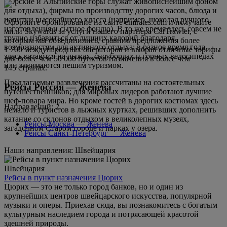
(Юрские и Альпийские горы служат живописнейшим фоном
для отдыха), фирмы по производству дорогих часов, блюда и
напитки высочайшего класса (например, шоколад ручного
Оформите бронирование на сайте emirates.com и получайте
изготовления и сытное фондю). В то же время здесь совсем не
мили Skywards за услуги нашего партнера CarTrawler, с
трудно избавиться от лишних калорий благодаря
которым мы объединились, сравнив предложения более
возможностям для активного отдыха: в разное время года
1 700 международных операторов и выбрав отличные тарифы
здесь катаются на лыжах, сноубордах и горных велосипедах
для более чем 50 000 пунктов назначения в более чем
или занимаются пешим туризмом.
145 странах.
Предлагаемые развлечения рассчитаны на состоятельных
Рейсы Россия — Женева
путешественников; для мировых лидеров работают лучшие
шеф-повара мира. Но кроме гостей в дорогих костюмах здесь
Направлений: 2
немало и туристов в лыжных куртках, решивших дополнить
катание со склонов отдыхом в великолепных музеях,
Рейсы Москва — Женева
загадочном Старом городе и парках у озера.
Рейсы Санкт-Петербург — Женева
Наши направления: Швейцария
Швейцария
Рейсы в пункт назначения Цюрих
Цюрих — это не только город банков, но и один из
крупнейших центров швейцарского искусства, популярной
музыки и оперы. Приехав сюда, вы познакомитесь с богатым
культурным наследием города и потрясающей красотой
здешней природы.