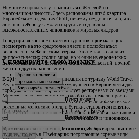
Немногие города могут сравниться с Женевой по
многонациональности. Здесь расположена штаб-квартира
Европейского отделения ООН, поэтому неудивительно, что
летящие в Женеву самолеты круглый год полны
высокопоставленных чиновников и мировых лидеров.
Город привлекает и множество туристов, приезжающих
посмотреть на это средоточие власти и полюбоваться
великолепным Женевским озером. Это не только одна из
дипломатических столиц мира, но и один из европейских
Спланируйте свою поездку
центров шопинга, гастрономических удовольствий, ночной
жизни и других развлечений.
Аренда автомобиля
В 2014 году экспертная организация по туризму World Travel
Бронирование поездки
Awards присудила Женеве титул лучшего в Европе места для
Забронируйте отель сейчас
городского отдыха. Город изобилует ресторанами со звездами
Мишлен, предлагающими гораздо больше, нежели просто
Пункт выдачи
скромные блюда швейцарской кухни. А если добавить сюда
роскошные женевские отели и бутики, становится понятно,
Дата выдачи
-
Время
почему этот город не только место остановки для лыжников и
Пункт возврата
удобная база для деловых путешественников и чиновников.
Дата возврата
-
Время
Несмотря на свою космополитичность, Женева предлагает все
лучшее, что есть в Швейцарии: потрясающие горные виды
Узнать тарифы