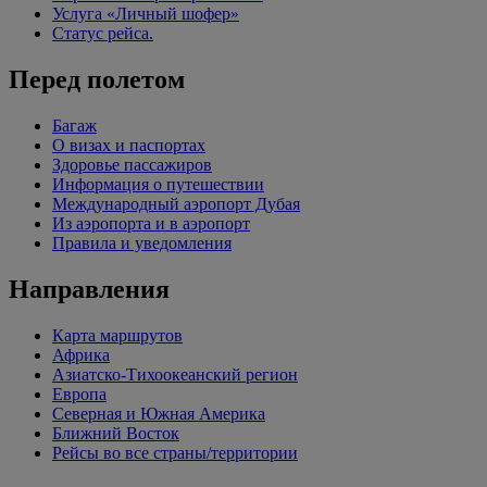
Услуга «Личный шофер»
Статус рейса.
Перед полетом
Багаж
О визах и паспортах
Здоровье пассажиров
Информация о путешествии
Международный аэропорт Дубая
Из аэропорта и в аэропорт
Правила и уведомления
Направления
Карта маршрутов
Африка
Азиатско-Тихоокеанский регион
Европа
Северная и Южная Америка
Ближний Восток
Рейсы во все страны/территории