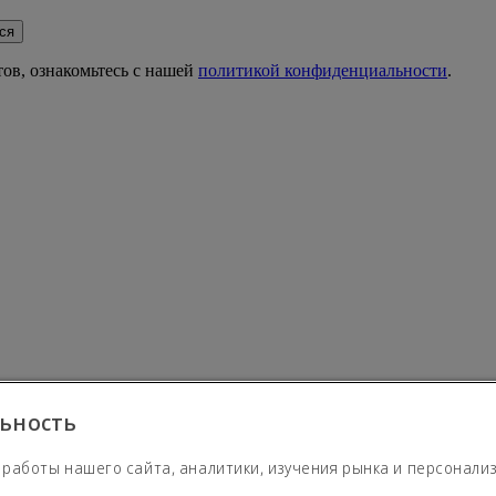
ся
ов, ознакомьтесь с нашей
политикой конфиденциальности
.
ьность
 работы нашего сайта, аналитики, изучения рынка и персонали
рабстве