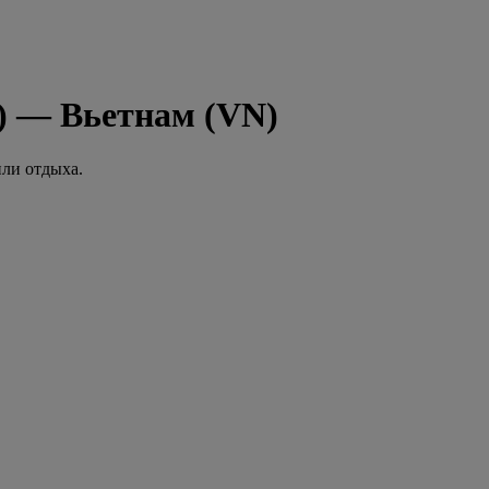
) — Вьетнам (VN)
или отдыха.