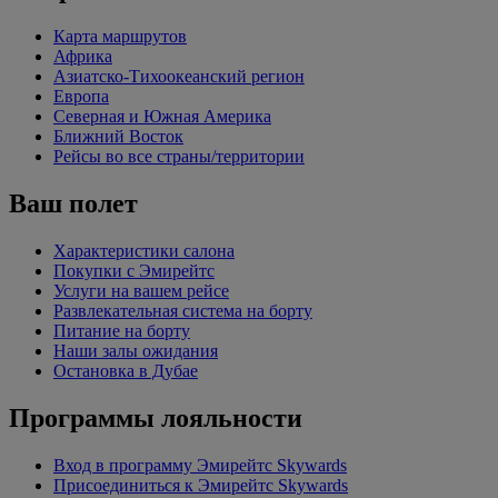
Карта маршрутов
Африка
Азиатско-Тихоокеанский регион
Европа
Северная и Южная Америка
Ближний Восток
Рейсы во все страны/территории
Ваш полет
Характеристики салона
Покупки с Эмирейтс
Услуги на вашем рейсе
Развлекательная система на борту
Питание на борту
Наши залы ожидания
Остановка в Дубае
Программы лояльности
Вход в программу Эмирейтс Skywards
Присоединиться к Эмирейтс Skywards