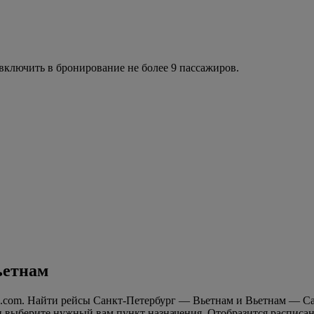
ключить в бронирование не более 9 пассажиров.
ьетнам
s.com. Найти рейсы Санкт-Петербург — Вьетнам и Вьетнам — Са
и выберите нужный вам пункт назначения. Отобразится расписан