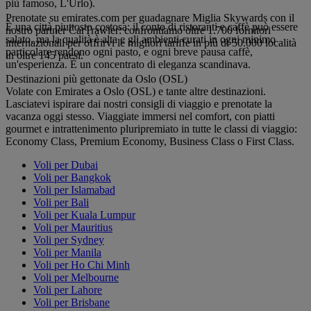
più famoso, L'Urlo).
Prenotate su emirates.com per guadagnare Miglia Skywards con il
È una città piuttosto costosa: il conto di ristoranti e caffè può essere
nostro partner CarTrawler: confrontiamo oltre 1.700 fornitori
salato, ma la qualità è alta e gli ambienti curati in ogni minimo
internazionali per offrirvi le migliori tariffe in più di 50.000 località
particolare rendono ogni pasto, e ogni breve pausa caffè,
in oltre 145 paesi.
un'esperienza. È un concentrato di eleganza scandinava.
Destinazioni più gettonate da Oslo (OSL)
Volate con Emirates a Oslo (OSL) e tante altre destinazioni.
Lasciatevi ispirare dai nostri consigli di viaggio e prenotate la
vacanza oggi stesso. Viaggiate immersi nel comfort, con piatti
gourmet e intrattenimento pluripremiato in tutte le classi di viaggio:
Economy Class, Premium Economy, Business Class o First Class.
Voli per Dubai
Voli per Bangkok
Voli per Islamabad
Voli per Bali
Voli per Kuala Lumpur
Voli per Mauritius
Voli per Sydney
Voli per Manila
Voli per Ho Chi Minh
Voli per Melbourne
Voli per Lahore
Voli per Brisbane