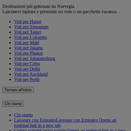
Destinazioni più gettonate da Norvegia
Lasciatevi ispirare e prenotate un volo o un pacchetto vacanza.
Voli per Hanoi
Voli per Singapore
Voli per Taipei
Voli per Colombo
Voli per Malé
Voli per Jakarta
Voli per Phuket
Voli per Johannesburg
Voli per Cebu
Voli per Delhi
Voli per Auckland
Voli per Perth
Tornare all'inizio
Chi siamo
Chi siamo
Lavorare con Emirates
Lavorare con Emirates Opens an
external link in a new tab
Centro notizie
Centro notizie Opens an external link in a new