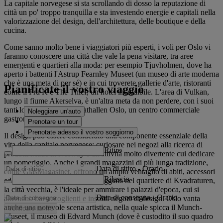
La capitale norvegese si sta scrollando di dosso la reputazione di
città un po' troppo tranquilla e sta investendo energie e capitali nella
valorizzazione del design, dell'architettura, delle boutique e della
cucina.
Come sanno molto bene i viaggiatori più esperti, i voli per Oslo vi
faranno conoscere una città che vale la pena visitare, tra aree
emergenti e quartieri alla moda: per esempio Tjuvholmen, dove ha
aperto i battenti l'Astrup Fearnley Museet (un museo di arte moderna
che è una meta di per sé) e in cui troverete gallerie d'arte, ristoranti
Pianificate il vostro viaggio
come il Fru K e The Thief, un hotel incredibile. L'area di Vulkan,
lungo il fiume Akerselva, è un'altra meta da non perdere, con i suoi
tanti locali notturni e il Mathallen Oslo, un centro commerciale
Noleggiare un'auto
gastronomico.
Prenotare un tour
Prenotate adesso il vostro soggiorno
Il design può essere considerato una componente essenziale della
vita della capitale norvegese: curiosare nei negozi alla ricerca di
Ritiro
prodotti Made in Norway è un'attività molto divertente cui dedicare
un pomeriggio. Anche i grandi magazzini di più lunga tradizione,
Data di ritiro
-
Orario
come GlasMagasinet, offrono un ampio ventaglio di abiti, accessori
Rilascio
ed oggetti artigianali. Una passeggiata nel quartiere di Kvadraturen,
la città vecchia, è l'ideale per ammirare i palazzi d'epoca, cui si
Data di consegna
-
Orario
alternano bar accoglienti e insoliti negozi di design. Oslo vanta
anche una notevole scena artistica, nella quale spicca il Munch-
Verificare tariffe
Museet, il museo di Edvard Munch (dove è custodito il suo quadro