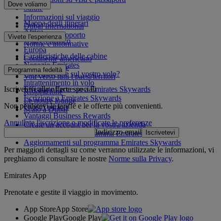
Dove voliamo
Salute
Informazioni sul viaggio
Mappa degli itinerari
Dubai International
Africa
Da e per l'aeroporto
Vivete l'esperienza
Asia e Pacifico
Norme e informative
Europa
Caratteristiche delle cabine
Continente americano
Negozio Emirates
Medio Oriente
Programma fedeltà
Cosa troverete sul vostro volo?
Voli verso tutti i paesi/territori
Intrattenimento in volo
Iscrivetevi alle offerte speciali
Effettuate l'accesso a Emirates Skywards
Ristorazione
Iscrizione a Emirates Skywards
Le nostre lounge
Non perdetevi le tariffe e le offerte più convenienti.
I nostri partner
Scalo a Dubai
Vantaggi Business Rewards
Annullate l'iscrizione o modificate le preferenze
Create un account per la vostra azienda
Indirizzo email
Iscrivetevi
Regolamento del programma Emirates Skywards
Aggiornamenti sul programma Emirates Skywards
Per maggiori dettagli su come verranno utilizzate le informazioni, vi
preghiamo di consultare le nostre
Norme sulla Privacy
.
Emirates App
Prenotate e gestite il viaggio in movimento.
App Store
App Store
Google Play
Google Play