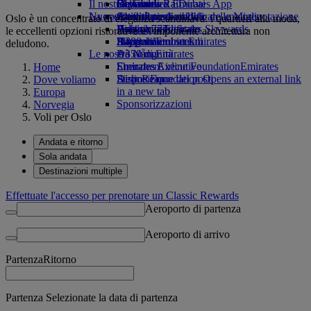
Il nostro pianeta
tab
Bevande
Giocattoli
Da Ginevra a Dubai
Skywards Rail
Cellulare ed Emirates App
La nostra flotta
Nuove destinazioni
Attività per bambini
Attività sostenibili
Strumento di calcolo delle Miglia
Cancellare o modificare una prenotazione
Oslo è un concentrato di eleganza scandinava: i quartieri alla moda,
Boeing 777
Politica ambientale
Helsinki
Accesso a Emirates Skywards
Viaggio modificato
le eccellenti opzioni ristorative e l'imponente architettura non
A380 di Emirates
Rapporti ambientali
Hangzhou
Skywards+
Informazioni su Emirates
deludono.
Le nostre comunità
A350 di Emirates
Đà Nẵng
Emirates Executive
Emirates Airline Foundation
Shenzhen
Emirates
Home
Disposizione dei posti
Airline Foundation Opens an external link
Siem Reap
Dove voliamo
in a new tab
Europa
Sponsorizzazioni
Norvegia
Voli per Oslo
Andata e ritorno
Sola andata
Destinazioni multiple
Effettuate l'accesso per prenotare un Classic Rewards
Aeroporto di partenza
Aeroporto di arrivo
Partenza
Ritorno
Partenza Selezionate la data di partenza