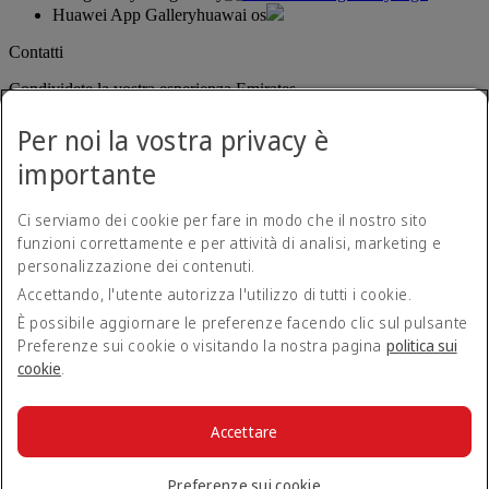
Huawei App Gallery
huawai os
Contatti
Condividete la vostra esperienza Emirates.
Per noi la vostra privacy è
importante
Ci serviamo dei cookie per fare in modo che il nostro sito
funzioni correttamente e per attività di analisi, marketing e
personalizzazione dei contenuti.
Dichiarazione di accessibilità
Accettando, l'utente autorizza l'utilizzo di tutti i cookie.
Contatti
Norme sulla privacy
È possibile aggiornare le preferenze facendo clic sul pulsante
Termini e condizioni
Preferenze sui cookie o visitando la nostra pagina
politica sui
Politica sui cookie
cookie
.
Sicurezza informatica
Dichiarazione di trasparenza relativa alla legge sulla schiavitù
moderna (Modern Slavery Act)
Accettare
Mappa del sito
© 2026 The Emirates Group. Tutti i diritti riservati.
Preferenze sui cookie