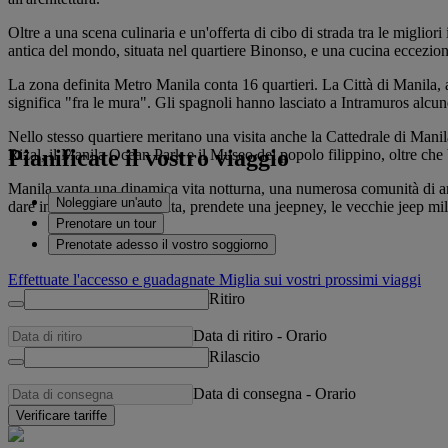
Oltre a una scena culinaria e un'offerta di cibo di strada tra le migli
antica del mondo, situata nel quartiere Binonso, e una cucina eccezion
La zona definita Metro Manila conta 16 quartieri. La Città di Manila, a
significa "fra le mura". Gli spagnoli hanno lasciato a Intramuros alcun
Nello stesso quartiere meritano una visita anche la Cattedrale di Manil
Pianificate il vostro viaggio
Rizal, il Manila Ocean Park e il Museo del popolo filippino, oltre che bis
Manila vanta una dinamica vita notturna, una numerosa comunità di artist
Noleggiare un'auto
dare inizio alla vostra serata, prendete una jeepney, le vecchie jeep mi
Prenotare un tour
Prenotate adesso il vostro soggiorno
Effettuate l'accesso e guadagnate Miglia sui vostri prossimi viaggi
Ritiro
Data di ritiro
-
Orario
Rilascio
Data di consegna
-
Orario
Verificare tariffe