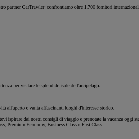
partner CarTrawler: confrontiamo oltre 1.700 fornitori internazionali per
enza per visitare le splendide isole dell'arcipelago.
tà all'aperto e vanta affascinanti luoghi d'interesse storico.
vi ispirare dai nostri consigli di viaggio e prenotate la vacanza oggi s
Class, Premium Economy, Business Class o First Class.