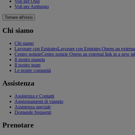
Voli per Oslo
Voli per Amburgo
Tornare all'inizio
Chi siamo
Chi siamo
Lavorare con Emirates
Lavorare con Emirates Opens an external
Centro notizie
Centro notizie Opens an external link in a new ta
Il nostro pianeta
Il nostro team
Le nostre comunità
Assistenza
Assistenza e Contatti
Aggiornamenti di viaggio
Assistenza speciale
Domande frequenti
Prenotare