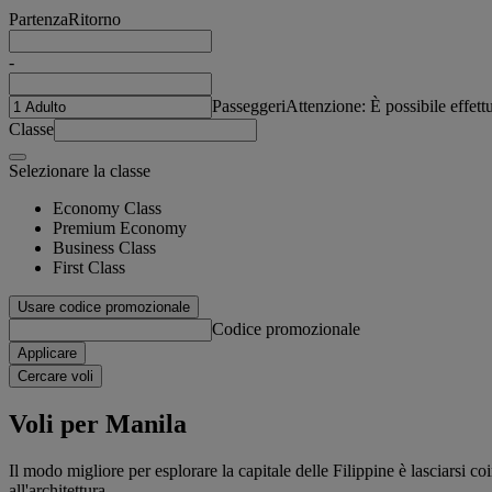
Partenza
Ritorno
-
Passeggeri
Attenzione: È possibile effet
Classe
Selezionare la classe
Economy Class
Premium Economy
Business Class
First Class
Usare codice promozionale
Codice promozionale
Applicare
Cercare voli
Voli per Manila
Il modo migliore per esplorare la capitale delle Filippine è lasciarsi c
all'architettura.