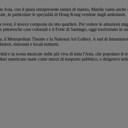
ori in Asia, con il quasi onnipresente ramen di manzo, Manila vanta anche
ale, in particolare le specialità di Hong Kong vendute dagli ambulanti.
 ovest, è invece composta da otto quartieri. Per vedere le attrazioni mi
e pittoresche case coloniali e il Forte di Santiago, oggi trasformato in 
a, il Metropolitan Theatre e la National Art Gallery. A sud di Intramuro
trot, ristoranti e locali notturni.
i e la scena musicale indie più viva di tutta l'Asia, che popolano le mod
litari americane usate come mezzi di trasporto pubblico, e dirigetevi nel