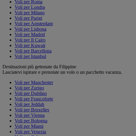
Voli per Roma
Voli per Londra
Voli per Milano
Voli per Parigi
Voli per Amsterdam
Voli per Lisbona
Voli per Madrid
Voli per Il Cairo
Voli per Kuwait
Voli per Barcellona
Voli per Istanbul
Destinazioni più gettonate da Filippine
Lasciatevi ispirare e prenotate un volo o un pacchetto vacanza.
Voli per Manchester
Voli per Zurigo
Voli per Dublino
Voli per Francoforte
Voli per Jeddah
Voli per Bruxelles
Voli per Vienna
Voli per Bologna
Voli per Miami
Voli per Venezia