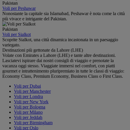
Pakistan
Voli per Peshawar
Nonostante la capitale sia Islamabad, Peshawar è nota come la città
più vivace e intrigante del Pakistan.
Pakistan
Voli per Sialkot
Scoprite Sialkot, una città dinamica incastonata in un paesaggio
variegato.
Destinazioni più gettonate da Lahore (LHE)
Volate con Emirates a Lahore (LHE) e tante altre destinazioni.
Lasciatevi ispirare dai nostri consigli di viaggio e prenotate la
vacanza oggi stesso. Viaggiate immersi nel comfort, con piatti
gourmet e intrattenimento pluripremiato in tutte le classi di viaggio:
Economy Class, Premium Economy, Business Class o First Class.
Voli per Dubai
Voli per Manchester
Voli per Londra
Voli per New York
Voli per Bologna
Voli per Milano
Voli per Jeddah
Voli per Birmingham
Voli per Oslo