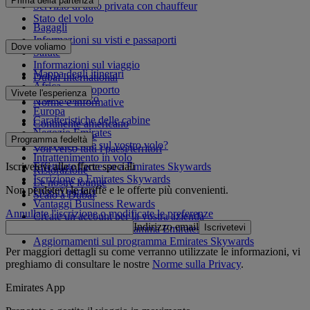
Prima della partenza
Servizio di auto privata con chauffeur
Stato del volo
Bagagli
Informazioni su visti e passaporti
Dove voliamo
Salute
Informazioni sul viaggio
Mappa degli itinerari
Dubai International
Africa
Da e per l'aeroporto
Vivete l'esperienza
Asia e Pacifico
Norme e informative
Europa
Caratteristiche delle cabine
Continente americano
Negozio Emirates
Medio Oriente
Programma fedeltà
Cosa troverete sul vostro volo?
Voli verso tutti i paesi/territori
Intrattenimento in volo
Iscrivetevi alle offerte speciali
Effettuate l'accesso a Emirates Skywards
Ristorazione
Iscrizione a Emirates Skywards
Le nostre lounge
Non perdetevi le tariffe e le offerte più convenienti.
I nostri partner
Scalo a Dubai
Vantaggi Business Rewards
Annullate l'iscrizione o modificate le preferenze
Create un account per la vostra azienda
Indirizzo email
Iscrivetevi
Regolamento del programma Emirates Skywards
Aggiornamenti sul programma Emirates Skywards
Per maggiori dettagli su come verranno utilizzate le informazioni, vi
preghiamo di consultare le nostre
Norme sulla Privacy
.
Emirates App