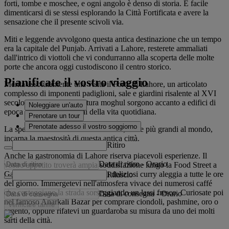
forti, tombe e moschee, e ogni angolo è denso di storia. È facile
dimenticarsi di se stessi esplorando la Città Fortificata e avere la
sensazione che il presente scivoli via.
Miti e leggende avvolgono questa antica destinazione che un tempo
era la capitale del Punjab. Arrivati a Lahore, resterete ammaliati
dall'intrico di viottoli che vi condurranno alla scoperta delle molte
porte che ancora oggi custodiscono il centro storico.
Pianificate il vostro viaggio
Merita assolutamente una visita il Forte di Lahore, un articolato
complesso di imponenti padiglioni, sale e giardini risalente al XVI
secolo. Esempi di architettura moghul sorgono accanto a edifici di
Noleggiare un'auto
epoca coloniale nel viavai della vita quotidiana.
Prenotare un tour
Prenotate adesso il vostro soggiorno
La spettacolare moschea di Badshahi, fra le più grandi al mondo,
incarna la maestosità di questa antica città.
Ritiro
Anche la gastronomia di Lahore riserva piacevoli esperienze. Il
Data di ritiro
-
Orario
vostro appetito troverà ampia soddisfazione lungo la Food Street a
Gawalmandi, dove il profumo di deliziosi curry aleggia a tutte le ore
Rilascio
del giorno. Immergetevi nell'atmosfera vivace dei numerosi caffé
che costeggiano la strada sorseggiando un lassi fresco. Curiosate poi
Data di consegna
-
Orario
nel famoso Anarkali Bazar per comprare ciondoli, pashmine, oro o
Verificare tariffe
argento, oppure rifatevi un guardaroba su misura da uno dei molti
sarti della città.