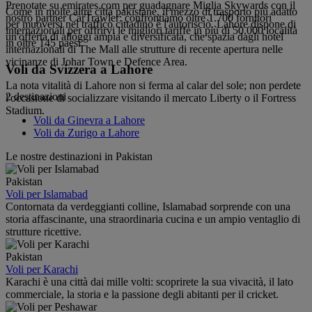
Prenotate su emirates.com per guadagnare Miglia Skywards con il
Come in molte altre città pakistane, il mezzo di trasporto più adatto
nostro partner CarTrawler: confrontiamo oltre 1.700 fornitori
per muoversi nel traffico cittadino è l'autorisciò. Lahore dispone di
internazionali per offrirvi le migliori tariffe in più di 50.000 località
un'offerta di alloggi ampia e diversificata, che spazia dagli hotel
in oltre 145 paesi.
internazionali di The Mall alle strutture di recente apertura nelle
vicinanze di Johar Town e Defence Area.
Voli da Svizzera a Lahore
La nota vitalità di Lahore non si ferma al calar del sole; non perdete
2 destinazioni
l'occasione di socializzare visitando il mercato Liberty o il Fortress
Stadium.
Voli da Ginevra a Lahore
Voli da Zurigo a Lahore
Le nostre destinazioni in Pakistan
Pakistan
Voli per Islamabad
Contornata da verdeggianti colline, Islamabad sorprende con una
storia affascinante, una straordinaria cucina e un ampio ventaglio di
strutture ricettive.
Pakistan
Voli per Karachi
Karachi è una città dai mille volti: scoprirete la sua vivacità, il lato
commerciale, la storia e la passione degli abitanti per il cricket.