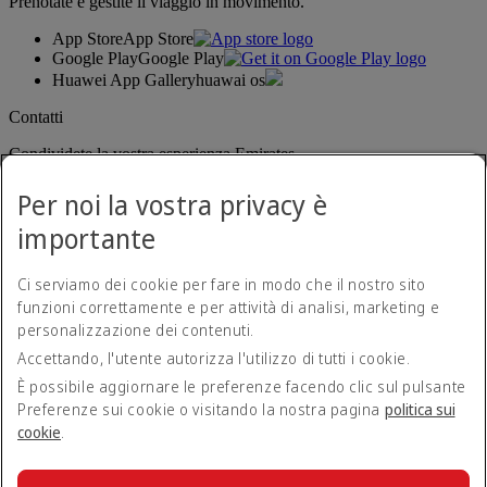
Prenotate e gestite il viaggio in movimento.
App Store
App Store
Google Play
Google Play
Huawei App Gallery
huawai os
Contatti
Condividete la vostra esperienza Emirates.
Per noi la vostra privacy è
importante
Ci serviamo dei cookie per fare in modo che il nostro sito
funzioni correttamente e per attività di analisi, marketing e
personalizzazione dei contenuti.
Dichiarazione di accessibilità
Accettando, l'utente autorizza l'utilizzo di tutti i cookie.
Contatti
Norme sulla privacy
È possibile aggiornare le preferenze facendo clic sul pulsante
Termini e condizioni
Preferenze sui cookie o visitando la nostra pagina
politica sui
Politica sui cookie
cookie
.
Sicurezza informatica
Dichiarazione di trasparenza relativa alla legge sulla schiavitù
moderna (Modern Slavery Act)