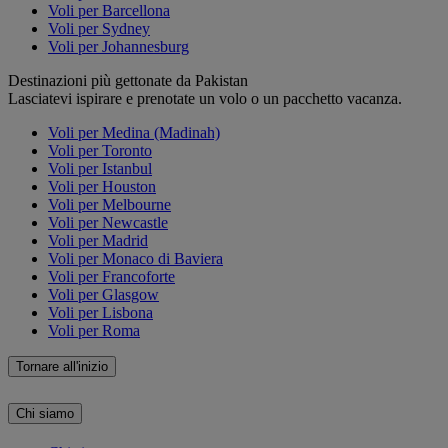
Voli per Barcellona
Voli per Sydney
Voli per Johannesburg
Destinazioni più gettonate da Pakistan
Lasciatevi ispirare e prenotate un volo o un pacchetto vacanza.
Voli per Medina (Madinah)
Voli per Toronto
Voli per Istanbul
Voli per Houston
Voli per Melbourne
Voli per Newcastle
Voli per Madrid
Voli per Monaco di Baviera
Voli per Francoforte
Voli per Glasgow
Voli per Lisbona
Voli per Roma
Tornare all'inizio
Chi siamo