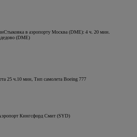
ин
Стыковка в аэропорту Москва (DME): 4 ч. 20 мин.
одедово (DME)
а 25 ч.10 мин, Тип самолета Boeing 777
 Аэропорт Кингсфорд Смит (SYD)