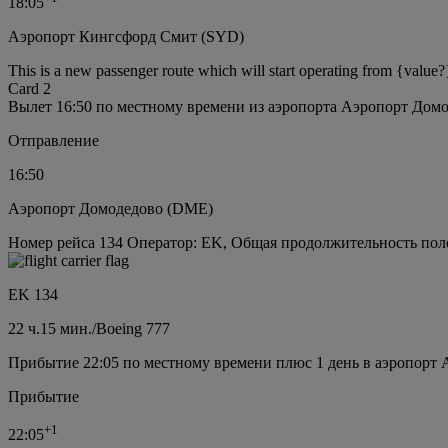
18:05
Аэропорт Кингсфорд Смит (SYD)
This is a new passenger route which will start operating from {value?
Card 2
Вылет 16:50 по местному времени из аэропорта Аэропорт Дом
Отправление
16:50
Аэропорт Домодедово (DME)
Номер рейса 134 Оператор: EK, Общая продолжительность полет
EK 134
22 ч.
15 мин.
/
Boeing 777
Прибытие 22:05 по местному времени плюс 1 день в аэропорт
Прибытие
+
1
22:05