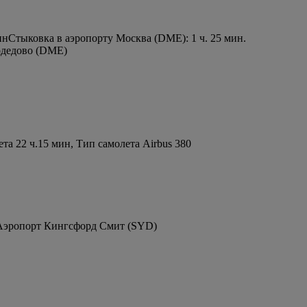
ин
Стыковка в аэропорту Москва (DME): 1 ч. 25 мин.
одедово (DME)
а 22 ч.15 мин, Тип самолета Airbus 380
 Аэропорт Кингсфорд Смит (SYD)