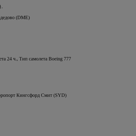
}.
одедово (DME)
а 24 ч., Тип самолета Boeing 777
Аэропорт Кингсфорд Смит (SYD)