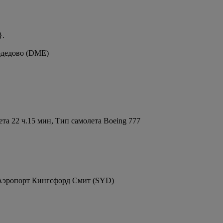
}.
одедово (DME)
а 22 ч.15 мин, Тип самолета Boeing 777
 Аэропорт Кингсфорд Смит (SYD)