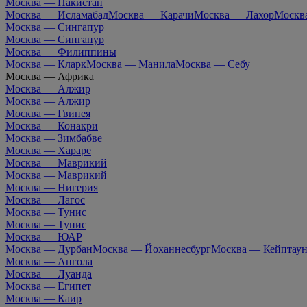
Москва — Пакистан
Москва — Исламабад
Москва — Карачи
Москва — Лахор
Москв
Москва — Сингапур
Москва — Сингапур
Москва — Филиппины
Москва — Кларк
Москва — Манила
Москва — Себу
Москва — Африка
Москва — Алжир
Москва — Алжир
Москва — Гвинея
Москва — Конакри
Москва — Зимбабве
Москва — Хараре
Москва — Маврикий
Москва — Маврикий
Москва — Нигерия
Москва — Лагос
Москва — Тунис
Москва — Тунис
Москва — ЮАР
Москва — Дурбан
Москва — Йоханнесбург
Москва — Кейптау
Москва — Ангола
Москва — Луанда
Москва — Египет
Москва — Каир