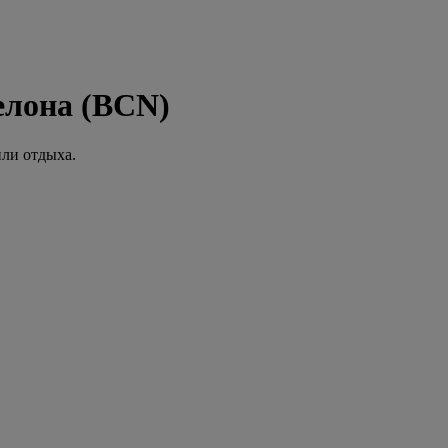
елона (BCN)
или отдыха.