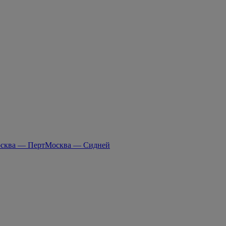
сква — Перт
Москва — Сидней