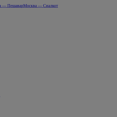
а — Пешавар
Москва — Сиалкот
н