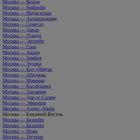
Москва — Кения
Москва — Найроби
Москва — Мадагаскар
Москва — Антананариву
Москва — Сенегал
Москва — Дакар
Москва — Уганда
Москва — Энтеббе
Москва — Гана
Москва — Аккра
Москва — Замбия
Москва — Лусака
Москва — Кот-д'Ивуар
Москва — Абиджан
Москва — Марокко
Москва — Касабланка
Москва — Танзания
Москва — Дар-эс-Салам
Москва — Эфиопия
Москва — Аддис-Абеба
Москва — Ближний Восток
Москва — Бахрейн
Москва — Бахрейн
Москва — Иран
Москва — Тегеран