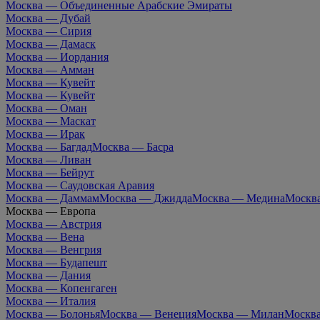
Москва — Объединенные Арабские Эмираты
Москва — Дубай
Москва — Сирия
Москва — Дамаск
Москва — Иордания
Москва — Амман
Москва — Кувейт
Москва — Кувейт
Москва — Оман
Москва — Маскат
Москва — Ирак
Москва — Багдад
Москва — Басра
Москва — Ливан
Москва — Бейрут
Москва — Саудовская Аравия
Москва — Даммам
Москва — Джидда
Москва — Медина
Москв
Москва — Европа
Москва — Австрия
Москва — Вена
Москва — Венгрия
Москва — Будапешт
Москва — Дания
Москва — Копенгаген
Москва — Италия
Москва — Болонья
Москва — Венеция
Москва — Милан
Москв