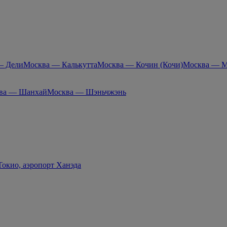
— Дели
Москва — Калькутта
Москва — Кочин (Кочи)
Москва — М
ва — Шанхай
Москва — Шэньчжэнь
окио, аэропорт Ханэда