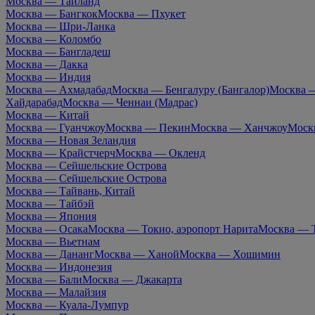
Москва — Таиланд
Москва — Бангкок
Москва — Пхукет
Москва — Шри-Ланка
Москва — Коломбо
Москва — Бангладеш
Москва — Дакка
Москва — Индия
Москва — Ахмадабад
Москва — Бенгалуру (Бангалор)
Москва 
Хайдарабад
Москва — Ченнаи (Мадрас)
Москва — Китай
Москва — Гуанчжоу
Москва — Пекин
Москва — Ханчжоу
Моск
Москва — Новая Зеландия
Москва — Крайстчерч
Москва — Окленд
Москва — Сейшельские Острова
Москва — Сейшельские Острова
Москва — Тайвань, Китай
Москва — Тайбэй
Москва — Япония
Москва — Осака
Москва — Токио, аэропорт Нарита
Москва — Т
Москва — Вьетнам
Москва — Дананг
Москва — Ханой
Москва — Хошимин
Москва — Индонезия
Москва — Бали
Москва — Джакарта
Москва — Малайзия
Москва — Куала-Лумпур